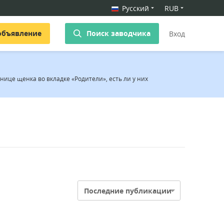
Русский
RUB
объявление
Поиск заводчика
Вход
ице щенка во вкладке «Родители», есть ли у них
Последние публикации