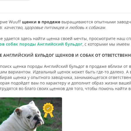
орме Wuuff
щенки в продаже
выращиваются опытными заводчи
в:
качество, здоровье питомцев и любовь к собакам
.
не удается здесь найти щенка своей мечты, просмотрите наш с
ов собак породы Английский бульдог
, с которыми мы имеем 
 АНГЛИЙСКИЙ БУЛЬДОГ ЩЕНКОВ И СОБАК ОТ ОТВЕТСТВЕНН
поиск щенка породы Английский бульдог в продаже вблизи от ва
шим вариантом. Идеальный щенок может быть где-то далеко. А 
бирая щенка у опытного заводчика, занимающегося ответствен
оторая подойдет вам по характеру и дополнит образ жизни вашей
трудятся во благо своих щенков для того, чтобы помочь найт