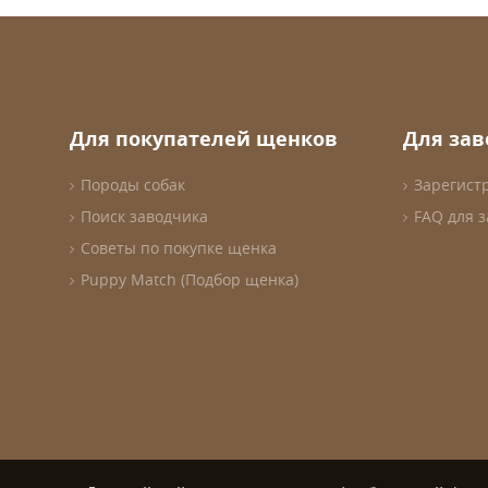
Для покупателей щенков
Для за
Породы собак
Зарегист
Поиск заводчика
FAQ для 
Советы по покупке щенка
Puppy Match (Подбор щенка)