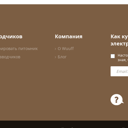
водчиков
Компания
Как к
элект
рировать питомник
О Wuuff
Насто
заводчиков
Блог
зная,