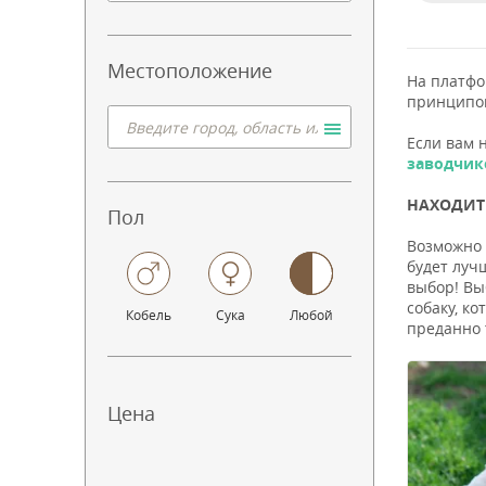
Местоположение
На платф
принципо
Если вам 
заводчик
НАХОДИТЕ
Пол
Возможно 
будет луч
выбор! Вы
собаку, к
Кобель
Сука
Любой
преданно 
Цена