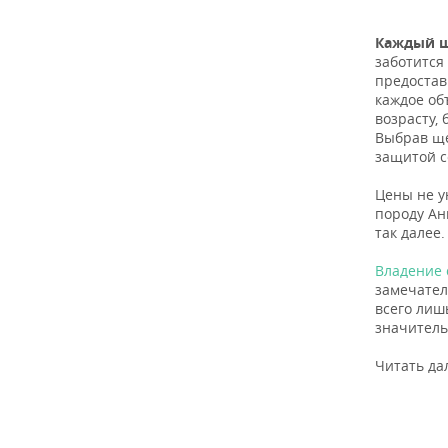
Каждый щ
заботится
предостав
каждое об
возрасту,
Выбрав щ
защитой с
Цены не у
породу Ан
так далее.
Владение 
замечател
всего лиш
значитель
Читать да