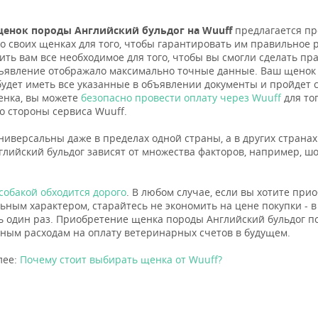
енок породы Английский бульдог на Wuuff
предлагается пр
 о своих щенках для того, чтобы гарантировать им правильное р
ить вам все необходимое для того, чтобы вы смогли сделать пр
ъявление отображало максимально точные данные. Ваш щенок
 будет иметь все указанные в объявлении документы и пройде
енка, вы можете
безопасно провести оплату через Wuuff
для то
о стороны сервиса Wuuff.
ниверсальны даже в пределах одной страны, а в других страна
глийский бульдог зависят от множества факторов, например, шо
собакой обходится дорого
. В любом случае, если вы хотите при
ьным характером, старайтесь не экономить на цене покупки - в 
ь один раз. Приобретение щенка породы Английский бульдог п
ным расходам на оплату ветеринарных счетов в будущем.
лее:
Почему стоит выбирать щенка от Wuuff?