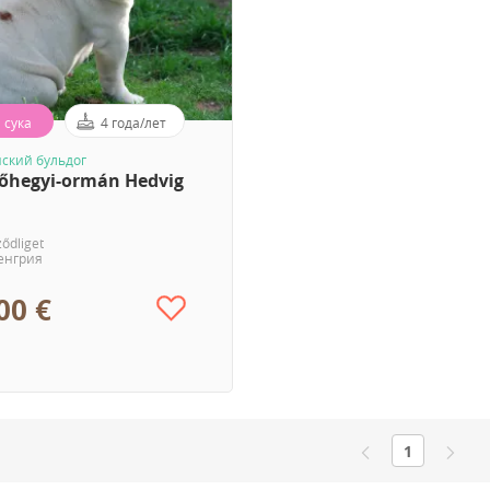
сука
4 года/лет
ский бульдог
őhegyi-ormán Hedvig
ződliget
енгрия
00 €
1