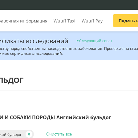
Подать 
равочная информация
Wuuff Taxi
Wuuff Pay
ификаты исследований
Следующий совет
ству пород свойственны наследственные заболевания. Проверьте на стран
имые сертификаты исследований.
ЛЬДОГ
И И СОБАКИ ПОРОДЫ Английский бульдог
Очистить все
кий бульдог