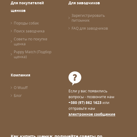
Для покупателей
Для заводчиков
щенков
Зарегистрировать
питомник
Породы собак
FAQ для заводчиков
Поиск заводчика
Советы по покупке
щенка
Puppy Match (Подбор
щенка)
Компания
О Wuuff
Если у вас появились
Блог
вопросы - позвоните нам
+380 (97) 862 1623
или
отправьте нам
электронное сообщение
Как купить щенка: получайте советы по