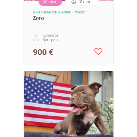
сука
10 нед.
Aмериканский булли - покет
Zara
Kondoros
Венгрия
900 €