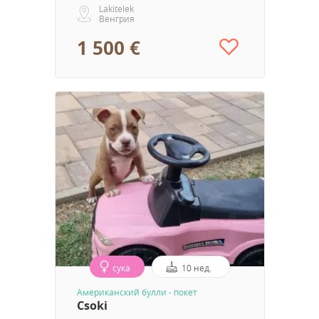
Lakitelek
Венгрия
1 500 €
сука
10 нед.
Aмериканский булли - покет
Csoki