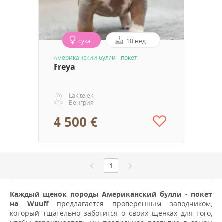
сука
10 нед.
Aмериканский булли - покет
Freya
Lakitelek
Венгрия
4 500 €
1
Каждый щенок породы Aмериканский булли - покет
на Wuuff
предлагается проверенным заводчиком,
который тщательно заботится о своих щенках для того,