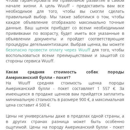
чтобы гарантировать им правильное развитие в самом
начале жизни. А цель Wuuff - предоставить вам все
необходимое для того, чтобы вы смогли сделать
правильный выбор. Мы также заботимся о том, чтобы
каждое объявление отображало максимально точные
данные. Ваш щенок прибудет со всеми необходимыми
прививками по возрасту, будет иметь все указанные в
объявлении документы и пройдет соответствующие
процедуры дегельминтизации. Выбрав щенка, вы можете
безопасно провести оплату через Wuuff
для того, чтобы
воспользоваться всеми преимуществами и защитой со
стороны сервиса Wuuff.
Какая средняя стоимость собак породы
Aмериканский булли - покет?
На Wuuff средняя стоимость щенка породы
Aмериканский булли - покет составляет 1 557 €. За
имеющихся в продаже щенков вам прийдется заплатить
минимальную стоимость в размере 900 €, а максимальная
цена составит 4 500 €.
Цены не универсальны даже в пределах одной страны, а
в других странах разница может быть особенно
ощутимой. Цены на породу Aмериканский булли - покет