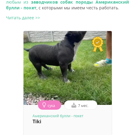
любым из
заводчиков собак породы Aмериканский
булли - покет
, с которыми мы имеем честь работать.
Читать далее >>
сука
7 мес.
Aмериканский булли - покет
Tiki