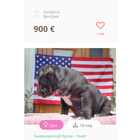
Kondoros
Венгрия
900 €
1 like
сука
10 нед.
Aмериканский булли - покет