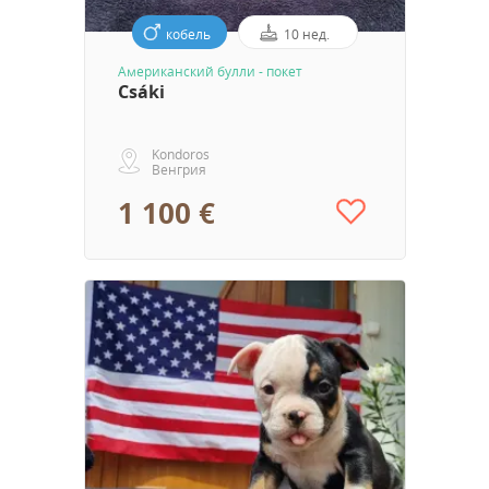
кобель
10 нед.
Aмериканский булли - покет
Csáki
Kondoros
Венгрия
1 100 €