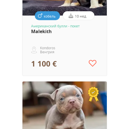
кобель
10 нед.
Aмериканский булли - покет
Malekith
Kondoros
Венгрия
1 100 €