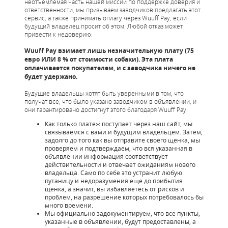
неотъемлемая часть нашей миссии по поддержке доверия и
ответственности, мы призываем заводчиков предлагать этот
сервис, а также принимать оплату через Wuuff Pay, если
будущий владелец просит об этом. Любой отказ может
привести к недоверию.
Wuuff Pay взимает лишь незначительную плату (75
евро ИЛИ 8 % от стоимости собаки). Эта плата
оплачивается покупателем, и с заводчика ничего не
будет удержано.
Будущие владельцы хотят быть уверенными в том, что
получат все, что было указано заводчиком в объявлении, и
они гарантировано достигнут этого благодаря Wuuff Pay.
Как только платеж поступает через наш сайт, мы
связываемся с вами и будущим владельцем. Затем,
задолго до того как вы отправите своего щенка, мы
проверяем и подтверждаем, что вся указанная в
объявлении информация соответствует
действительности и отвечает ожиданиям нового
владельца. Само по себе это устранит любую
путаницу и недоразумения еще до прибытия
щенка, а значит, вы избавляетесь от рисков и
проблем, на разрешение которых потребовалось бы
много времени.
Мы официально задокументируем, что все пункты,
указанные в объявлении, будут предоставлены, а