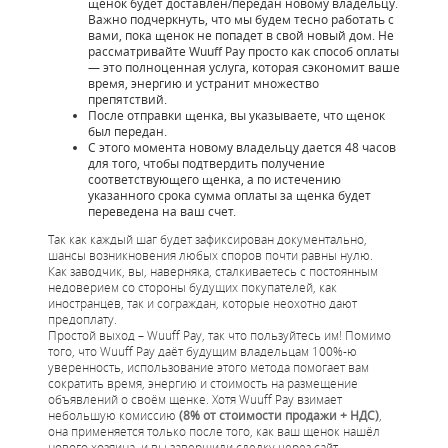
щенок будет доставлен/передан новому владельцу.
Важно подчеркнуть, что мы будем тесно работать с
вами, пока щенок не попадет в свой новый дом. Не
рассматривайте Wuuff Pay просто как способ оплаты
— это полноценная услуга, которая сэкономит ваше
время, энергию и устранит множество
препятствий.
После отправки щенка, вы указываете, что щенок
был передан.
С этого момента новому владельцу дается 48 часов
для того, чтобы подтвердить получение
соответствующего щенка, а по истечению
указанного срока сумма оплаты за щенка будет
переведена на ваш счет.
Так как каждый шаг будет зафиксирован документально,
шансы возникновения любых споров почти равны нулю.
Как заводчик, вы, наверняка, сталкиваетесь с постоянным
недоверием со стороны будущих покупателей, как
иностранцев, так и сограждан, которые неохотно дают
предоплату.
Простой выход – Wuuff Pay, так что пользуйтесь им! Помимо
того, что Wuuff Pay даёт будущим владельцам 100%-ю
уверенность, использование этого метода помогает вам
сократить время, энергию и стоимость на размещение
объявлений о своём щенке. Хотя Wuuff Pay взимает
небольшую комиссию
(8% от стоимости продажи + НДС)
,
она применяется только после того, как ваш щенок нашёл
нового хозяина, и вы завершили сделку через сайт.