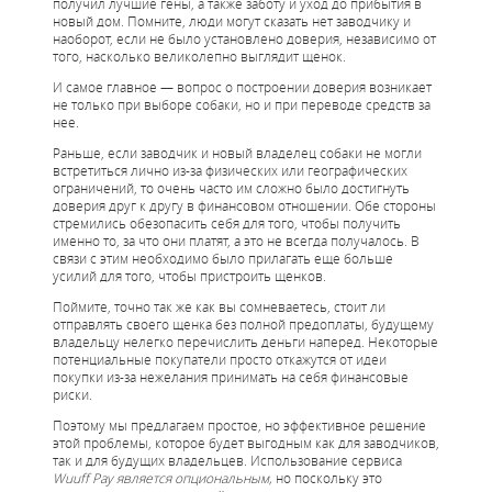
получил лучшие гены, а также заботу и уход до прибытия в
новый дом. Помните, люди могут сказать нет заводчику и
наоборот, если не было установлено доверия, независимо от
того, насколько великолепно выглядит щенок.
И самое главное — вопрос о построении доверия возникает
не только при выборе собаки, но и при переводе средств за
нее.
Раньше, если заводчик и новый владелец собаки не могли
встретиться лично из-за физических или географических
ограничений, то очень часто им сложно было достигнуть
доверия друг к другу в финансовом отношении. Обе стороны
стремились обезопасить себя для того, чтобы получить
именно то, за что они платят, а это не всегда получалось. В
связи с этим необходимо было прилагать еще больше
усилий для того, чтобы пристроить щенков.
Поймите, точно так же как вы сомневаетесь, стоит ли
отправлять своего щенка без полной предоплаты, будущему
владельцу нелегко перечислить деньги наперед. Некоторые
потенциальные покупатели просто откажутся от идеи
покупки из-за нежелания принимать на себя финансовые
риски.
Поэтому мы предлагаем простое, но эффективное решение
этой проблемы, которое будет выгодным как для заводчиков,
так и для будущих владельцев. Использование сервиса
Wuuff Pay является опциональным,
но поскольку это