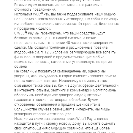
Рекомендуем включать дополнительные расходы в
стоимость предложения.
Используя Wuuff Pay, вы также поддерживаете нашу общую
цель: показ высококлассных чистопородных собак и помощь
им в обретении идеального дома засчёт простых, безопасных
и прозрачных сделок.
С Wuuff Pay мы гарантируем, что ваши средства будут
безопасно размещены в нашей системе, а позже
перечислены вам – в течение 48 часов после завершения
сделки. Мы создали понятные и расширенные правила
(подробнее см. п. 12.3 Условий), регулирующие все аспекты
финансовых операций и предусматривающие любые
возможные вопросы, которые могут возникнуть во время
обмена.
Не хотели бы показаться самонадеянными, однако мы
уверены, что нам удалось в корне изменить процесс поиска
новых домов для щенков. Неоценимую помощь в этом
оказывают также отзывы. Как и в других сферах деятельности
в интернете, отзывы, рейтинги и комментарии могут помочь
обеспечить необходимое доверие людей, которые
находятся в поиске чистопородной собаки. Будем
откровенны, объявления о продаже щенков итак в
большинстве случаев размещают в интернете, мы лишь
усовершенствовали этот процесс.
Итак, когда сделка завершена через Wuuff Pay, а щенок
находится в пути к своему новому дому, вы можете оценить
свой опыт общения с будущим хозяином. Что ещё более
важно, вы также можете получить положительный отзыв от