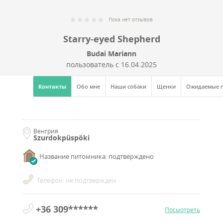
Пока нет отзывов
Starry-eyed Shepherd
Budai Mariann
пользователь с
16.04.2025
Контакты
Обо мне
Наши собаки
Щенки
Ожидаемые 
Венгрия
Szurdokpüspöki
Название питомника: подтверждено
Телефон: не подтвержден
+36 309******
Посмотреть