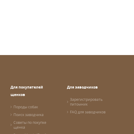
Для покупателей
Для заводчиков
щенков
Зарегистрировать
питомник
Породы собак
FAQ для заводчиков
Поиск заводчика
Советы по покупке
щенка