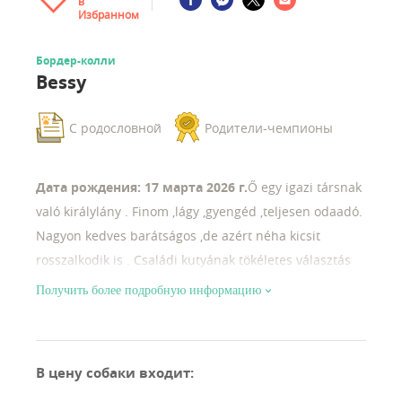
в
Избранном
Бордер-колли
Bessy
С родословной
Родители-чемпионы
Дата рождения: 17 марта 2026 г.
Ő egy igazi társnak
való királylány . Finom ,lágy ,gyengéd ,teljesen odaadó.
Nagyon kedves barátságos ,de azért néha kicsit
rosszalkodik is . Családi kutyának tökéletes választás
Получить более подробную информацию
В цену собаки входит
: