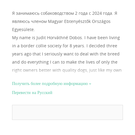
Я занимаюсь собаководством 2 года с 2024 года.
Я
являюсь членом Magyar Ebtenyésztők Országos
Egyesülete.
My name is Judit Horváthné Dobos. I have been living
in a border collie society for 8 years. I decided three
years ago that I seriously want to deal with the breed
and do everything I can to make the lives of only the
right owners better with quality dogs, just like my own
did for me. Currently, I live with 3 border collies every
Получить более подробную информацию
day.
Перевести на Русский