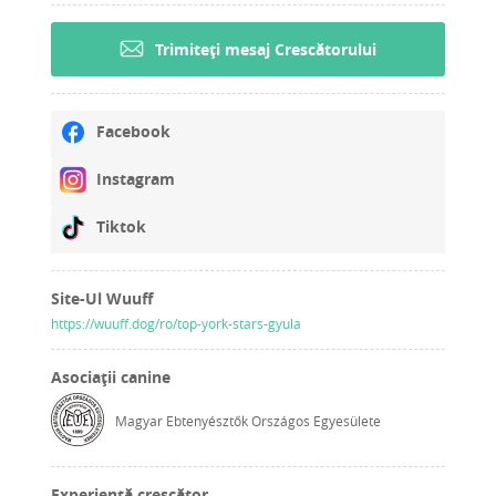
Trimiteți mesaj Crescătorului
Facebook
Instagram
Tiktok
Site-Ul Wuuff
https://wuuff.dog/ro/top-york-stars-gyula
Asociații canine
Magyar Ebtenyésztők Országos Egyesülete
Experiență crescător