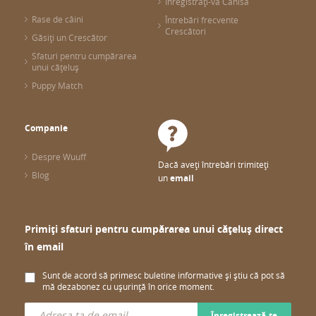
Înregistrați-vă Canisa
Rase de câini
Întrebări frecvente
Crescători
Găsiți un Crescător
Sfaturi pentru cumpărarea
unui cățeluș
Puppy Match
Companie
Despre Wuuff
Dacă aveți întrebări trimiteți
Blog
un
email
Primiți sfaturi pentru cumpărarea unui cățeluș direct
în email
Sunt de acord să primesc buletine informative și știu că pot să
mă dezabonez cu ușurință în orice moment.
Înregistrează-te