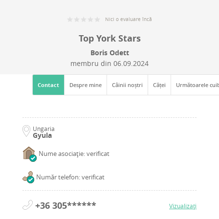
Nici o evaluare încă
Top York Stars
Boris Odett
membru din
06.09.2024
Contact
Despre mine
Câinii noștri
Căței
Următoarele cui
Ungaria
Gyula
Nume asociație: verificat
Număr telefon: verificat
+36 305******
Vizualizați