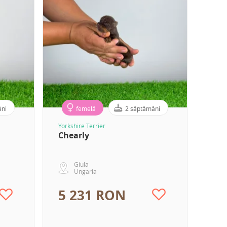
âni
femelă
2 săptămâni
Yorkshire Terrier
Chearly
Giula
Ungaria
5 231 RON