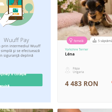
Wuuff Pay
femelă
5 săptăm
a prin intermediul Wuuff
Yorkshire Terrier
 simplă și se efectuează
Léna
în siguranță deplină
Pápa
Ungaria
țineți o cotație
4 483 RON
atuită