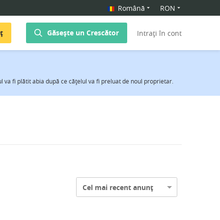
Română
RON
ț
Găsește un Crescător
Intrați în cont
va fi plătit abia după ce căţelul va fi preluat de noul proprietar.
Cel mai recent anunț