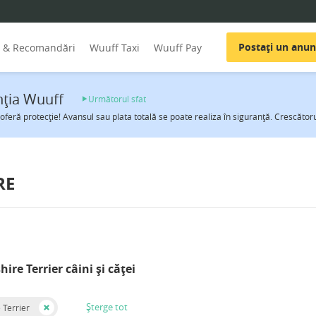
Postați un anun
i & Recomandări
Wuuff Taxi
Wuuff Pay
ţia Wuuff
Următorul sfat
oferă protecţie! Avansul sau plata totală se poate realiza în siguranţă. Crescătorul 
RE
hire Terrier câini și căței
Șterge tot
 Terrier