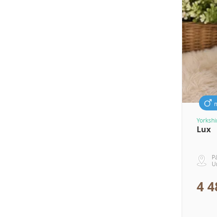
Yorkshi
Lux
P
U
4 