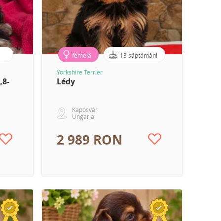
femelă
13 săptămâni
Yorkshire Terrier
,8-
Lédy
Kaposvár
Ungaria
2 989 RON