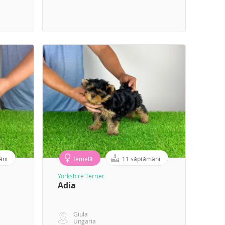
âni
femelă
11 săptămâni
Yorkshire Terrier
Adia
Giula
Ungaria