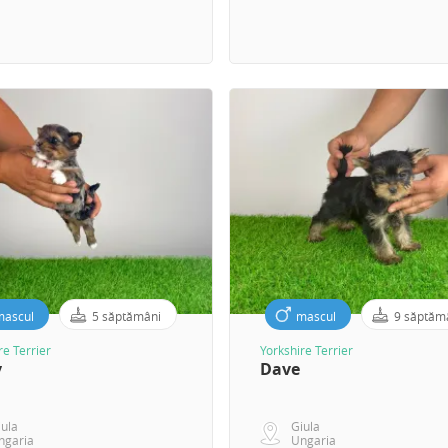
mascul
5 săptămâni
mascul
9 săptăm
re Terrier
Yorkshire Terrier
y
Dave
iula
Giula
ngaria
Ungaria