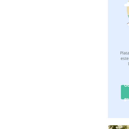
Plat
este
Ob
gr