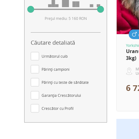
Prețul mediu: 5 160 RON
Căutare detaliată
Yorkshi
Uranu
Următorul cuib
3kg)
M
Părinți campioni
U
Părinți cu teste de sănătate
6 
Garanția Crescătorului
Crescător cu Profil