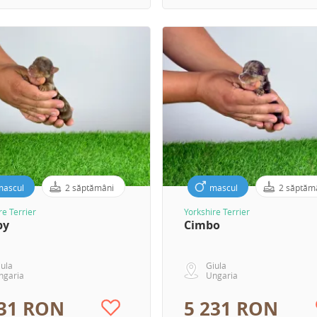
mascul
2 săptămâni
mascul
2 săptăm
re Terrier
Yorkshire Terrier
py
Cimbo
iula
Giula
ngaria
Ungaria
231 RON
5 231 RON