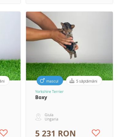
âni
mascul
5 săptămâni
Yorkshire Terrier
Boxy
Giula
Ungaria
5 231 RON