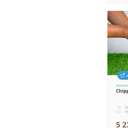
Yorkshi
Chip
G
U
5 