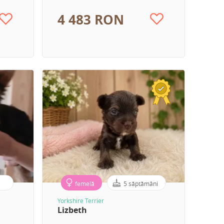
4 483 RON
femelă
5 săptămâni
Yorkshire Terrier
Lizbeth