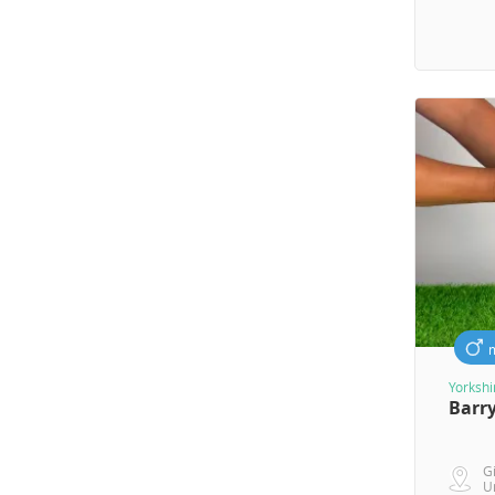
Yorkshi
Barr
G
U