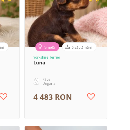
âni
femelă
5 săptămâni
Yorkshire Terrier
Luna
Pápa
Ungaria
4 483 RON