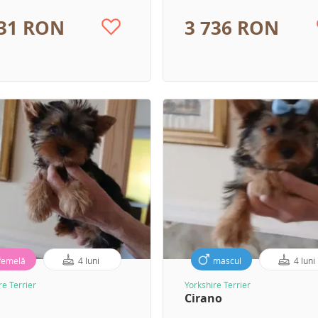
231 RON
3 736 RON
femelă
4 luni
mascul
4 luni
re Terrier
Yorkshire Terrier
Cirano