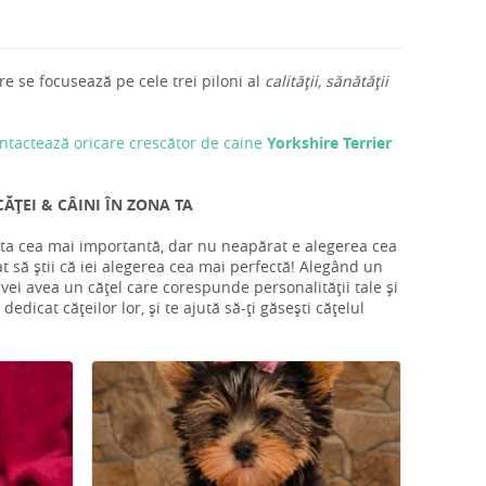
e se focusează pe cele trei piloni al
calității, sănătății
ntactează oricare crescător de caine
Yorkshire Terrier
ĂȚEI & CÂINI ÎN ZONA TA
a ta cea mai importantă, dar nu neapărat e alegerea cea
t să știi că iei alegerea cea mai perfectă! Alegând un
 vei avea un cățel care corespunde personalității tale și
edicat cățeilor lor, și te ajută să-ți găsești cățelul