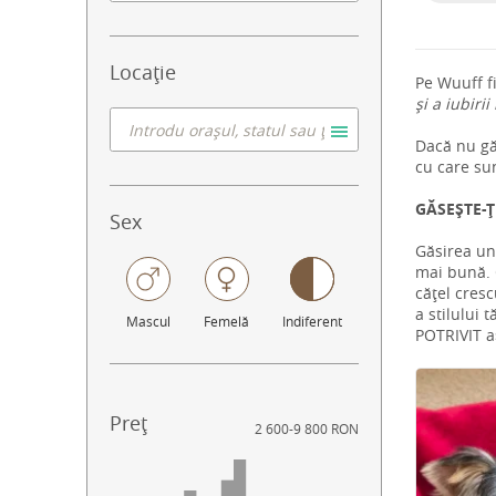
Locație
Pe Wuuff f
și a iubirii
Dacă nu găs
cu care su
GĂSEȘTE-Ț
Sex
Găsirea un
mai bună. C
cățel cresc
a stilului 
Mascul
Femelă
Indiferent
POTRIVIT aș
Preț
2 600
-
9 800 RON