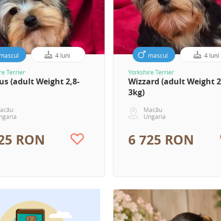
mascul
4 luni
mascul
4 luni
re Terrier
Yorkshire Terrier
s (adult Weight 2,8-
Wizzard (adult Weight 2
3kg)
acău
Macău
ngaria
Ungaria
725 RON
6 725 RON