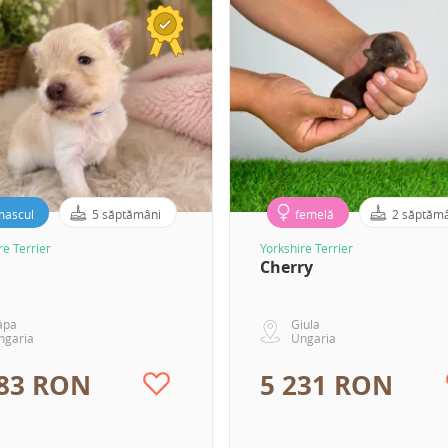
mascul
5 săptămâni
femelă
2 săptăm
re Terrier
Yorkshire Terrier
Cherry
ápa
Giula
ngaria
Ungaria
483 RON
5 231 RON