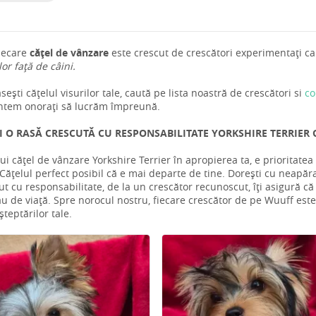
iecare
cățel de vânzare
este crescut de crescători experimentați car
 lor față de câini.
ești cățelul visurilor tale, caută pe lista noastră de crescători si
co
ntem onorați să lucrăm împreună.
I O RASĂ CRESCUTĂ CU RESPONSABILITATE YORKSHIRE TERRIER C
ui cățel de vânzare Yorkshire Terrier în apropierea ta, e prioritate
ățelul perfect posibil că e mai departe de tine. Dorești cu neapăra
ut cu responsabilitate, de la un crescător recunoscut, îți asigură că
tău de viață. Spre norocul nostru, fiecare crescător de pe Wuuff este d
teptărilor tale.