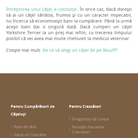
Întreținirea unul cățel, e costisitor
. În orice caz, dacă dorești
să ai un cățel sănătos, frumos și cu un caracter impecabil,
nu încerca să economisești bani la cumpărare. Până la urmă
acești bani dai o singură dată. Dacă cumperi un cățel
Yorkshire Terrier la un preț mai ieftin, cu trecerea timpului
posibil că vei avea mai multe cheltuieli la medicul veterinar.
Citește mai mult:
De ce să alegi un cățel de pe Wuuff?
Pentru Cumpărătorii de
Pentru Crescători
Cățeluși
Înregistrați-vă Canisa
Rase de câini
Întrebări frecvente
Crescători
Găsiți un Crescător