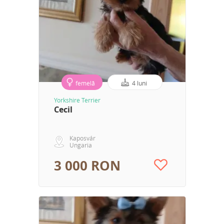
femelă
4 luni
Yorkshire Terrier
Cecil
Kaposvár
Ungaria
3 000 RON