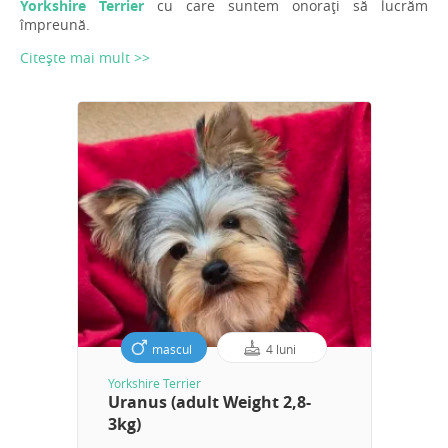
Yorkshire Terrier
cu care suntem onorați să lucrăm
împreună.
Citește mai mult >>
mascul
4 luni
Yorkshire Terrier
Uranus (adult Weight 2,8-
3kg)