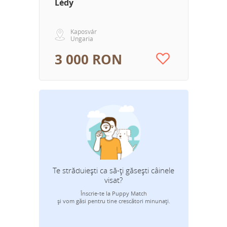
Lédy
Kaposvár
Ungaria
3 000 RON
Te străduiești ca să-ți găsești câinele
visat?
Înscrie-te la Puppy Match
Adresa 
și vom găsi pentru tine crescători minunați.