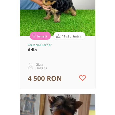
femelă
11 săptămâni
Yorkshire Terrier
Adia
Giula
Ungaria
4 500 RON