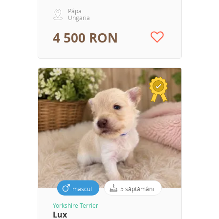
Pápa
Ungaria
4 500 RON
mascul
5 săptămâni
Yorkshire Terrier
Lux