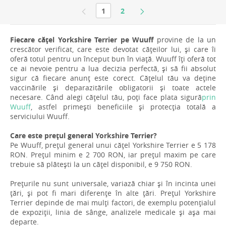
1
2
Fiecare cățel Yorkshire Terrier pe Wuuff
provine de la un
crescător verificat, care este devotat cățeilor lui, și care îi
oferă totul pentru un început bun în viață. Wuuff îți oferă tot
ce ai nevoie pentru a lua decizia perfectă, și să fii absolut
sigur că fiecare anunț este corect. Cățelul tău va deține
vaccinările și deparazitările obligatorii și toate actele
necesare. Când alegi cățelul tău, poți face plata sigură
prin
Wuuff
, astfel primești beneficiile și protecția totală a
serviciului Wuuff.
Care este prețul general Yorkshire Terrier?
Pe Wuuff, prețul general unui cățel Yorkshire Terrier e 5 178
RON. Prețul minim e 2 700 RON, iar prețul maxim pe care
trebuie să plătești la un cățel disponibil, e 9 750 RON.
Prețurile nu sunt universale, variază chiar și în incinta unei
țări, și pot fi mari diferențe în alte țări. Prețul Yorkshire
Terrier depinde de mai mulți factori, de exemplu potențialul
de expoziții, linia de sânge, analizele medicale și așa mai
departe.