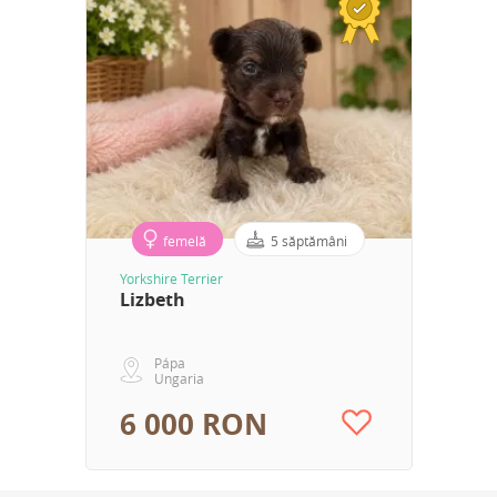
femelă
5 săptămâni
Yorkshire Terrier
Lizbeth
Pápa
Ungaria
6 000 RON