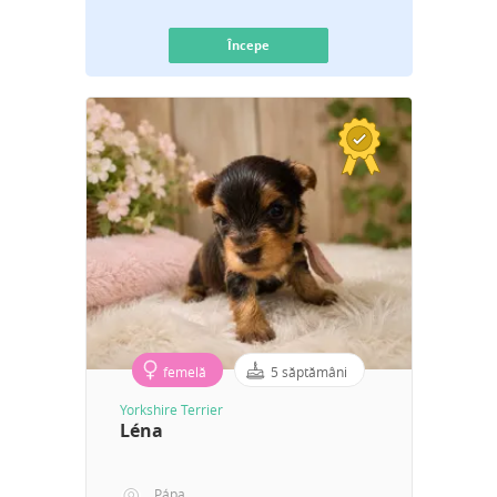
Începe
femelă
5 săptămâni
Yorkshire Terrier
Léna
Pápa