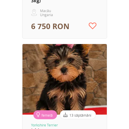
3kg)
Macău
Ungaria
6 750 RON
femelă
13 săptămâni
Yorkshire Terrier