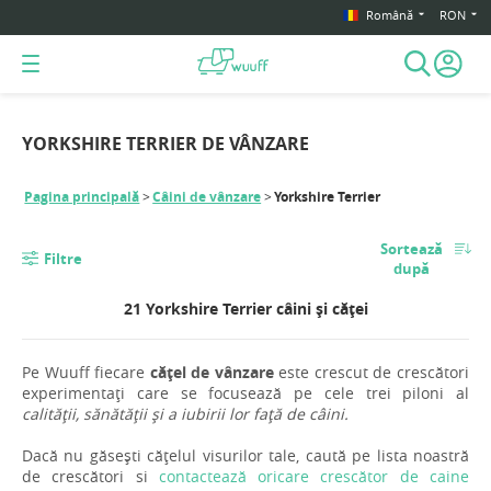
Română
RON
YORKSHIRE TERRIER DE VÂNZARE
Pagina principală
Câini de vânzare
Yorkshire Terrier
Sortează
Filtre
după
21 Yorkshire Terrier câini și căței
Pe Wuuff fiecare
cățel de vânzare
este crescut de crescători
experimentați care se focusează pe cele trei piloni al
calității, sănătății și a iubirii lor față de câini.
Dacă nu găsești cățelul visurilor tale, caută pe lista noastră
de crescători si
contactează oricare crescător de caine