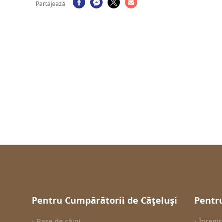
Partajează
Pentru Cumpărătorii de Cățeluși
Pentru
Rase de câini
Înregis