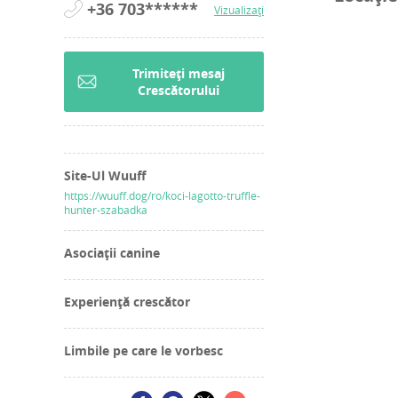
+36 703******
Vizualizați
Trimiteți mesaj
Crescătorului
Site-Ul Wuuff
https://wuuff.dog/ro/koci-lagotto-truffle-
hunter-szabadka
Asociații canine
Experiență crescător
Limbile pe care le vorbesc