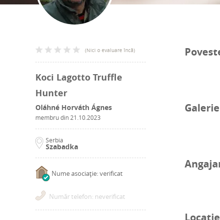
Povest
(
Nici o evaluare încă
)
Koci Lagotto Truffle
Hunter
Galerie
Oláhné Horváth Ágnes
membru din
21.10.2023
Serbia
Szabadka
Angaja
Nume asociație: verificat
Număr telefon: neverificat
Locație