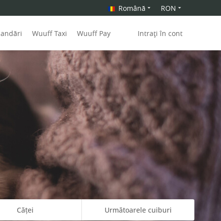
Română
RON
mandări
Wuuff Taxi
Wuuff Pay
Intrați în cont
Căței
Următoarele cuiburi