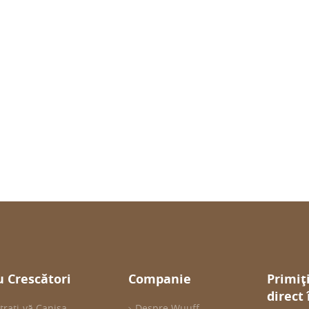
 Crescători
Companie
Primiț
direct
trați-vă Canisa
Despre Wuuff