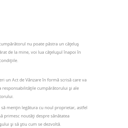
cumpărătorul nu poate păstra un cățeluș
at de la mine, voi lua cățelușul înapoi în
condițiile.
eri un Act de Vânzare în formă scrisă care va
a responsabilitățile cumpărătorului și ale
orului.
 să mențin legătura cu noul proprietar, astfel
să primesc noutăți despre sănătatea
șului și să știu cum se dezvoltă.