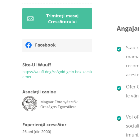
Trimiteți mesaj
Crescătorului
Angaja
Facebook
S-au r
mama ș
Site-Ul Wuuff
recoma
https://wuuff.dog/ro/gold-gelb-box-kecsk
aceste
emet
Ofer C
Asociații canine
le vân
Magyar Ebtenyésztők
Országos Egyesülete
Voi of
Experiență crescător
social
26 ani (din 2000)
imuniz