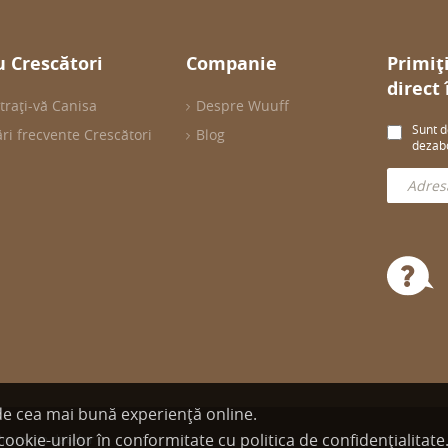
 Crescători
Companie
Primiț
direct
trați-vă Canisa
Despre Wuuff
Sunt d
ări frecvente Crescători
Blog
dezabo
 de cea mai bună experiență online.
cookie-urilor în conformitate cu politica de confidențialitate
rotecţia datelor