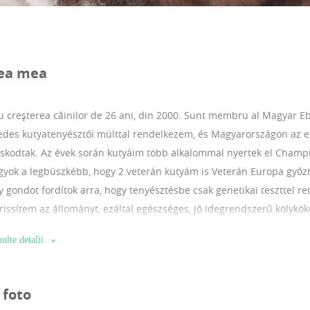
ea mea
 creșterea câinilor de 26 ani, din 2000.
Sunt membru al Magyar Eb
edes kutyatenyésztői múlttal rendelkezem, és Magyarországon az el
skodtak. Az évek során kutyáim több alkalommal nyertek el Champi
gyok a legbüszkébb, hogy 2 veterán kutyám is Veterán Europa győzt
gy gondot fordítok arra, hogy tenyésztésbe csak genetikai teszttel r
frissítem az állományt, ezáltal egészséges, jó idegrendszerű kölykö
ént velünk élnek a házban, a kicsinyeket nagy gonddal, szeretette
ulte detalii
 foto