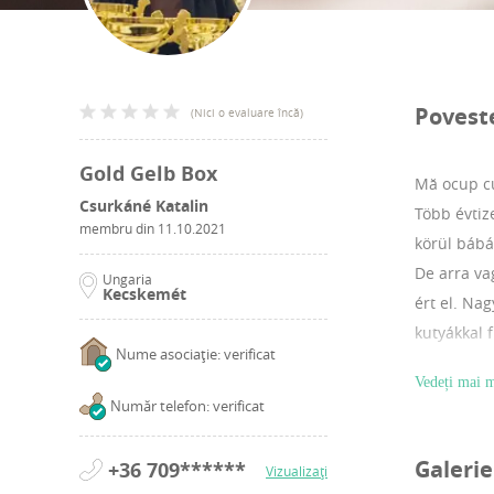
Povest
(
Nici o evaluare încă
)
Gold Gelb Box
Mă ocup cu
Csurkáné Katalin
Több évtiz
membru din
11.10.2021
körül bábá
De arra va
Ungaria
Kecskemét
ért el. Na
kutyákkal 
Nume asociație: verificat
családtagk
Vedeți mai m
Număr telefon: verificat
Galerie
+36 709******
Vizualizați