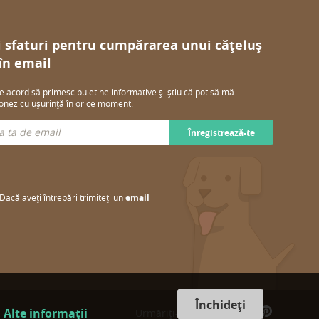
i sfaturi pentru cumpărarea unui cățeluș
 în email
e acord să primesc buletine informative și știu că pot să mă
nez cu ușurință în orice moment.
Înregistrează-te
Dacă aveți întrebări trimiteți un
email
Închideți
.
Alte informații
Urmăriți-ne