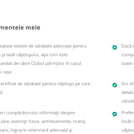
mentele mele
ealizat testele de sănătate adecvate pentru
Dacă 
i tatăl cățelușului, așa cum este
cumpăr
ndat de către Clubul părinților în cazul
toate 
i rase.
ertificat de sănătate pentru cățelușii pe care
Voi of
d.
detali
vânzăt
eri cumpărătorului informații despre
Prefer
izare, exerciții fizice, antrenamente, hrană,
încât 
are, îngrijire veterinară adecvată și
cățelu