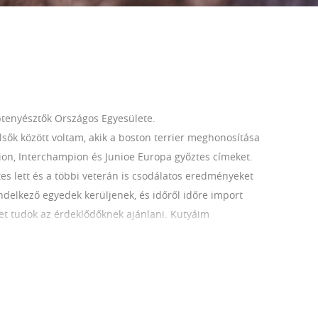
tenyésztők Országos Egyesülete.
sők között voltam, akik a boston terrier meghonosítása
on, Interchampion és Junioe Europa győztes címeket.
es lett és a többi veterán is csodálatos eredményeket
endelkező egyedek kerüljenek, és időről időre import
ket tudok az érdeklődőknek ajánlani. Kutyáim
l neveljük leendő családjuk örömére és megelégedésére.