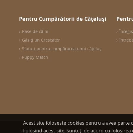
Pentru Cumpărătorii de Cățeluși
Pentru
Rase de câini
Înregis
Găsiți un Crescător
Întreb
Sfaturi pentru cumpărarea unui cățeluș
Puppy Match
Acest site foloseste cookies pentru a avea parte
Folosind acest site, sunteți de acord cu folosirea 
Toate drepturile rezervate © wuuff
Termeni şi condiţii
P