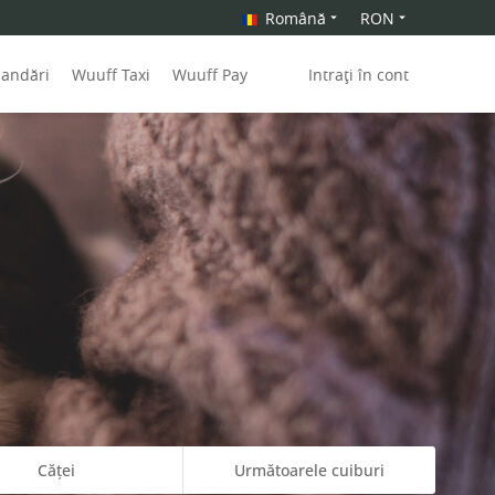
Română
RON
mandări
Wuuff Taxi
Wuuff Pay
Intrați în cont
Căței
Următoarele cuiburi