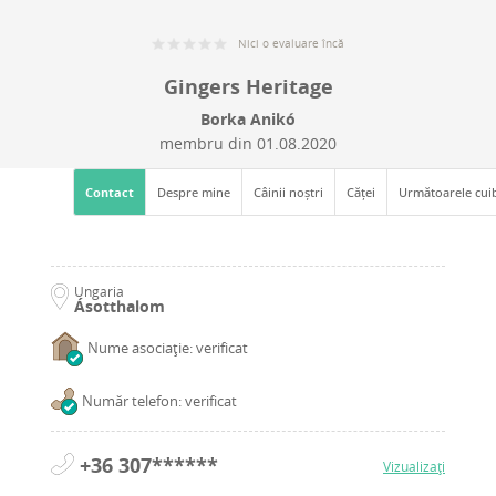
Nici o evaluare încă
Gingers Heritage
Borka Anikó
membru din
01.08.2020
Contact
Despre mine
Câinii noștri
Căței
Următoarele cui
Ungaria
Ásotthalom
Nume asociație: verificat
Număr telefon: verificat
+36 307******
Vizualizați