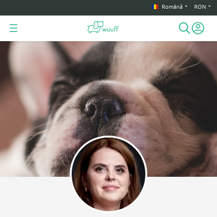
Română
RON