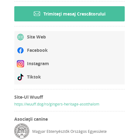
Trimiteți mesaj Crescătorului
Site Web
Facebook
Instagram
Tiktok
Site-Ul Wuuff
https://wuuff.dog/ro/gingers-heritage-asotthalom
Asociații canine
Magyar Ebtenyésztők Országos Egyesülete