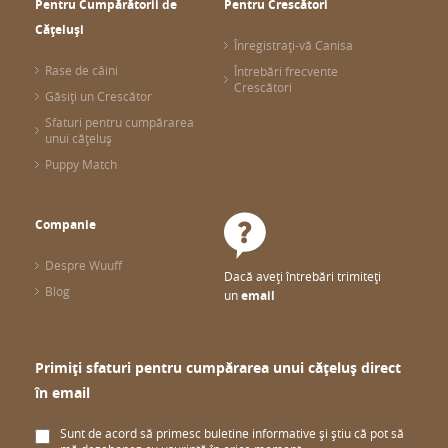
Pentru Cumpărătorii de
Pentru Crescători
Cățeluși
Înregistrați-vă Canisa
Rase de câini
Întrebări frecvente
Crescători
Găsiți un Crescător
Sfaturi pentru cumpărarea
unui cățeluș
Puppy Match
Companie
Despre Wuuff
Dacă aveți întrebări trimiteți
Blog
un
email
Primiți sfaturi pentru cumpărarea unui cățeluș direct
în email
Sunt de acord să primesc buletine informative și știu că pot să