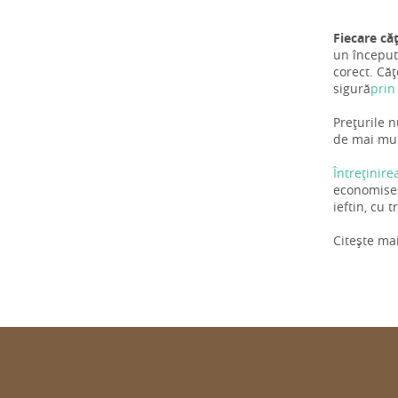
Fiecare că
un început 
corect. Căț
sigură
prin
Prețurile n
de mai mulț
Întreținire
economiseș
ieftin, cu 
Citește ma