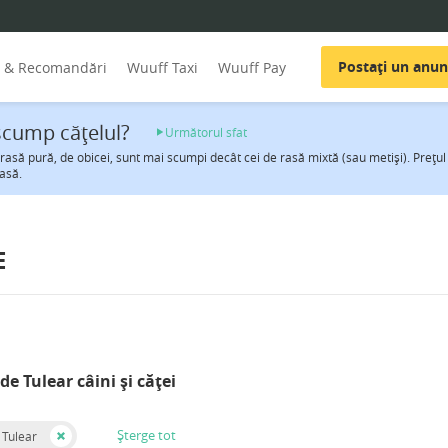
Postați un anun
i & Recomandări
Wuuff Taxi
Wuuff Pay
scump căţelul?
Următorul sfat
 rasă pură, de obicei, sunt mai scumpi decât cei de rasă mixtă (sau metiși). Preţul 
asă.
E
de Tulear câini și căței
Șterge tot
 Tulear