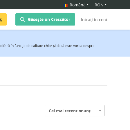
Română
RON
ț
Găsește un Crescător
Intrați în cont
diferă în funcţie de calitate chiar şi dacă este vorba despre
Cel mai recent anunț