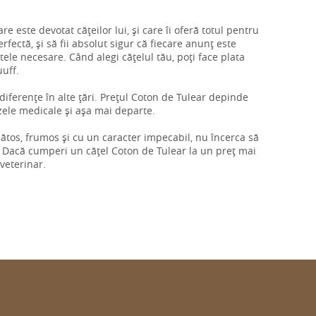
re este devotat cățeilor lui, și care îi oferă totul pentru
rfectă, și să fii absolut sigur că fiecare anunț este
ctele necesare. Când alegi cățelul tău, poți face plata
uuff.
i diferențe în alte țări. Prețul Coton de Tulear depinde
izele medicale și așa mai departe.
ănătos, frumos și cu un caracter impecabil, nu încerca să
 Dacă cumperi un cățel Coton de Tulear la un preț mai
 veterinar.