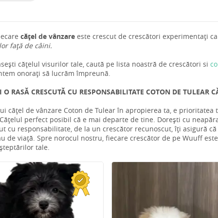
iecare
cățel de vânzare
este crescut de crescători experimentați car
 lor față de câini.
ești cățelul visurilor tale, caută pe lista noastră de crescători si
co
ntem onorați să lucrăm împreună.
I O RASĂ CRESCUTĂ CU RESPONSABILITATE COTON DE TULEAR CĂ
ui cățel de vânzare Coton de Tulear în apropierea ta, e prioritatea
ățelul perfect posibil că e mai departe de tine. Dorești cu neapăra
ut cu responsabilitate, de la un crescător recunoscut, îți asigură că
tău de viață. Spre norocul nostru, fiecare crescător de pe Wuuff este d
teptărilor tale.