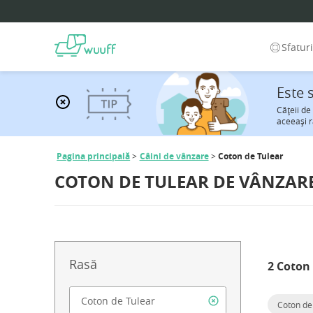
Sfatur
Este 
Căţeii de
aceeaşi r
Pagina principală
Câini de vânzare
Coton de Tulear
COTON DE TULEAR DE VÂNZAR
Rasă
2 Coton 
Coton de