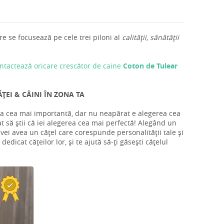
e se focusează pe cele trei piloni al
calității, sănătății
ntactează oricare crescător de caine
Coton de Tulear
ȚEI & CÂINI ÎN ZONA TA
 ta cea mai importantă, dar nu neapărat e alegerea cea
t să știi că iei alegerea cea mai perfectă! Alegând un
 vei avea un cățel care corespunde personalității tale și
edicat cățeilor lor, și te ajută să-ți găsești cățelul