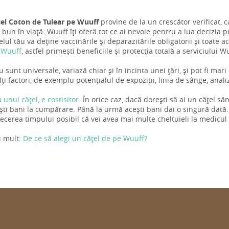
țel Coton de Tulear pe Wuuff
provine de la un crescător verificat, ca
bun în viață. Wuuff îți oferă tot ce ai nevoie pentru a lua decizia pe
elul tău va deține vaccinările și deparazitările obligatorii și toate a
 Wuuff
, astfel primești beneficiile și protecția totală a serviciului W
u sunt universale, variază chiar și în incinta unei țări, și pot fi mar
i factori, de exemplu potențialul de expoziții, linia de sânge, anal
a unul cățel, e costisitor
. În orice caz, dacă dorești să ai un cățel s
ti bani la cumpărare. Până la urmă acești bani dai o singură dată.
trecerea timpului posibil că vei avea mai multe cheltuieli la medicul
i mult:
De ce să alegi un cățel de pe Wuuff?