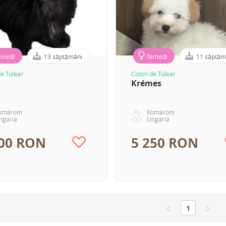
emelă
13 săptămâni
femelă
11 săptăm
e Tulear
Coton de Tulear
Krémes
omárom
Komárom
ngaria
Ungaria
300 RON
5 250 RON
1