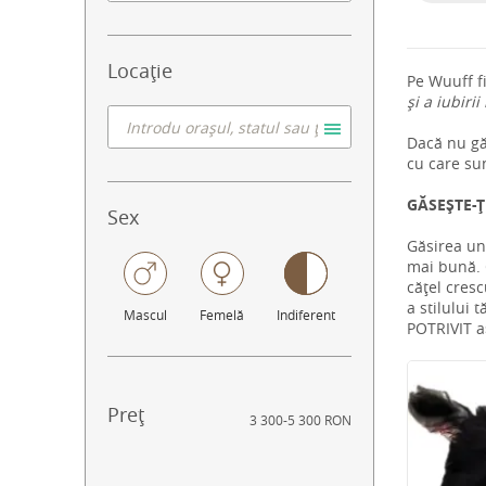
Locație
Pe Wuuff f
și a iubirii
Dacă nu găs
cu care su
GĂSEȘTE-Ț
Sex
Găsirea un
mai bună. C
cățel cresc
a stilului 
Mascul
Femelă
Indiferent
POTRIVIT aș
Preț
3 300
-
5 300 RON