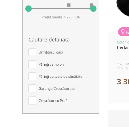
Prețul mediu: 4 275 RON
f
Căutare detaliată
Coton d
Leila
Următorul cuib
K
Părinți campioni
U
Părinți cu teste de sănătate
3 
Garanția Crescătorului
Crescător cu Profil