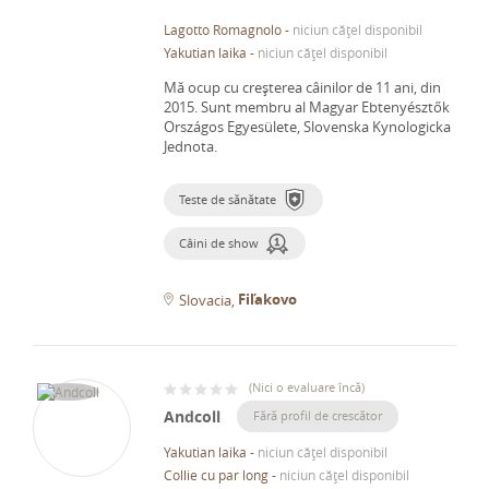
Lagotto Romagnolo
-
niciun cățel disponibil
Yakutian laika
-
niciun cățel disponibil
Mă ocup cu creșterea câinilor de 11 ani, din
2015.
Sunt membru al Magyar Ebtenyésztők
Országos Egyesülete, Slovenska Kynologicka
Jednota.
Teste de sănătate
Câini de show
Fiľakovo
Slovacia
(
Nici o evaluare încă
)
Andcoll
Fără profil de crescător
Yakutian laika
-
niciun cățel disponibil
Collie cu par long
-
niciun cățel disponibil