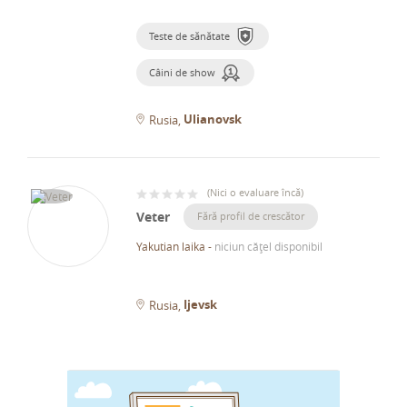
Teste de sănătate
Câini de show
Ulianovsk
Rusia
(
Nici o evaluare încă
)
Veter
Fără profil de crescător
Yakutian laika
-
niciun cățel disponibil
Ijevsk
Rusia