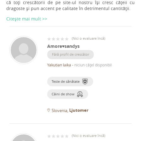
că toți crescătorii de pe site-ul nostru își cresc cățeii cu
dragoste și pun accent pe calitate în detrimentul cantității.
Citește mai mult >>
(
Nici o evaluare încă
)
Amore♥sandys
Fără profil de crescător
Yakutian laika
-
niciun cățel disponibil
Teste de sănătate
Câini de show
Ljutomer
Slovenia
(
Nici o evaluare încă
)