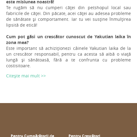
este misiunea noastră!
Te rugăm să nu cumperi căței din petshopul local sau
fabricile de căței. Din păcate, acei căței au adesea probleme
de sănătate și comportament. Iar tu vei susține înmulțirea
lipsită de etică!
Cum pot găsi un crescător cunoscut de Yakutian laika în
zona mea?
Este important să achiziționezi câinele Yakutian laika de la
un crescător responsabil, pentru ca acesta să aibă o viață
lungă și sănătoasă, fără a te confrunta cu probleme
costisitoare.
Citește mai mult >>
Pentru Cumpărătorii de
Pentru Crescători