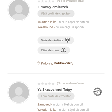
(
Nici o evaluare încă
)
Zimowy Zmierzch
Fără profil de crescător
Yakutian laika
-
niciun cățel disponibil
Keeshound
-
niciun cățel disponibil
Teste de sănătate
Câini de show
Rabka-Zdrój
Polonia
(
Nici o evaluare încă
)
Yz Skazochnoi Taigy
Fără profil de crescător
Samoyed
-
niciun cățel disponibil
Yakutian laika
-
niciun cățel disponibil