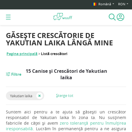
Română
RON
GĂSEȘTE CRESCĂTORIE DE
YAKUTIAN LAIKA LÂNGĂ MINE
Pagina principală
Listă crescători
15 Canise și Crescători de Yakutian
Filtre
laika
Șterge tot
Yakutian laika
Suntem aici pentru a te ajuta să găsești un crescător
responsabil de Yakutian laika în zona ta. Nu susținem
fabricile de căței și avem
zero toleranță pentru înmulțirea
iresponsabilă
. Lucrăm în permanență pentru a ne asigura