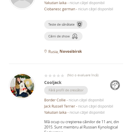
Yakutian laika
-
niciun cățel disponibil
Ciobanesc german
-
niciun cățel disponibil
Teste de sănătate
Câini de show
Novosibirsk
Rusia
(
Nici o evaluare încă
)
Cooljack
Fără profil de crescător
Border Collie
-
niciun cățel disponibil
Jack Russell Terrier
-
niciun cățel disponibil
Yakutian laika
-
niciun cățel disponibil
Mă ocup cu creșterea câinilor de 11 ani, din
2015.
Sunt membru al Russian Kynological