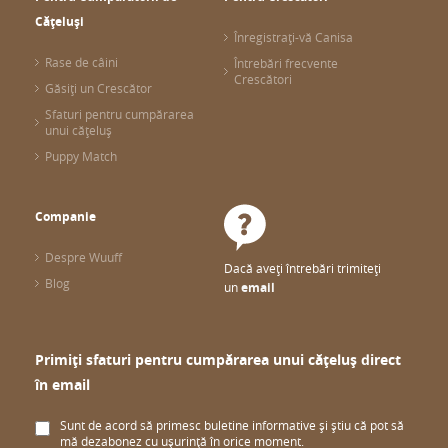
Cățeluși
Înregistrați-vă Canisa
Rase de câini
Întrebări frecvente
Crescători
Găsiți un Crescător
Sfaturi pentru cumpărarea
unui cățeluș
Puppy Match
Companie
Despre Wuuff
Dacă aveți întrebări trimiteți
Blog
un
email
Primiți sfaturi pentru cumpărarea unui cățeluș direct
în email
Sunt de acord să primesc buletine informative și știu că pot să
mă dezabonez cu ușurință în orice moment.