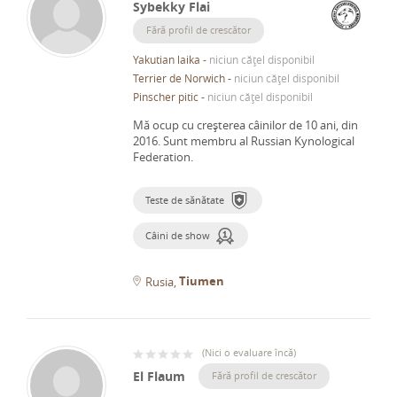
Sybekky Flai
Fără profil de crescător
Yakutian laika
-
niciun cățel disponibil
Terrier de Norwich
-
niciun cățel disponibil
Pinscher pitic
-
niciun cățel disponibil
Mă ocup cu creșterea câinilor de 10 ani, din
2016.
Sunt membru al Russian Kynological
Federation.
Teste de sănătate
Câini de show
Tiumen
Rusia
(
Nici o evaluare încă
)
El Flaum
Fără profil de crescător