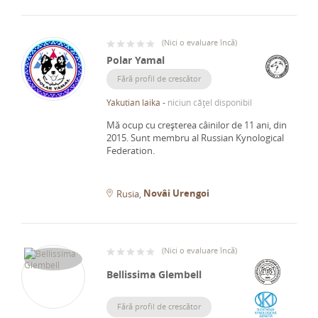
(
Nici o evaluare încă
)
Polar Yamal
Fără profil de crescător
Yakutian laika
-
niciun cățel disponibil
Mă ocup cu creșterea câinilor de 11 ani, din
2015.
Sunt membru al Russian Kynological
Federation.
Novâi Urengoi
Rusia
(
Nici o evaluare încă
)
Bellissima Glembell
Fără profil de crescător