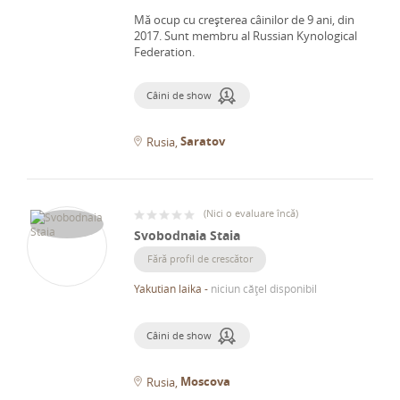
Mă ocup cu creșterea câinilor de 9 ani, din
2017.
Sunt membru al Russian Kynological
Federation.
Câini de show
Saratov
Rusia
(
Nici o evaluare încă
)
Svobodnaia Staia
Fără profil de crescător
Yakutian laika
-
niciun cățel disponibil
Câini de show
Moscova
Rusia