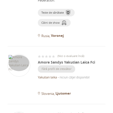
Federation.
Teste de sănătate
Câini de show
Voronej
Rusia
(
Nici o evaluare încă
)
Amore Sandys Yakutian Laica Fci
Fără profil de crescător
Yakutian laika
-
niciun cățel disponibil
Ljutomer
Slovenia