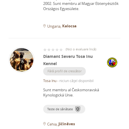
2002.
Sunt membru al Magyar Ebtenyésztők
Országos Egyesülete.
Kalocsa
Ungaria
(
Nici o evaluare încă
)
Diamant Severu Tosa Inu
Kennel
Fără profil de crescător
Tosa Inu
-
niciun cățel disponibil
Sunt membru al Českomoravská
Kynologická Unie.
Teste de sănătate
Jičíněves
Cehia