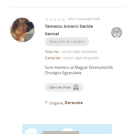
(
Nici o evaluare încă
)
Tamatsu Amerci Daride
Kennel
Fără profil de crescător
Tosa Inu
-
niciun cățel disponibil
Caine Kai
-
niciun cățel disponibil
Sunt membru al Magyar Ebtenyésztők
Országos Egyesülete.
Câini de show
Derecske
Ungaria