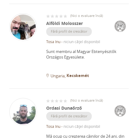
(
Nici o evaluare încă
)
Alföldi Molosszer
Fără profil de crescător
Tosa Inu
-
niciun cățel disponibil
Sunt membru al Magyar Ebtenyésztők
Országos Egyesülete.
Kecskemét
Ungaria
(
Nici o evaluare încă
)
Ordasi Dunaőrző
Fără profil de crescător
Tosa Inu
-
niciun cățel disponibil
Mă ocup cu creșterea câinilor de 24 ani, din