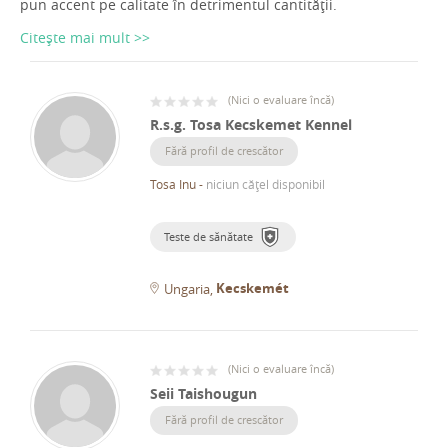
pun accent pe calitate în detrimentul cantității.
Citește mai mult >>
(
Nici o evaluare încă
)
R.s.g. Tosa Kecskemet Kennel
Fără profil de crescător
Tosa Inu
-
niciun cățel disponibil
Teste de sănătate
Kecskemét
Ungaria
(
Nici o evaluare încă
)
Seii Taishougun
Fără profil de crescător