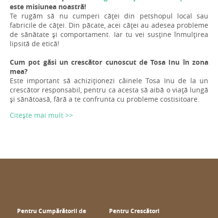
este misiunea noastră!
Te rugăm să nu cumperi căței din petshopul local sau
fabricile de căței. Din păcate, acei căței au adesea probleme
de sănătate și comportament. Iar tu vei susține înmulțirea
lipsită de etică!
Cum pot găsi un crescător cunoscut de Tosa Inu în zona
mea?
Este important să achiziționezi câinele Tosa Inu de la un
crescător responsabil, pentru ca acesta să aibă o viață lungă
și sănătoasă, fără a te confrunta cu probleme costisitoare.
Citește mai mult >>
Pentru Cumpărătorii de
Pentru Crescători