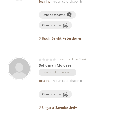
Tosa Inu
-
niciun cățel disponibil
Teste de sănătate
Câini de show
Sankt Petersburg
Rusia
(
Nici o evaluare încă
)
Dahoman Molosser
Fără profil de crescător
Tosa Inu
-
niciun cățel disponibil
Câini de show
Szombathely
Ungaria