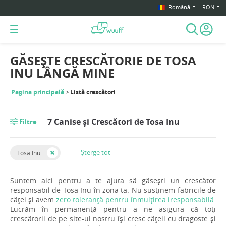
Română
RON
GĂSEȘTE CRESCĂTORIE DE TOSA
INU LÂNGĂ MINE
Pagina principală
Listă crescători
7 Canise și Crescători de Tosa Inu
Filtre
Șterge tot
Tosa Inu
Suntem aici pentru a te ajuta să găsești un crescător
responsabil de Tosa Inu în zona ta. Nu susținem fabricile de
căței și avem
zero toleranță pentru înmulțirea iresponsabilă
.
Lucrăm în permanență pentru a ne asigura că toți
crescătorii de pe site-ul nostru își cresc cățeii cu dragoste și