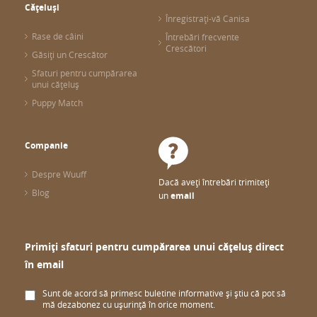
Cățeluși
Înregistrați-vă Canisa
Rase de câini
Întrebări frecvente
Crescători
Găsiți un Crescător
Sfaturi pentru cumpărarea
unui cățeluș
Puppy Match
Companie
Despre Wuuff
Dacă aveți întrebări trimiteți
Blog
un
email
Primiți sfaturi pentru cumpărarea unui cățeluș direct
în email
Sunt de acord să primesc buletine informative și știu că pot să
mă dezabonez cu ușurință în orice moment.