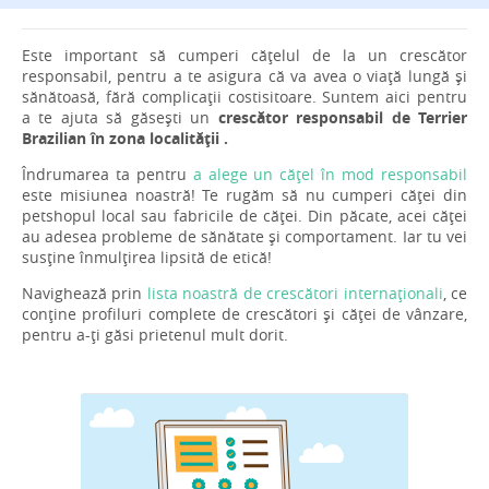
Este important să cumperi cățelul de la un crescător
responsabil, pentru a te asigura că va avea o viață lungă și
sănătoasă, fără complicații costisitoare. Suntem aici pentru
a te ajuta să găsești un
crescător responsabil de Terrier
Brazilian în zona localității .
Îndrumarea ta pentru
a alege un cățel în mod responsabil
este misiunea noastră! Te rugăm să nu cumperi căței din
petshopul local sau fabricile de căței. Din păcate, acei căței
au adesea probleme de sănătate și comportament. Iar tu vei
susține înmulțirea lipsită de etică!
Navighează prin
lista noastră de crescători internaționali
, ce
conține profiluri complete de crescători și căței de vânzare,
pentru a-ți găsi prietenul mult dorit.