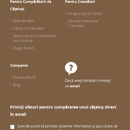
Pentru Cumpărătorii de
Pentru Crescători
Cățeluși
Înregistrați-vă Canisa
Rase de câini
Întrebări frecvente
Crescători
Găsiți un Crescător
Sfaturi pentru cumpărarea
unui cățeluș
Puppy Match
Companie
Despre Wuuff
Dacă aveți întrebări trimiteți
Blog
un
email
Primiți sfaturi pentru cumpărarea unui cățeluș direct
în email
Sunt de acord să primesc buletine informative și știu că pot să