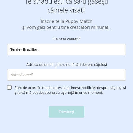
Te străduiești ca să-ți găsești
câinele visat?
Înscrie-te la Puppy Match
și vom găsi pentru tine crescători minunați.
Ce rasă căutați?
Adresa de email pentru notificări despre cățeluși
Sunt de acord în mod expres să primesc notificări despre cățeluși și
știu că mă pot dezabona cu ușurință în orice moment.
Trimiteți