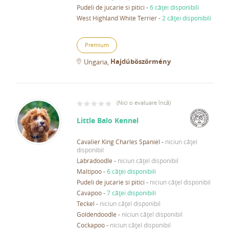
Pudeli de jucarie si pitici
-
6 căței disponibili
West Highland White Terrier
-
2 căței disponibili
Premium
Hajdúböszörmény
Ungaria
(
Nici o evaluare încă
)
Little Balo Kennel
Cavalier King Charles Spaniel
-
niciun cățel
disponibil
Labradoodle
-
niciun cățel disponibil
Maltipoo
-
6 căței disponibili
Pudeli de jucarie si pitici
-
niciun cățel disponibil
Cavapoo
-
7 căței disponibili
Teckel
-
niciun cățel disponibil
Goldendoodle
-
niciun cățel disponibil
Cockapoo
-
niciun cățel disponibil