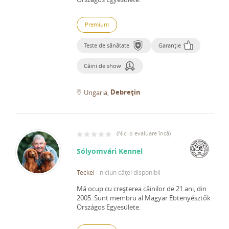
Premium
Teste de sănătate
Garanție
Câini de show
Debrețin
Ungaria
(
Nici o evaluare încă
)
Sólyomvári Kennel
Teckel
-
niciun cățel disponibil
Mă ocup cu creșterea câinilor de 21 ani, din
2005.
Sunt membru al Magyar Ebtenyésztők
Országos Egyesülete.