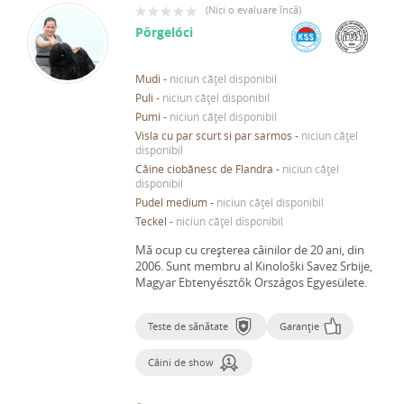
(
Nici o evaluare încă
)
Pörgelóci
Mudi
-
niciun cățel disponibil
Puli
-
niciun cățel disponibil
Pumi
-
niciun cățel disponibil
Visla cu par scurt si par sarmos
-
niciun cățel
disponibil
Câine ciobănesc de Flandra
-
niciun cățel
disponibil
Pudel medium
-
niciun cățel disponibil
Teckel
-
niciun cățel disponibil
Mă ocup cu creșterea câinilor de 20 ani, din
2006.
Sunt membru al Kinološki Savez Srbije,
Magyar Ebtenyésztők Országos Egyesülete.
Teste de sănătate
Garanție
Câini de show