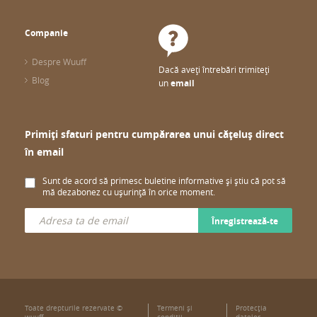
Companie
Despre Wuuff
Dacă aveți întrebări trimiteți
Blog
un
email
Primiți sfaturi pentru cumpărarea unui cățeluș direct
în email
Sunt de acord să primesc buletine informative și știu că pot să
mă dezabonez cu ușurință în orice moment.
Înregistrează-te
Toate drepturile rezervate ©
Termeni şi
Protecţia