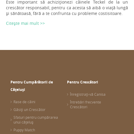
Este important să achiziționezi câinele Teckel de la un
crescător responsabil, pentru ca acesta să aibă o viață lungă
și sănătoasă, fără a te confrunta cu probleme costisitoare.
Citește mai mult >>
Pentru Cumpărătorii de
Pentru Crescători
Cățeluși
Înregistrați-vă Canisa
Rase de câini
Întrebări frecvente
Crescători
Găsiți un Crescător
Sfaturi pentru cumpărarea
unui cățeluș
Puppy Match