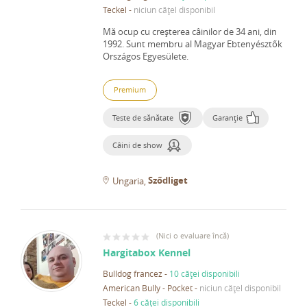
Teckel
-
niciun cățel disponibil
Mă ocup cu creșterea câinilor de 34 ani, din
1992.
Sunt membru al Magyar Ebtenyésztők
Országos Egyesülete.
Premium
Teste de sănătate
Garanție
Câini de show
Sződliget
Ungaria
(
Nici o evaluare încă
)
Hargitabox Kennel
Bulldog francez
-
10 căței disponibili
American Bully - Pocket
-
niciun cățel disponibil
Teckel
-
6 căței disponibili