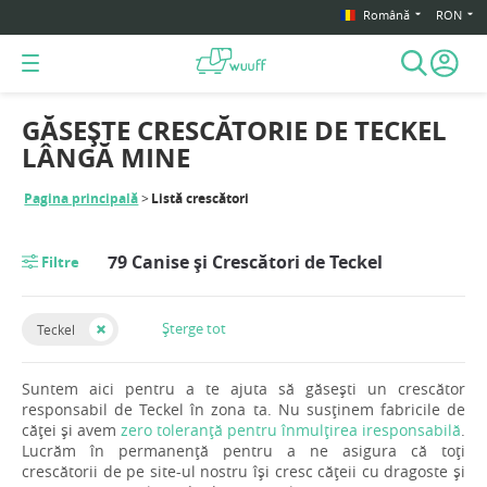
Română
RON
GĂSEȘTE CRESCĂTORIE DE TECKEL
LÂNGĂ MINE
Pagina principală
Listă crescători
79 Canise și Crescători de Teckel
Filtre
Șterge tot
Teckel
Suntem aici pentru a te ajuta să găsești un crescător
responsabil de Teckel în zona ta. Nu susținem fabricile de
căței și avem
zero toleranță pentru înmulțirea iresponsabilă
.
Lucrăm în permanență pentru a ne asigura că toți
crescătorii de pe site-ul nostru își cresc cățeii cu dragoste și