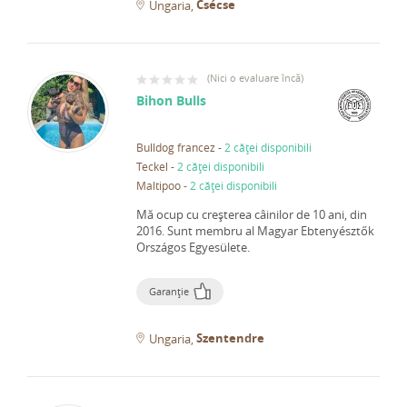
Csécse
Ungaria
(
Nici o evaluare încă
)
Bihon Bulls
Bulldog francez
-
2 căței disponibili
Teckel
-
2 căței disponibili
Maltipoo
-
2 căței disponibili
Mă ocup cu creșterea câinilor de 10 ani, din
2016.
Sunt membru al Magyar Ebtenyésztők
Országos Egyesülete.
Garanție
Szentendre
Ungaria