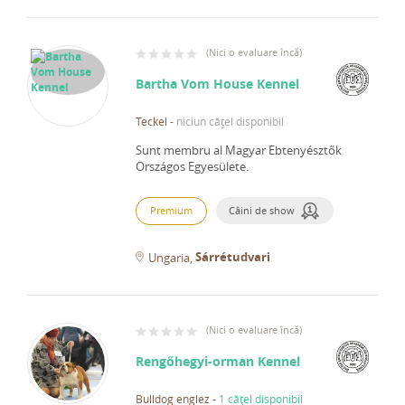
(
Nici o evaluare încă
)
Bartha Vom House Kennel
Teckel
-
niciun cățel disponibil
Sunt membru al Magyar Ebtenyésztők
Országos Egyesülete.
Premium
Câini de show
Sárrétudvari
Ungaria
(
Nici o evaluare încă
)
Rengőhegyi-orman Kennel
Bulldog englez
-
1 cățel disponibil