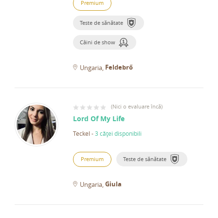
Premium
Teste de sănătate
Câini de show
Feldebrő
Ungaria
(
Nici o evaluare încă
)
Lord Of My Life
Teckel
-
3 căței disponibili
Premium
Teste de sănătate
Giula
Ungaria