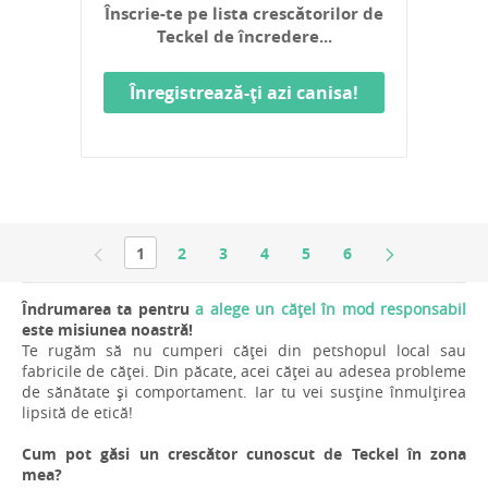
Înscrie-te pe lista crescătorilor de
Teckel de încredere...
Înregistrează-ți azi canisa!
1
2
3
4
5
6
Îndrumarea ta pentru
a alege un cățel în mod responsabil
este misiunea noastră!
Te rugăm să nu cumperi căței din petshopul local sau
fabricile de căței. Din păcate, acei căței au adesea probleme
de sănătate și comportament. Iar tu vei susține înmulțirea
lipsită de etică!
Cum pot găsi un crescător cunoscut de Teckel în zona
mea?