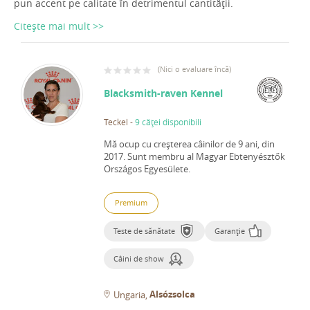
pun accent pe calitate în detrimentul cantității.
Citește mai mult >>
(
Nici o evaluare încă
)
Blacksmith-raven Kennel
Teckel
-
9 căței disponibili
Mă ocup cu creșterea câinilor de 9 ani, din
2017.
Sunt membru al Magyar Ebtenyésztők
Országos Egyesülete.
Premium
Teste de sănătate
Garanție
Câini de show
Alsózsolca
Ungaria