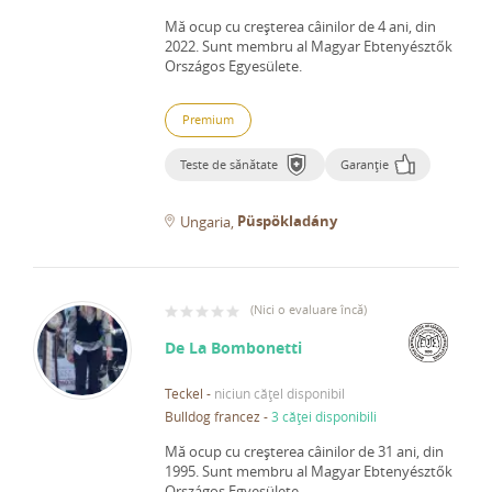
Mă ocup cu creșterea câinilor de 4 ani, din
2022.
Sunt membru al Magyar Ebtenyésztők
Országos Egyesülete.
Premium
Teste de sănătate
Garanție
Püspökladány
Ungaria
(
Nici o evaluare încă
)
De La Bombonetti
Teckel
-
niciun cățel disponibil
Bulldog francez
-
3 căței disponibili
Mă ocup cu creșterea câinilor de 31 ani, din
1995.
Sunt membru al Magyar Ebtenyésztők
Országos Egyesülete.