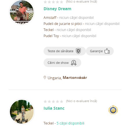
(
Nici o evaluare încă
)
Disney Dream
Amstaff
-
niciun cățel disponibil
Pudeli de jucarie si pitici
-
niciun cățel disponibil
Teckel
-
niciun cățel disponibil
Pudel Toy
-
niciun cățel disponibil
Teste de sănătate
Garanție
Câini de show
Martonvásár
Ungaria
(
Nici o evaluare încă
)
Iulia Stanc
Teckel
-
5 căței disponibili