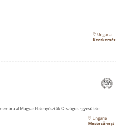
Ungaria
Kecskemét
membru al Magyar Ebtenyésztők Országos Egyesülete.
Ungaria
Mestecănești