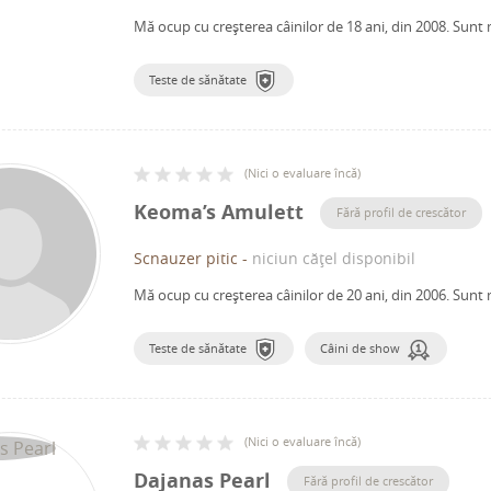
Mă ocup cu creșterea câinilor de 18 ani, din 2008.
Sunt 
Teste de sănătate
(
Nici o evaluare încă
)
Keoma’s Amulett
Fără profil de crescător
Scnauzer pitic
-
niciun cățel disponibil
Mă ocup cu creșterea câinilor de 20 ani, din 2006.
Sunt 
Teste de sănătate
Câini de show
(
Nici o evaluare încă
)
Dajanas Pearl
Fără profil de crescător