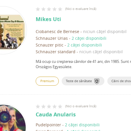
(
Nici o evaluare încă
)
Mikes Uti
Ciobanesc de Bernese
-
niciun cățel disponibil
Schnauzer Urias
-
2 căței disponibili
Scnauzer pitic
-
2 căței disponibili
Schnauzer standard
-
niciun cățel disponibil
Mă ocup cu creșterea câinilor de 41 ani, din 1985.
Sunt 
Országos Egyesülete.
Premium
Teste de sănătate
Câini de sh
(
Nici o evaluare încă
)
Cauda Anularis
Pudelpointer
-
2 căței disponibili