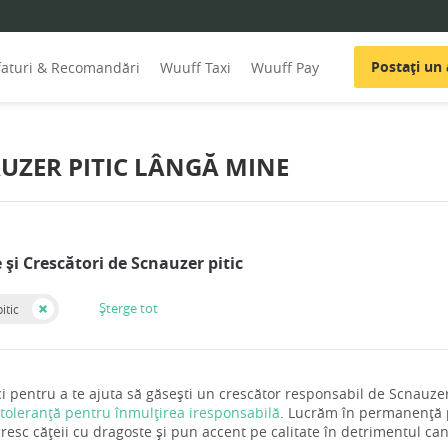
Postați un
faturi & Recomandări
Wuuff Taxi
Wuuff Pay
AUZER PITIC LÂNGĂ MINE
 și Crescători de Scnauzer pitic
Șterge tot
itic
 pentru a te ajuta să găsești un crescător responsabil de Scnauzer 
 toleranță pentru înmulțirea iresponsabilă
. Lucrăm în permanență pe
cresc cățeii cu dragoste și pun accent pe calitate în detrimentul cant