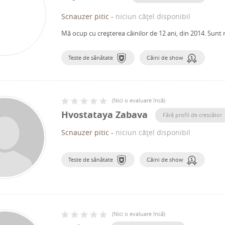
Scnauzer pitic
-
niciun cățel disponibil
Mă ocup cu creșterea câinilor de 12 ani, din 2014.
Sunt 
Teste de sănătate
Câini de show
(
Nici o evaluare încă
)
Hvostataya Zabava
Fără profil de crescător
Scnauzer pitic
-
niciun cățel disponibil
Teste de sănătate
Câini de show
(
Nici o evaluare încă
)