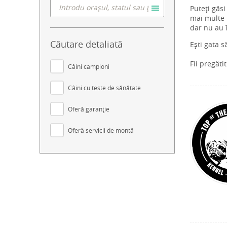
Puteți găsi
mai multe i
dar nu au 
Căutare detaliată
Ești gata s
Fii pregăti
Câini campioni
Câini cu teste de sănătate
Oferă garanție
Oferă servicii de montă