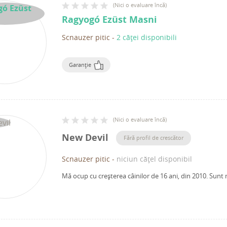
(
Nici o evaluare încă
)
Ragyogó Ezüst Masni
Scnauzer pitic
-
2 căței disponibili
Garanție
(
Nici o evaluare încă
)
New Devil
Fără profil de crescător
Scnauzer pitic
-
niciun cățel disponibil
Mă ocup cu creșterea câinilor de 16 ani, din 2010.
Sunt 