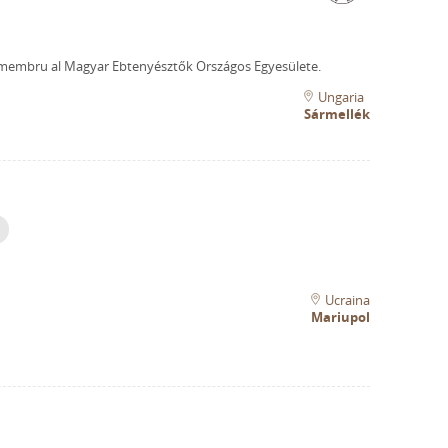
membru al Magyar Ebtenyésztők Országos Egyesülete.
Ungaria
Sármellék
Ucraina
Mariupol