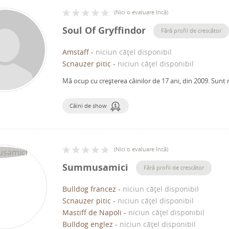
(
Nici o evaluare încă
)
Soul Of Gryffindor
Fără profil de crescător
Amstaff
-
niciun cățel disponibil
Scnauzer pitic
-
niciun cățel disponibil
Mă ocup cu creșterea câinilor de 17 ani, din 2009.
Sunt 
Câini de show
(
Nici o evaluare încă
)
Summusamici
Fără profil de crescător
Bulldog francez
-
niciun cățel disponibil
Scnauzer pitic
-
niciun cățel disponibil
Mastiff de Napoli
-
niciun cățel disponibil
Bulldog englez
-
niciun cățel disponibil