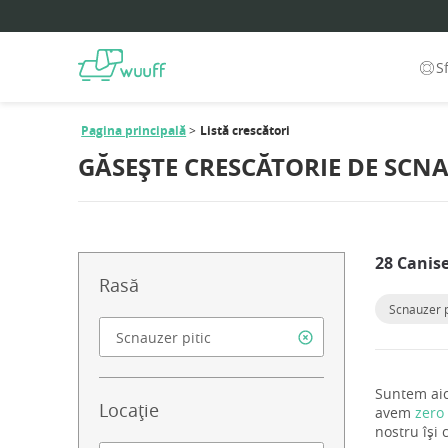
S
Pagina principală
Listă crescători
GĂSEȘTE CRESCĂTORIE DE SCN
28 Canise
Rasă
Scnauzer p
Suntem aici
Locație
avem
zero
nostru își 