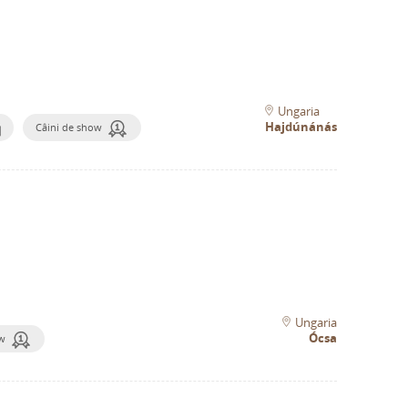
Ungaria
Hajdúnánás
Câini de show
Ungaria
Ócsa
ow