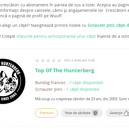
 crescători cu abonament în partea de sus a listei. Aceștia au pagi
nformații despre canisele, câinii și angajamentele lor. Crescătorii e
încă o pagină de profil pe Wuuff.
ă alegi un cățel? Navighează printre listele cu
Scnauzer pitic căței 
t! Citește
sfaturile pentru achiziționarea unui cățel
înainte de a vizi
(
Nici o evaluare încă
)
Top Of The Hunterberg
Bulldog francez
-
7 căței disponibili
Scnauzer pitic
-
1 cățel disponibil
Mă ocup cu creșterea câinilor de 23 ani, din 2003.
Sunt 
Premium
Teste de sănătate
Garanție