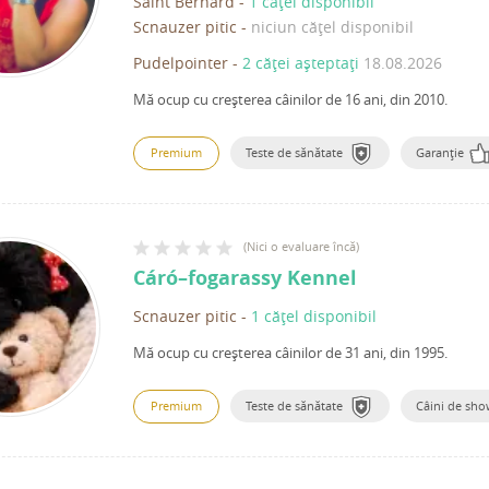
Saint Bernard
-
1 cățel disponibil
Scnauzer pitic
-
niciun cățel disponibil
Pudelpointer
-
2 căței așteptați
18.08.2026
Mă ocup cu creșterea câinilor de 16 ani, din 2010.
Premium
Teste de sănătate
Garanție
(
Nici o evaluare încă
)
Cáró–fogarassy Kennel
Scnauzer pitic
-
1 cățel disponibil
Mă ocup cu creșterea câinilor de 31 ani, din 1995.
Premium
Teste de sănătate
Câini de sh