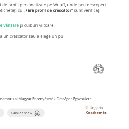
ni de profil personalizate pe Wuuff, unde poți descoperi
tichetați cu „
Fără profil de crescător
” sunt verificați,
de vânzare
și cuiburi viitoare.
ta un crescător sau a alege un pui.
membru al Magyar Ebtenyésztők Országos Egyesülete.
Ungaria
Kecskemét
Câini de show