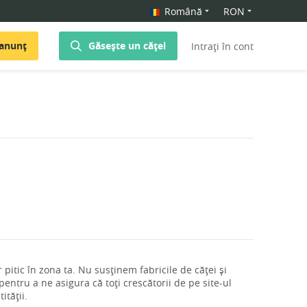
Română
RON
 anunț
Găsește un cățel
Intrați în cont
pitic în zona ta. Nu susținem fabricile de căței și
ntru a ne asigura că toți crescătorii de pe site-ul
ității.