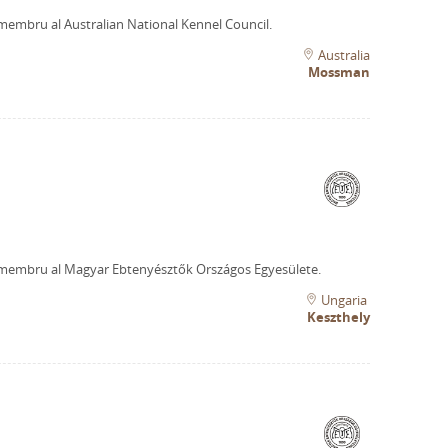
membru al Australian National Kennel Council.
Australia
Mossman
membru al Magyar Ebtenyésztők Országos Egyesülete.
Ungaria
Keszthely