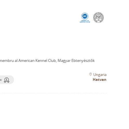
membru al American Kennel Club, Magyar Ebtenyésztők
Ungaria
Hatvan
ow