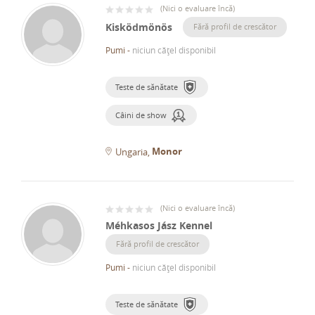
(
Nici o evaluare încă
)
Kisködmönös
Fără profil de crescător
Pumi
-
niciun cățel disponibil
Teste de sănătate
Câini de show
Monor
Ungaria
(
Nici o evaluare încă
)
Méhkasos Jász Kennel
Fără profil de crescător
Pumi
-
niciun cățel disponibil
Teste de sănătate