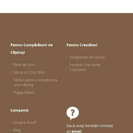
Pentru Cumpărătorii de
Pentru Crescători
Cățeluși
Înregistrați-vă Canisa
Rase de câini
Întrebări frecvente
Crescători
Găsiți un Crescător
Sfaturi pentru cumpărarea
unui cățeluș
Puppy Match
Companie
Despre Wuuff
Dacă aveți întrebări trimiteți
Blog
un
email