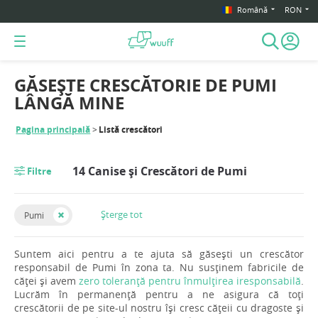
Română
RON
GĂSEȘTE CRESCĂTORIE DE PUMI
LÂNGĂ MINE
Pagina principală
Listă crescători
14 Canise și Crescători de Pumi
Filtre
Șterge tot
Pumi
Suntem aici pentru a te ajuta să găsești un crescător
responsabil de Pumi în zona ta. Nu susținem fabricile de
căței și avem
zero toleranță pentru înmulțirea iresponsabilă
.
Lucrăm în permanență pentru a ne asigura că toți
crescătorii de pe site-ul nostru își cresc cățeii cu dragoste și