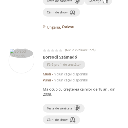
Teste de sănătate
Garanție
Câini de show
Csécse
Ungaria
(
Nici o evaluare încă
)
Borsodi Számadó
Fără profil de crescător
Mudi
-
niciun cățel disponibil
Pumi
-
niciun cățel disponibil
Mă ocup cu creșterea câinilor de 18 ani, din
2008.
Teste de sănătate
Câini de show