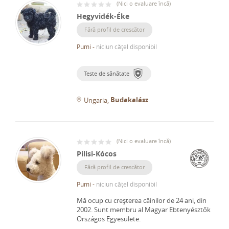
(
Nici o evaluare încă
)
Hegyvidék-Éke
Fără profil de crescător
Pumi
-
niciun cățel disponibil
Teste de sănătate
Budakalász
Ungaria
(
Nici o evaluare încă
)
Pilisi-Kócos
Fără profil de crescător
Pumi
-
niciun cățel disponibil
Mă ocup cu creșterea câinilor de 24 ani, din
2002.
Sunt membru al Magyar Ebtenyésztők
Országos Egyesülete.