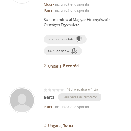
Mudi
-
niciun cățel disponibil
Pumi
-
niciun cățel disponibil
Sunt membru al Magyar Ebtenyésztők
Országos Egyesülete.
Teste de sănătate
Câini de show
Bezeréd
Ungaria
(
Nici o evaluare încă
)
Berci
Fără profil de crescător
Pumi
-
niciun cățel disponibil
Tolna
Ungaria