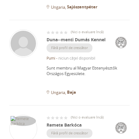
Sajószentpéter
Ungaria
(
Nici o evaluare încă
)
Duna--menti Dumás Kennel
Fără profil de crescător
Pumi
-
niciun cățel disponibil
Sunt membru al Magyar Ebtenyésztők
Országos Egyesülete.
Baja
Ungaria
(
Nici o evaluare încă
)
Remete Barkóca
Fără profil de crescător