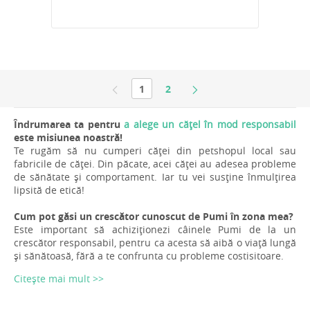
1
2
Îndrumarea ta pentru
a alege un cățel în mod responsabil
este misiunea noastră!
Te rugăm să nu cumperi căței din petshopul local sau
fabricile de căței. Din păcate, acei căței au adesea probleme
de sănătate și comportament. Iar tu vei susține înmulțirea
lipsită de etică!
Cum pot găsi un crescător cunoscut de Pumi în zona mea?
Este important să achiziționezi câinele Pumi de la un
crescător responsabil, pentru ca acesta să aibă o viață lungă
și sănătoasă, fără a te confrunta cu probleme costisitoare.
Citește mai mult >>