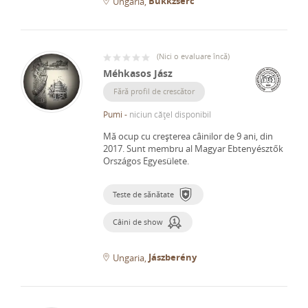
Bükkzsérc
Ungaria
(
Nici o evaluare încă
)
Méhkasos Jász
Fără profil de crescător
Pumi
-
niciun cățel disponibil
Mă ocup cu creșterea câinilor de 9 ani, din
2017.
Sunt membru al Magyar Ebtenyésztők
Országos Egyesülete.
Teste de sănătate
Câini de show
Jászberény
Ungaria