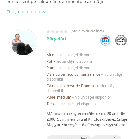
pun accent pe calitate în detrimentul cantității.
Citește mai mult >>
(
Nici o evaluare încă
)
Pörgelóci
Mudi
-
niciun cățel disponibil
Puli
-
niciun cățel disponibil
Pumi
-
niciun cățel disponibil
Visla cu par scurt si par sarmos
-
niciun cățel
disponibil
Câine ciobănesc de Flandra
-
niciun cățel
disponibil
Pudel medium
-
niciun cățel disponibil
Teckel
-
niciun cățel disponibil
Mă ocup cu creșterea câinilor de 20 ani, din
2006.
Sunt membru al Kinološki Savez Srbije,
Magyar Ebtenyésztők Országos Egyesülete.