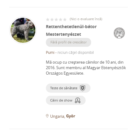
(
Nici o evaluare încă
)
Rettenthetetlenül-bátor
Mestertenyészet
Fără profil de crescător
Pumi
-
niciun cățel disponibil
Mă ocup cu creșterea câinilor de 10 ani, din
2016.
Sunt membru al Magyar Ebtenyésztők
Országos Egyesülete.
Teste de sănătate
Câini de show
Györ
Ungaria