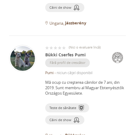
Câini de show
Jászberény
Ungaria
(
Nici o evaluare încă
)
Bükki Cserfes Pumi
Fără profil de crescător
Pumi
-
niciun cățel disponibil
Mă ocup cu creșterea câinilor de 7 ani, din
2019.
Sunt membru al Magyar Ebtenyésztők
Országos Egyesülete.
Teste de sănătate
Câini de show