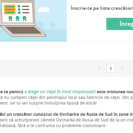
Înscrie-te pe lista crescăto
Înreg
1
a ta pentru
a alege un cățel în mod responsabil
este misiunea noa
ă nu cumperi căței din petshopul local sau fabricile de căței. Din 
t. Iar tu vei susține înmulțirea lipsită de etică!
si un crescător cunoscut de Ovcharka de Rusia de Sud în zona 
tant să achiziționezi câinele Ovcharka de Rusia de Sud de la un cre
ănătoasă, fără a te confrunta cu probleme costisitoare.