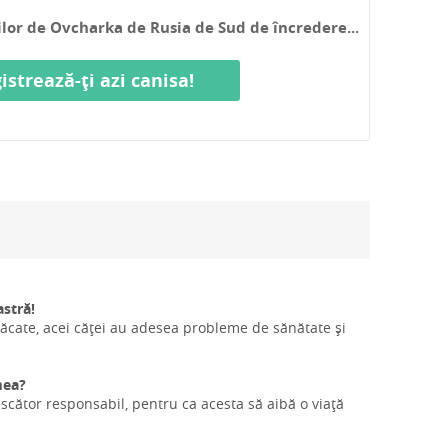
rilor de Ovcharka de Rusia de Sud de încredere...
istrează-ți azi canisa!
stră!
păcate, acei căței au adesea probleme de sănătate și
mea?
scător responsabil, pentru ca acesta să aibă o viață