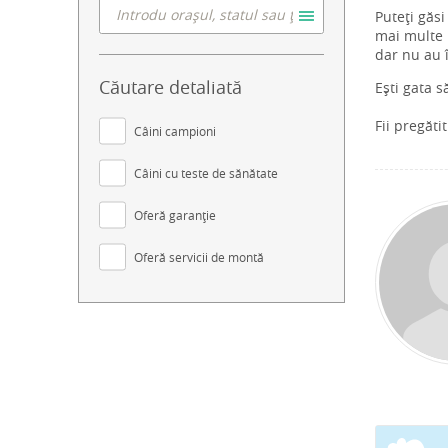
Puteți găsi
mai multe i
dar nu au 
Căutare detaliată
Ești gata s
Fii pregăti
Câini campioni
Câini cu teste de sănătate
Oferă garanție
Oferă servicii de montă