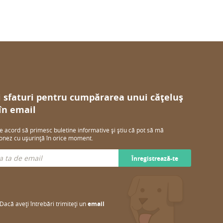
i sfaturi pentru cumpărarea unui cățeluș
 în email
e acord să primesc buletine informative și știu că pot să mă
nez cu ușurință în orice moment.
Înregistrează-te
Dacă aveți întrebări trimiteți un
email