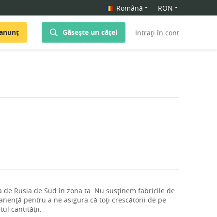
Română
RON
 anunț
Găsește un cățel
Intrați în cont
a de Rusia de Sud în zona ta. Nu susținem fabricile de
nență pentru a ne asigura că toți crescătorii de pe
ul cantității.