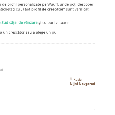
ni de profil personalizate pe Wuuff, unde poți descoperi
tichetați cu „
Fără profil de crescător
” sunt verificați,
 Sud căței de vânzare
și cuiburi viitoare.
ta un crescător sau a alege un pui.
il
Rusia
Nijni Novgorod