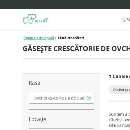
S
Pagina principală
Listă crescători
GĂSEȘTE CRESCĂTORIE DE OVC
1 Canise 
Rasă
Ovcharka 
Suntem aic
Locație
căței și a
site-ul nos