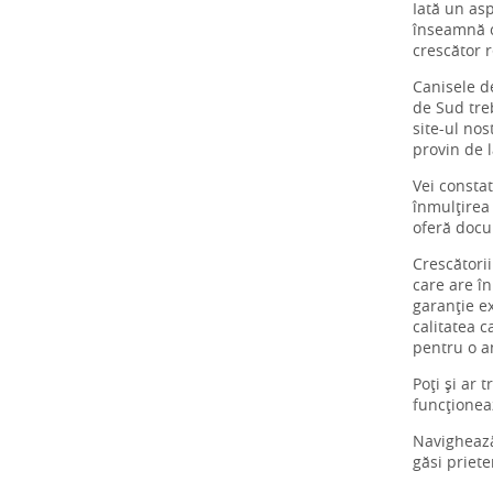
Iată un asp
înseamnă că
crescător 
Canisele d
de Sud tre
site-ul no
provin de l
Vei constat
înmulțirea 
oferă docu
Crescători
care are în
garanție ex
calitatea c
pentru o a
Poți și ar 
funcțione
Navigheaz
găsi priete