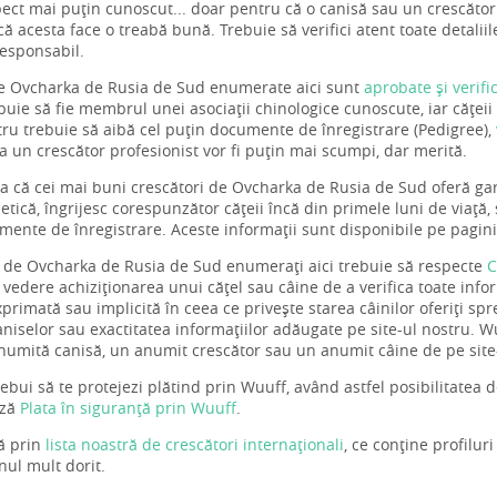
ect mai puțin cunoscut... doar pentru că o canisă sau un crescător l
 acesta face o treabă bună. Trebuie să verifici atent toate detalii
responsabil.
e Ovcharka de Rusia de Sud enumerate aici sunt
aprobate și verif
buie să fie membrul unei asociații chinologice cunoscute, iar căței
stru trebuie să aibă cel puțin documente de înregistrare (Pedigree),
a un crescător profesionist vor fi puțin mai scumpi, dar merită.
a că cei mai buni crescători de Ovcharka de Rusia de Sud oferă gara
etică, îngrijesc corespunzător cățeii încă din primele luni de viață,
mente de înregistrare. Aceste informații sunt disponibile pe pagini
i de Ovcharka de Rusia de Sud enumerați aici trebuie să respecte
C
 vedere achiziționarea unui cățel sau câine de a verifica toate info
primată sau implicită în ceea ce privește starea câinilor oferiți spr
aniselor sau exactitatea informațiilor adăugate pe site-ul nostru. 
numită canisă, un anumit crescător sau un anumit câine de pe site
trebui să te protejezi plătind prin Wuuff, având astfel posibilitatea 
ază
Plata în siguranță prin Wuuff
.
ă prin
lista noastră de crescători internaționali
, ce conține profilur
nul mult dorit.