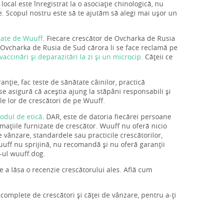
ocal este înregistrat la o asociație chinologică, nu
le. Scopul nostru este să te ajutăm să alegi mai ușor un
icate de Wuuff
. Fiecare crescător de Ovcharka de Rusia
i Ovcharka de Rusia de Sud cărora li se face reclamă pe
vaccinări și deparazitări la zi și un microcip.
Cățeii ce
nție, fac teste de sănătate câinilor, practică
 se asigură că aceștia ajung la stăpâni responsabili și
le lor de crescători de pe Wuuff.
odul de etică
. DAR, este de datoria fiecărei persoane
rmațiile furnizate de crescător. Wuuff nu oferă nicio
e vânzare, standardele sau practicile crescătorilor,
Wuuff nu sprijină, nu recomandă și nu oferă garanții
-ul wuuff.dog.
de a lăsa o recenzie crescătorului ales. Află cum
i complete de crescători și căței de vânzare, pentru a-ți