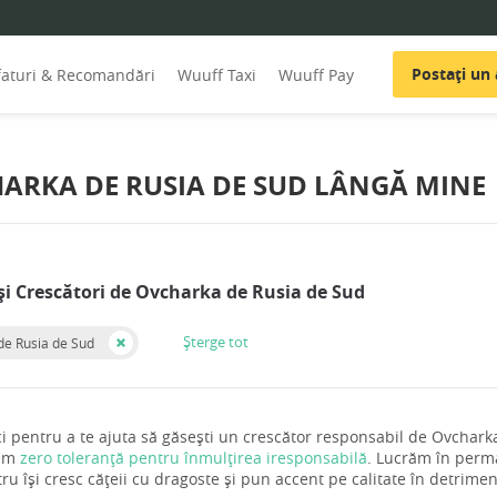
Postați un
faturi & Recomandări
Wuuff Taxi
Wuuff Pay
HARKA DE RUSIA DE SUD LÂNGĂ MINE
și Crescători de Ovcharka de Rusia de Sud
Șterge tot
de Rusia de Sud
i pentru a te ajuta să găsești un crescător responsabil de Ovchark
vem
zero toleranță pentru înmulțirea iresponsabilă
. Lucrăm în perma
tru își cresc cățeii cu dragoste și pun accent pe calitate în detriment