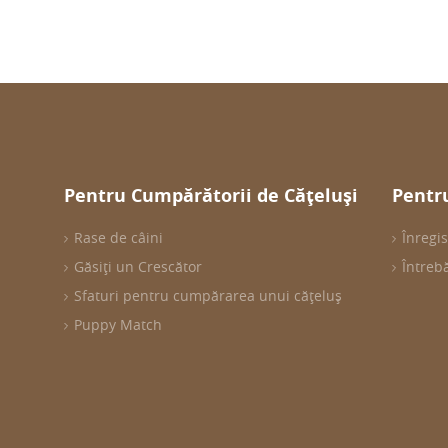
Pentru Cumpărătorii de Cățeluși
Pentru
Rase de câini
Înregis
Găsiți un Crescător
Întreb
Sfaturi pentru cumpărarea unui cățeluș
Puppy Match