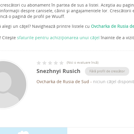
 crescători cu abonament în partea de sus a listei. Aceștia au pagi
nformații despre canisele, câinii și angajamentele lor. Crescătorii e
încă o pagină de profil pe Wuuff.
ă alegi un cățel? Navighează printre listele cu
Ovcharka de Rusia de
t! Citește
sfaturile pentru achiziționarea unui cățel
înainte de a vizi
(
Nici o evaluare încă
)
Snezhnyi Rusich
Fără profil de crescător
Ovcharka de Rusia de Sud
-
niciun cățel disponib