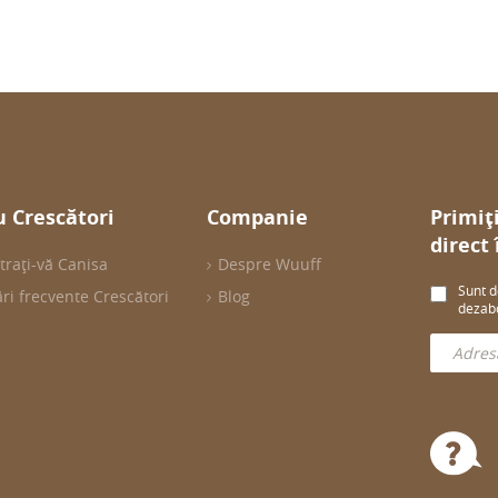
 Crescători
Companie
Primiț
direct
trați-vă Canisa
Despre Wuuff
Sunt d
ări frecvente Crescători
Blog
dezabo