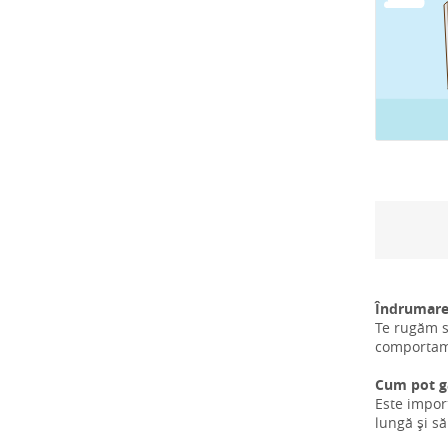
Îndrumare
Te rugăm s
comportamen
Cum pot gă
Este impor
lungă și s