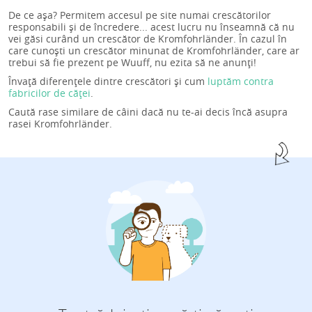
De ce așa? Permitem accesul pe site numai crescătorilor
responsabili și de încredere... acest lucru nu înseamnă că nu
vei găsi curând un crescător de Kromfohrländer. În cazul în
care cunoști un crescător minunat de Kromfohrländer, care ar
trebui să fie prezent pe Wuuff, nu ezita să ne anunți!
Învață diferențele dintre crescători și cum
luptăm contra
fabricilor de căței
.
Caută rase similare de câini dacă nu te-ai decis încă asupra
rasei Kromfohrländer.