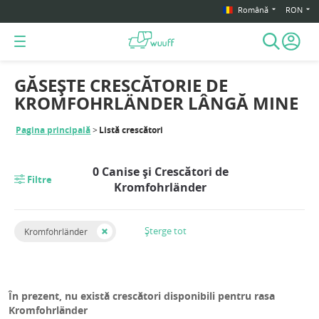
Română
RON
GĂSEȘTE CRESCĂTORIE DE
KROMFOHRLÄNDER LÂNGĂ MINE
Pagina principală
Listă crescători
0 Canise și Crescători de
Filtre
Kromfohrländer
Șterge tot
Kromfohrländer
În prezent, nu există crescători disponibili pentru rasa
Kromfohrländer