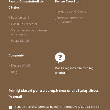
Pentru Cumpărătorii de
Pentru Crescători
Cățeluși
Înregistrați-vă Canisa
Rase de câini
Întrebări frecvente
Crescători
Găsiți un Crescător
Sfaturi pentru cumpărarea
unui cățeluș
Puppy Match
Companie
Despre Wuuff
Dacă aveți întrebări trimiteți
Blog
un
email
Primiți sfaturi pentru cumpărarea unui cățeluș direct
în email
Sunt de acord să primesc buletine informative și știu că pot să