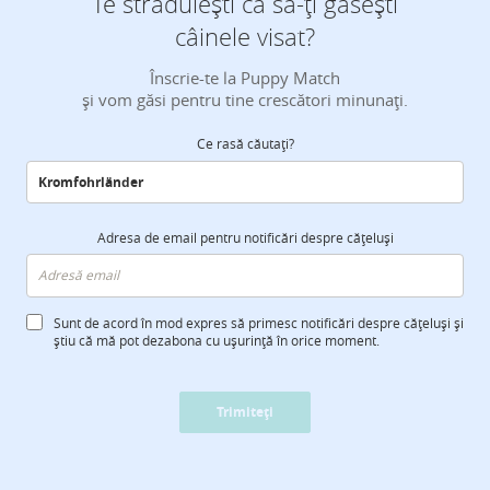
Te străduiești ca să-ți găsești
câinele visat?
Înscrie-te la Puppy Match
și vom găsi pentru tine crescători minunați.
Ce rasă căutați?
Adresa de email pentru notificări despre cățeluși
Sunt de acord în mod expres să primesc notificări despre cățeluși și
știu că mă pot dezabona cu ușurință în orice moment.
Trimiteți