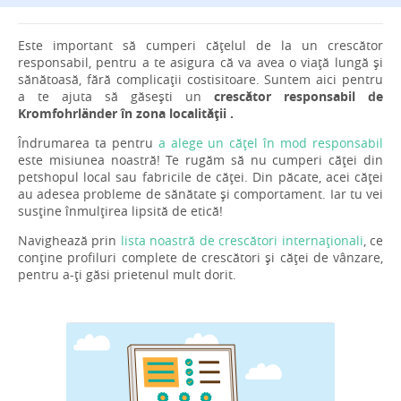
Este important să cumperi cățelul de la un crescător
responsabil, pentru a te asigura că va avea o viață lungă și
sănătoasă, fără complicații costisitoare. Suntem aici pentru
a te ajuta să găsești un
crescător responsabil de
Kromfohrländer în zona localității .
Îndrumarea ta pentru
a alege un cățel în mod responsabil
este misiunea noastră! Te rugăm să nu cumperi căței din
petshopul local sau fabricile de căței. Din păcate, acei căței
au adesea probleme de sănătate și comportament. Iar tu vei
susține înmulțirea lipsită de etică!
Navighează prin
lista noastră de crescători internaționali
, ce
conține profiluri complete de crescători și căței de vânzare,
pentru a-ți găsi prietenul mult dorit.