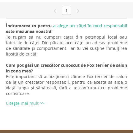
1
Îndrumarea ta pentru
a alege un cățel în mod responsabil
este misiunea noastră!
Te rugăm să nu cumperi căței din petshopul local sau
fabricile de căței. Din păcate, acei căței au adesea probleme
de sănătate și comportament. Iar tu vei susține înmulțirea
lipsită de etică!
Cum pot găsi un crescător cunoscut de Fox terrier de salon
în zona mea?
Este important să achiziționezi câinele Fox terrier de salon
de la un crescător responsabil, pentru ca acesta să aibă o
viață lungă și sănătoasă, fără a te confrunta cu probleme
costisitoare.
Citește mai mult >>