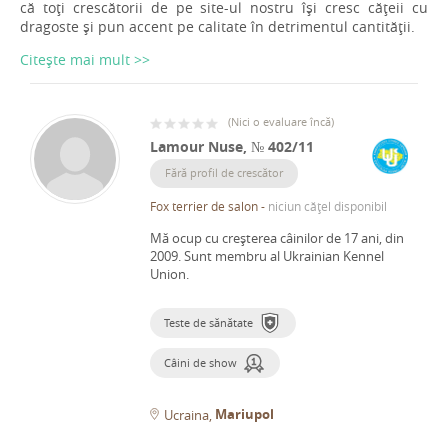
că toți crescătorii de pe site-ul nostru își cresc cățeii cu
dragoste și pun accent pe calitate în detrimentul cantității.
Citește mai mult >>
(
Nici o evaluare încă
)
Lamour Nuse, № 402/11
Fără profil de crescător
Fox terrier de salon
-
niciun cățel disponibil
Mă ocup cu creșterea câinilor de 17 ani, din
2009.
Sunt membru al Ukrainian Kennel
Union.
Teste de sănătate
Câini de show
Mariupol
Ucraina