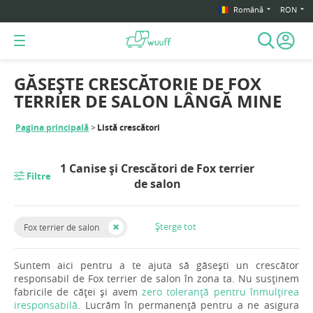
Română
RON
GĂSEȘTE CRESCĂTORIE DE FOX
TERRIER DE SALON LÂNGĂ MINE
Pagina principală
Listă crescători
1 Canise și Crescători de Fox terrier
Filtre
de salon
Șterge tot
Fox terrier de salon
Suntem aici pentru a te ajuta să găsești un crescător
responsabil de Fox terrier de salon în zona ta. Nu susținem
fabricile de căței și avem
zero toleranță pentru înmulțirea
iresponsabilă
. Lucrăm în permanență pentru a ne asigura