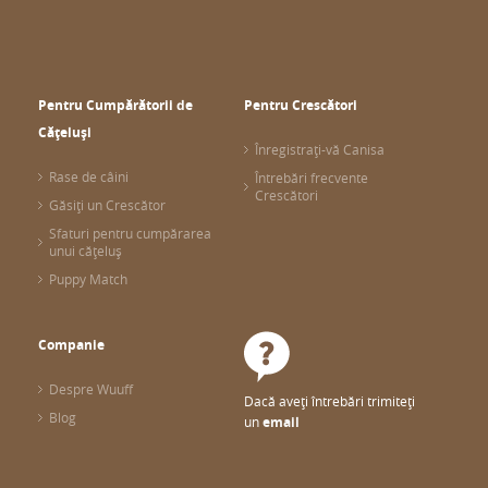
Pentru Cumpărătorii de
Pentru Crescători
Cățeluși
Înregistrați-vă Canisa
Rase de câini
Întrebări frecvente
Crescători
Găsiți un Crescător
Sfaturi pentru cumpărarea
unui cățeluș
Puppy Match
Companie
Despre Wuuff
Dacă aveți întrebări trimiteți
Blog
un
email