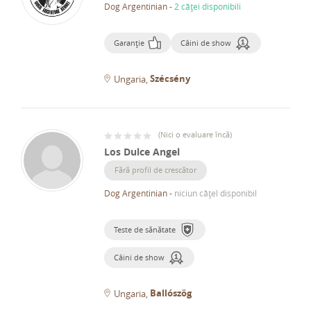
Dog Argentinian
-
2 căței disponibili
Garanție
Câini de show
Szécsény
Ungaria
(
Nici o evaluare încă
)
Los Dulce Angel
Fără profil de crescător
Dog Argentinian
-
niciun cățel disponibil
Teste de sănătate
Câini de show
Ballószög
Ungaria