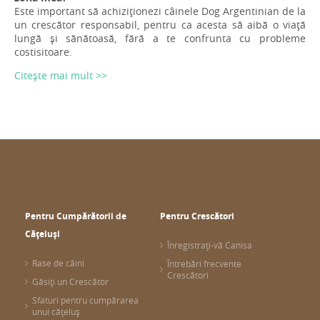
Este important să achiziționezi câinele Dog Argentinian de la
un crescător responsabil, pentru ca acesta să aibă o viață
lungă și sănătoasă, fără a te confrunta cu probleme
costisitoare.
Citește mai mult >>
Pentru Cumpărătorii de
Pentru Crescători
Cățeluși
Înregistrați-vă Canisa
Rase de câini
Întrebări frecvente
Crescători
Găsiți un Crescător
Sfaturi pentru cumpărarea
unui cățeluș