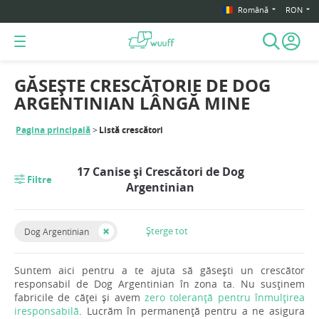
Română
RON
GĂSEȘTE CRESCĂTORIE DE DOG
ARGENTINIAN LÂNGĂ MINE
Pagina principală
Listă crescători
17 Canise și Crescători de Dog
Filtre
Argentinian
Șterge tot
Dog Argentinian
Suntem aici pentru a te ajuta să găsești un crescător
responsabil de Dog Argentinian în zona ta. Nu susținem
fabricile de căței și avem
zero toleranță pentru înmulțirea
iresponsabilă
. Lucrăm în permanență pentru a ne asigura