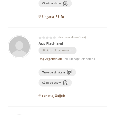
Câini de show
Pálfa
Ungaria
(
Nici o evaluare încă
)
Aus Flachland
Fără profil de crescător
Dog Argentinian
-
niciun cățel disponibil
Teste de sănătate
Câini de show
Osijek
Croația