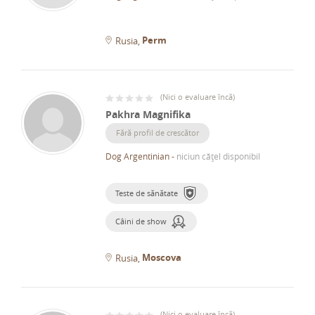
Perm
Rusia
(
Nici o evaluare încă
)
Pakhra Magnifika
Fără profil de crescător
Dog Argentinian
-
niciun cățel disponibil
Teste de sănătate
Câini de show
Moscova
Rusia
(
Nici o evaluare încă
)