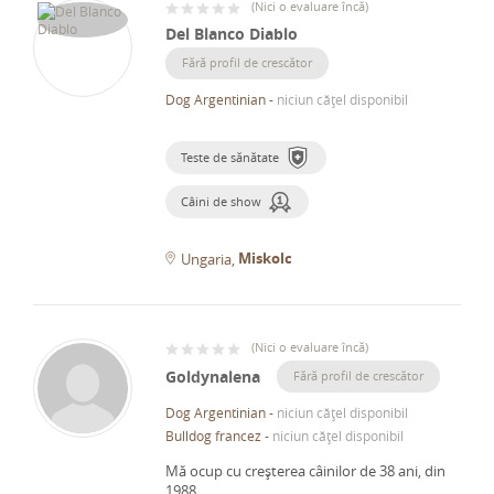
(
Nici o evaluare încă
)
Del Blanco Diablo
Fără profil de crescător
Dog Argentinian
-
niciun cățel disponibil
Teste de sănătate
Câini de show
Miskolc
Ungaria
(
Nici o evaluare încă
)
Goldynalena
Fără profil de crescător
Dog Argentinian
-
niciun cățel disponibil
Bulldog francez
-
niciun cățel disponibil
Mă ocup cu creșterea câinilor de 38 ani, din
1988.