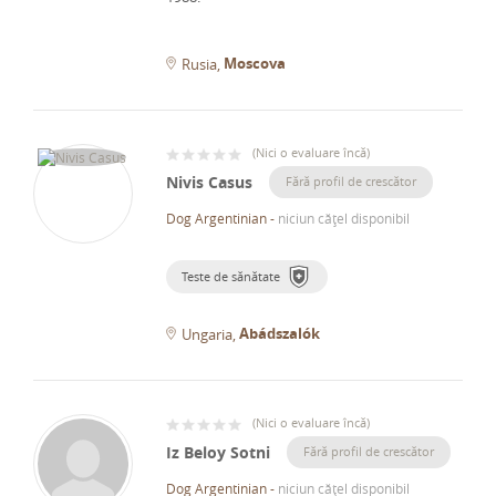
Moscova
Rusia
(
Nici o evaluare încă
)
Nivis Casus
Fără profil de crescător
Dog Argentinian
-
niciun cățel disponibil
Teste de sănătate
Abádszalók
Ungaria
(
Nici o evaluare încă
)
Iz Beloy Sotni
Fără profil de crescător
Dog Argentinian
-
niciun cățel disponibil