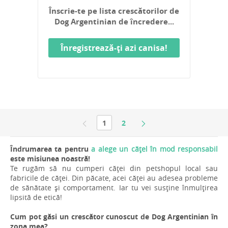
Înscrie-te pe lista crescătorilor de
Dog Argentinian de încredere...
Înregistrează-ți azi canisa!
1
2
Îndrumarea ta pentru
a alege un cățel în mod responsabil
este misiunea noastră!
Te rugăm să nu cumperi căței din petshopul local sau
fabricile de căței. Din păcate, acei căței au adesea probleme
de sănătate și comportament. Iar tu vei susține înmulțirea
lipsită de etică!
Cum pot găsi un crescător cunoscut de Dog Argentinian în
zona mea?