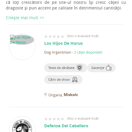
că toți crescătorii de pe site-ul nostru își cresc cățeii cu
dragoste și pun accent pe calitate în detrimentul cantității.
Citește mai mult >>
(
Nici o evaluare încă
)
Los Hijos De Horus
Dog Argentinian
-
2 căței disponibili
Teste de sănătate
Garanție
Câini de show
Miskolc
Ungaria
(
Nici o evaluare încă
)
Defensa Del Caballero