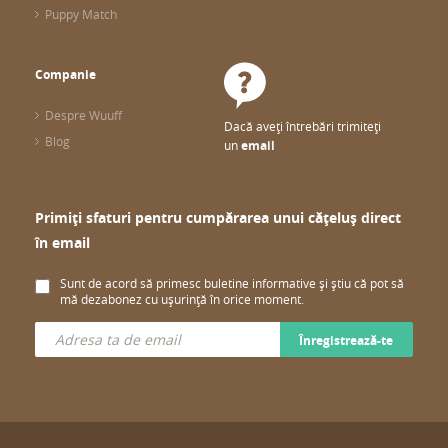
Puppy Match
Companie
Despre Wuuff
Dacă aveți întrebări trimiteți
Blog
un
email
Primiți sfaturi pentru cumpărarea unui cățeluș direct
în email
Sunt de acord să primesc buletine informative și știu că pot să
mă dezabonez cu ușurință în orice moment.
Înregistrează-te