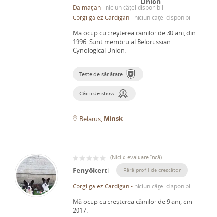
Dalmațian
-
niciun cățel disponibil
Corgi galez Cardigan
-
niciun cățel disponibil
Mă ocup cu creșterea câinilor de 30 ani, din
1996.
Sunt membru al Belorussian
Cynological Union.
Teste de sănătate
Câini de show
Minsk
Belarus
(
Nici o evaluare încă
)
Fenyőkerti
Fără profil de crescător
Corgi galez Cardigan
-
niciun cățel disponibil
Mă ocup cu creșterea câinilor de 9 ani, din
2017.