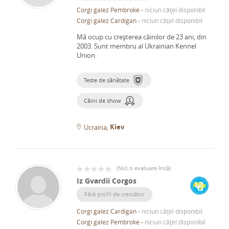
Corgi galez Pembroke
-
niciun cățel disponibil
Corgi galez Cardigan
-
niciun cățel disponibil
Mă ocup cu creșterea câinilor de 23 ani, din
2003.
Sunt membru al Ukrainian Kennel
Union.
Teste de sănătate
Câini de show
Kiev
Ucraina
(
Nici o evaluare încă
)
Iz Gvardii Corgos
Fără profil de crescător
Corgi galez Cardigan
-
niciun cățel disponibil
Corgi galez Pembroke
-
niciun cățel disponibil