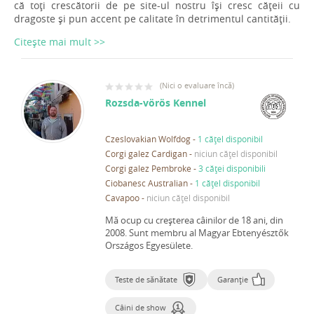
că toți crescătorii de pe site-ul nostru își cresc cățeii cu
dragoste și pun accent pe calitate în detrimentul cantității.
Citește mai mult >>
(
Nici o evaluare încă
)
Rozsda-vörös Kennel
Czeslovakian Wolfdog
-
1 cățel disponibil
Corgi galez Cardigan
-
niciun cățel disponibil
Corgi galez Pembroke
-
3 căței disponibili
Ciobanesc Australian
-
1 cățel disponibil
Cavapoo
-
niciun cățel disponibil
Mă ocup cu creșterea câinilor de 18 ani, din
2008.
Sunt membru al Magyar Ebtenyésztők
Országos Egyesülete.
Teste de sănătate
Garanție
Câini de show