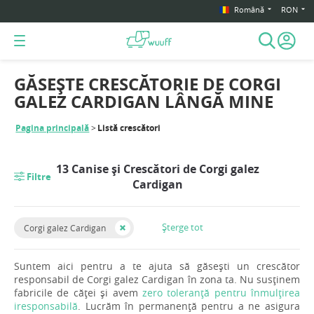
Română
RON
GĂSEȘTE CRESCĂTORIE DE CORGI
GALEZ CARDIGAN LÂNGĂ MINE
Pagina principală
Listă crescători
13 Canise și Crescători de Corgi galez
Filtre
Cardigan
Șterge tot
Corgi galez Cardigan
Suntem aici pentru a te ajuta să găsești un crescător
responsabil de Corgi galez Cardigan în zona ta. Nu susținem
fabricile de căței și avem
zero toleranță pentru înmulțirea
iresponsabilă
. Lucrăm în permanență pentru a ne asigura