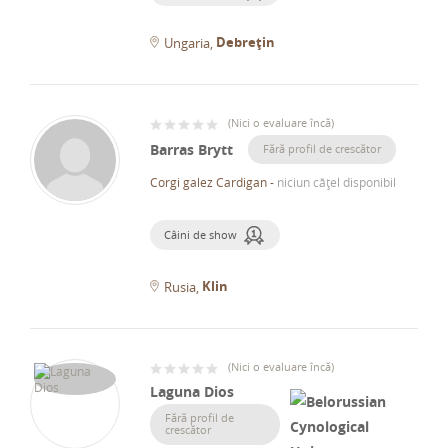
Debrețin
Ungaria
(
Nici o evaluare încă
)
Barras Brytt
Fără profil de crescător
Corgi galez Cardigan
-
niciun cățel disponibil
Câini de show
Klin
Rusia
(
Nici o evaluare încă
)
Laguna Dios
Fără profil de
crescător