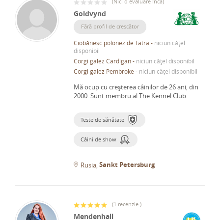
(
Nici o evaluare încă
)
Goldvynd
Fără profil de crescător
Ciobănesc polonez de Tatra
-
niciun cățel
disponibil
Corgi galez Cardigan
-
niciun cățel disponibil
Corgi galez Pembroke
-
niciun cățel disponibil
Mă ocup cu creșterea câinilor de 26 ani, din
2000.
Sunt membru al The Kennel Club.
Teste de sănătate
Câini de show
Sankt Petersburg
Rusia
(
1 recenzie
)
Mendenhall