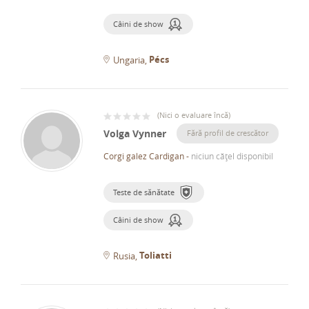
Câini de show
Pécs
Ungaria
(
Nici o evaluare încă
)
Volga Vynner
Fără profil de crescător
Corgi galez Cardigan
-
niciun cățel disponibil
Teste de sănătate
Câini de show
Toliatti
Rusia