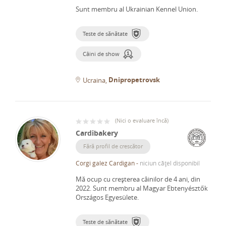
Sunt membru al Ukrainian Kennel Union.
Teste de sănătate
Câini de show
Dnipropetrovsk
Ucraina
(
Nici o evaluare încă
)
Cardibakery
Fără profil de crescător
Corgi galez Cardigan
-
niciun cățel disponibil
Mă ocup cu creșterea câinilor de 4 ani, din
2022.
Sunt membru al Magyar Ebtenyésztők
Országos Egyesülete.
Teste de sănătate