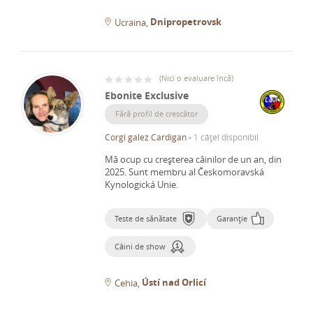
Dnipropetrovsk
Ucraina
(
Nici o evaluare încă
)
Ebonite Exclusive
Fără profil de crescător
Corgi galez Cardigan
-
1 cățel disponibil
Mă ocup cu creșterea câinilor de un an, din
2025.
Sunt membru al Českomoravská
Kynologická Unie.
Teste de sănătate
Garanție
Câini de show
Ústí nad Orlicí
Cehia