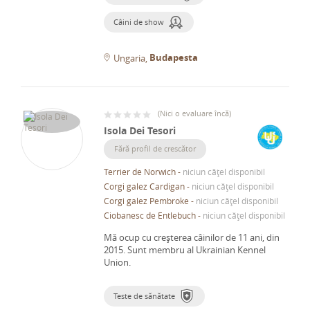
Câini de show
Budapesta
Ungaria
(
Nici o evaluare încă
)
Isola Dei Tesori
Fără profil de crescător
Terrier de Norwich
-
niciun cățel disponibil
Corgi galez Cardigan
-
niciun cățel disponibil
Corgi galez Pembroke
-
niciun cățel disponibil
Ciobanesc de Entlebuch
-
niciun cățel disponibil
Mă ocup cu creșterea câinilor de 11 ani, din
2015.
Sunt membru al Ukrainian Kennel
Union.
Teste de sănătate