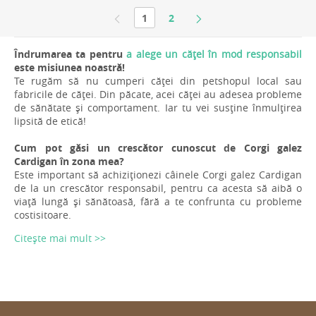
1
2
Îndrumarea ta pentru
a alege un cățel în mod responsabil
este misiunea noastră!
Te rugăm să nu cumperi căței din petshopul local sau
fabricile de căței. Din păcate, acei căței au adesea probleme
de sănătate și comportament. Iar tu vei susține înmulțirea
lipsită de etică!
Cum pot găsi un crescător cunoscut de Corgi galez
Cardigan în zona mea?
Este important să achiziționezi câinele Corgi galez Cardigan
de la un crescător responsabil, pentru ca acesta să aibă o
viață lungă și sănătoasă, fără a te confrunta cu probleme
costisitoare.
Citește mai mult >>