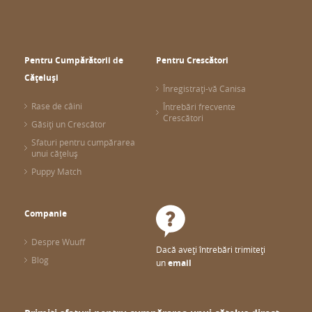
Pentru Cumpărătorii de
Pentru Crescători
Cățeluși
Înregistrați-vă Canisa
Rase de câini
Întrebări frecvente
Crescători
Găsiți un Crescător
Sfaturi pentru cumpărarea
unui cățeluș
Puppy Match
Companie
Despre Wuuff
Dacă aveți întrebări trimiteți
Blog
un
email