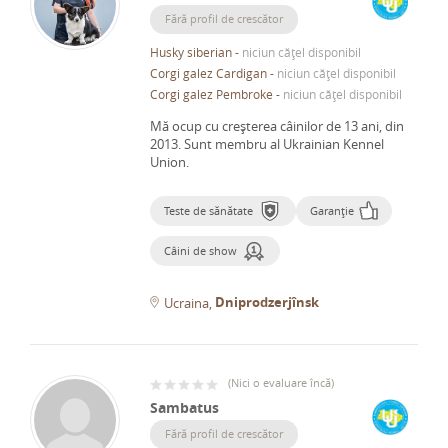
Fără profil de crescător
Husky siberian
-
niciun cățel disponibil
Corgi galez Cardigan
-
niciun cățel disponibil
Corgi galez Pembroke
-
niciun cățel disponibil
Mă ocup cu creșterea câinilor de 13 ani, din
2013.
Sunt membru al Ukrainian Kennel
Union.
Teste de sănătate
Garanție
Câini de show
Dniprodzerjînsk
Ucraina
(
Nici o evaluare încă
)
Sambatus
Fără profil de crescător