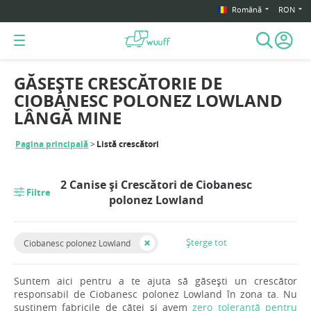
Română
RON
GĂSEȘTE CRESCĂTORIE DE
CIOBANESC POLONEZ LOWLAND
LÂNGĂ MINE
Pagina principală
Listă crescători
2 Canise și Crescători de Ciobanesc
Filtre
polonez Lowland
Șterge tot
Ciobanesc polonez Lowland
Suntem aici pentru a te ajuta să găsești un crescător
responsabil de Ciobanesc polonez Lowland în zona ta. Nu
susținem fabricile de căței și avem
zero toleranță pentru