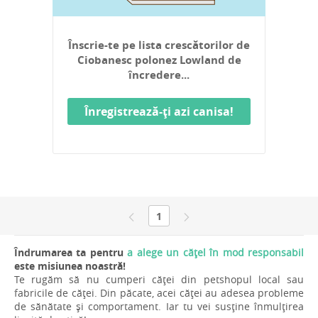
Înscrie-te pe lista crescătorilor de
Ciobanesc polonez Lowland de
încredere...
Înregistrează-ți azi canisa!
1
Îndrumarea ta pentru
a alege un cățel în mod responsabil
este misiunea noastră!
Te rugăm să nu cumperi căței din petshopul local sau
fabricile de căței. Din păcate, acei căței au adesea probleme
de sănătate și comportament. Iar tu vei susține înmulțirea