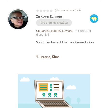
(
Nici o evaluare încă
)
Zirkova Zghraia
Fără profil de crescător
Ciobanesc polonez Lowland
-
niciun cățel
disponibil
Sunt membru al Ukrainian Kennel Union.
Kiev
Ucraina