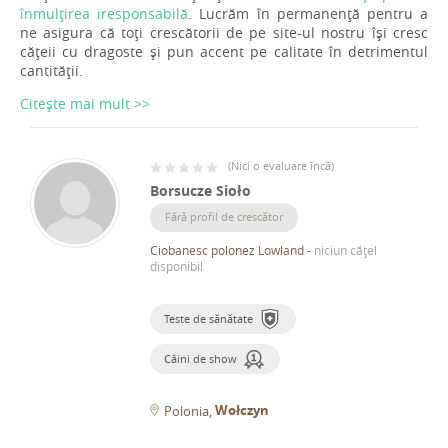
înmulțirea iresponsabilă
. Lucrăm în permanență pentru a
ne asigura că toți crescătorii de pe site-ul nostru își cresc
cățeii cu dragoste și pun accent pe calitate în detrimentul
cantității.
Citește mai mult >>
(
Nici o evaluare încă
)
Borsucze Sioło
Fără profil de crescător
Ciobanesc polonez Lowland
-
niciun cățel
disponibil
Teste de sănătate
Câini de show
Wołczyn
Polonia