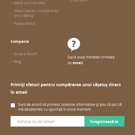
Crescători
Găsiți un Crescător
Sfaturi pentru cumpărarea
unui cățeluș
Puppy Match
Companie
Despre Wuuff
Dacă aveți întrebări trimiteți
Blog
un
email
Primiți sfaturi pentru cumpărarea unui cățeluș direct
în email
Sunt de acord să primesc buletine informative și știu că pot să
mă dezabonez cu ușurință în orice moment.
Înregistrează-te