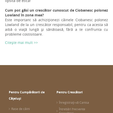
lipsită de etică!
Cum pot găsi un crescător cunoscut de Ciobanesc polonez
Lowland în zona mea?
Este important să achiziționezi câinele Ciobanesc polonez
Lowland de la un crescător responsabil, pentru ca acesta să
aibă o viață lungă și sănătoasă, fără a te confrunta cu
probleme costisitoare.
Citește mai mult >>
Pentru Cumpărătorii de
Pentru Crescători
Cățeluși
Înregistrați-vă Canisa
Rase de câini
Întrebări frecvente