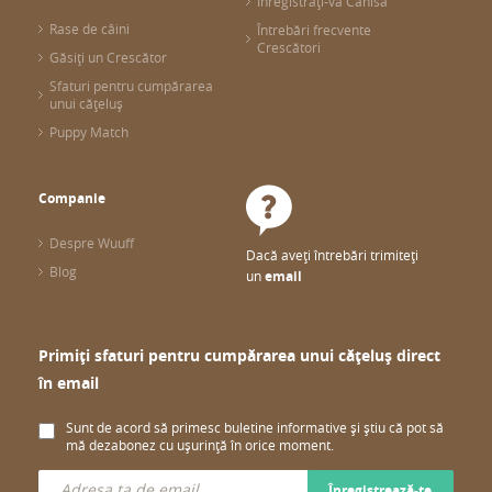
Înregistrați-vă Canisa
Rase de câini
Întrebări frecvente
Crescători
Găsiți un Crescător
Sfaturi pentru cumpărarea
unui cățeluș
Puppy Match
Companie
Despre Wuuff
Dacă aveți întrebări trimiteți
Blog
un
email
Primiți sfaturi pentru cumpărarea unui cățeluș direct
în email
Sunt de acord să primesc buletine informative și știu că pot să
mă dezabonez cu ușurință în orice moment.
Înregistrează-te