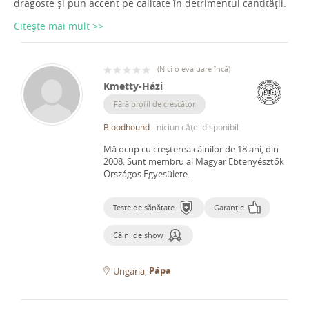
dragoste și pun accent pe calitate în detrimentul cantității.
Citește mai mult >>
(
Nici o evaluare încă
)
Kmetty-Házi
Fără profil de crescător
Bloodhound
-
niciun cățel disponibil
Mă ocup cu creșterea câinilor de 18 ani, din
2008.
Sunt membru al Magyar Ebtenyésztők
Országos Egyesülete.
Teste de sănătate
Garanție
Câini de show
Pápa
Ungaria