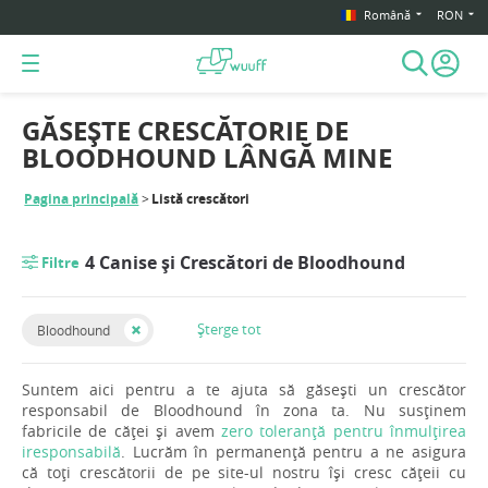
Română
RON
GĂSEȘTE CRESCĂTORIE DE
BLOODHOUND LÂNGĂ MINE
Pagina principală
Listă crescători
4 Canise și Crescători de Bloodhound
Filtre
Șterge tot
Bloodhound
Suntem aici pentru a te ajuta să găsești un crescător
responsabil de Bloodhound în zona ta. Nu susținem
fabricile de căței și avem
zero toleranță pentru înmulțirea
iresponsabilă
. Lucrăm în permanență pentru a ne asigura
că toți crescătorii de pe site-ul nostru își cresc cățeii cu