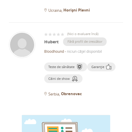
Horișni Plavni
Ucraina
(
Nici o evaluare încă
)
Hubert
Fără profil de crescător
Bloodhound
-
niciun cățel disponibil
Teste de sănătate
Garanție
Câini de show
Obrenovac
Serbia