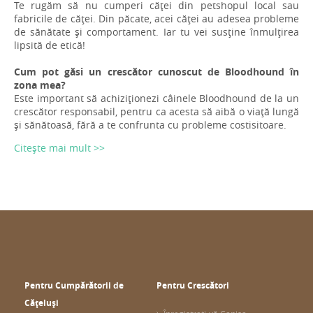
Te rugăm să nu cumperi căței din petshopul local sau
fabricile de căței. Din păcate, acei căței au adesea probleme
de sănătate și comportament. Iar tu vei susține înmulțirea
lipsită de etică!
Cum pot găsi un crescător cunoscut de Bloodhound în
zona mea?
Este important să achiziționezi câinele Bloodhound de la un
crescător responsabil, pentru ca acesta să aibă o viață lungă
și sănătoasă, fără a te confrunta cu probleme costisitoare.
Citește mai mult >>
Pentru Cumpărătorii de
Pentru Crescători
Cățeluși