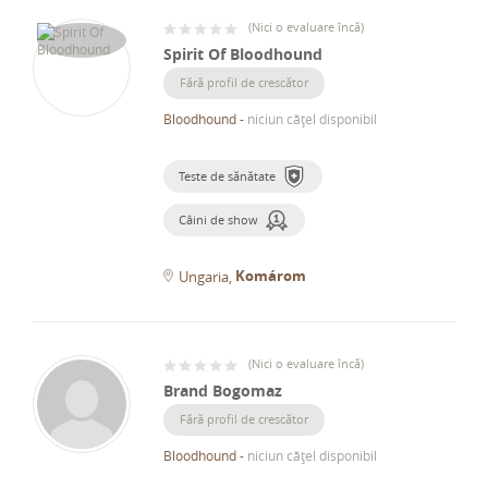
(
Nici o evaluare încă
)
Spirit Of Bloodhound
Fără profil de crescător
Bloodhound
-
niciun cățel disponibil
Teste de sănătate
Câini de show
Komárom
Ungaria
(
Nici o evaluare încă
)
Brand Bogomaz
Fără profil de crescător
Bloodhound
-
niciun cățel disponibil