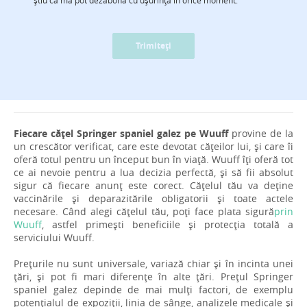
Trimiteți
Fiecare cățel Springer spaniel galez pe Wuuff
provine de la
un crescător verificat, care este devotat cățeilor lui, și care îi
oferă totul pentru un început bun în viață. Wuuff îți oferă tot
ce ai nevoie pentru a lua decizia perfectă, și să fii absolut
sigur că fiecare anunț este corect. Cățelul tău va deține
vaccinările și deparazitările obligatorii și toate actele
necesare. Când alegi cățelul tău, poți face plata sigură
prin
Wuuff
, astfel primești beneficiile și protecția totală a
serviciului Wuuff.
Prețurile nu sunt universale, variază chiar și în incinta unei
țări, și pot fi mari diferențe în alte țări. Prețul Springer
spaniel galez depinde de mai mulți factori, de exemplu
potențialul de expoziții, linia de sânge, analizele medicale și