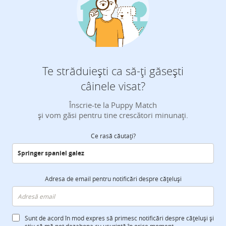
Te străduiești ca să-ți găsești
câinele visat?
Înscrie-te la Puppy Match
și vom găsi pentru tine crescători minunați.
Ce rasă căutați?
Adresa de email pentru notificări despre cățeluși
Sunt de acord în mod expres să primesc notificări despre cățeluși și
știu că mă pot dezabona cu ușurință în orice moment.