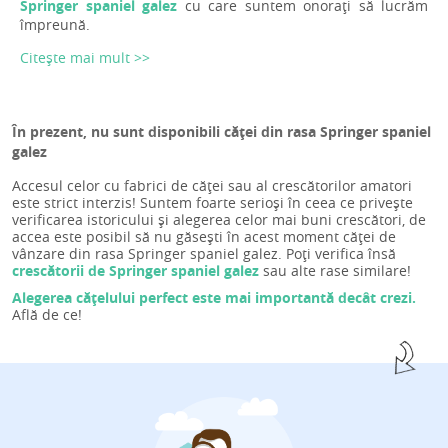
Springer spaniel galez
cu care suntem onorați să lucrăm
împreună.
Citește mai mult >>
În prezent, nu sunt disponibili căței din rasa Springer spaniel
galez
Accesul celor cu fabrici de căței sau al crescătorilor amatori
este strict interzis! Suntem foarte serioși în ceea ce privește
verificarea istoricului și alegerea celor mai buni crescători, de
accea este posibil să nu găsești în acest moment căței de
vânzare din rasa Springer spaniel galez. Poți verifica însă
crescătorii de Springer spaniel galez
sau alte rase similare!
Alegerea cățelului perfect este mai importantă decât crezi.
Află de ce!