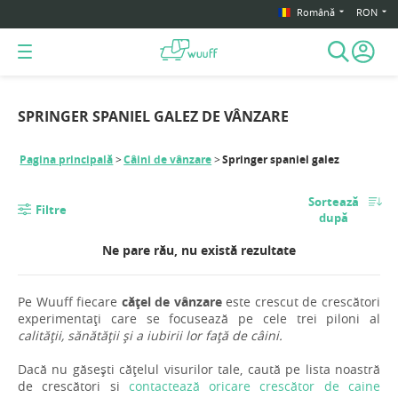
Română
RON
SPRINGER SPANIEL GALEZ DE VÂNZARE
Pagina principală
Câini de vânzare
Springer spaniel galez
Sortează
Filtre
după
Ne pare rău, nu există rezultate
Pe Wuuff fiecare
cățel de vânzare
este crescut de crescători
experimentați care se focusează pe cele trei piloni al
calității, sănătății și a iubirii lor față de câini.
Dacă nu găsești cățelul visurilor tale, caută pe lista noastră
de crescători si
contactează oricare crescător de caine