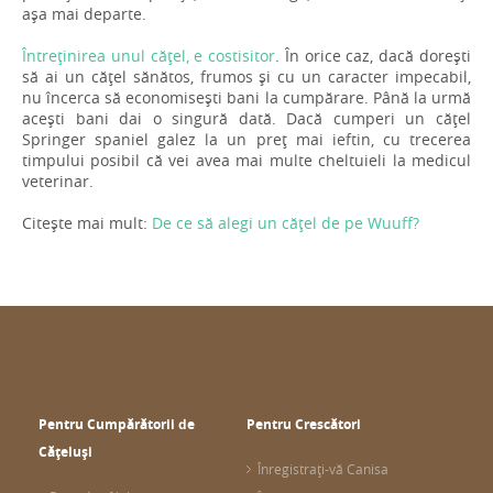
așa mai departe.
Întreținirea unul cățel, e costisitor
. În orice caz, dacă dorești
să ai un cățel sănătos, frumos și cu un caracter impecabil,
nu încerca să economisești bani la cumpărare. Până la urmă
acești bani dai o singură dată. Dacă cumperi un cățel
Springer spaniel galez la un preț mai ieftin, cu trecerea
timpului posibil că vei avea mai multe cheltuieli la medicul
veterinar.
Citește mai mult:
De ce să alegi un cățel de pe Wuuff?
Pentru Cumpărătorii de
Pentru Crescători
Cățeluși
Înregistrați-vă Canisa