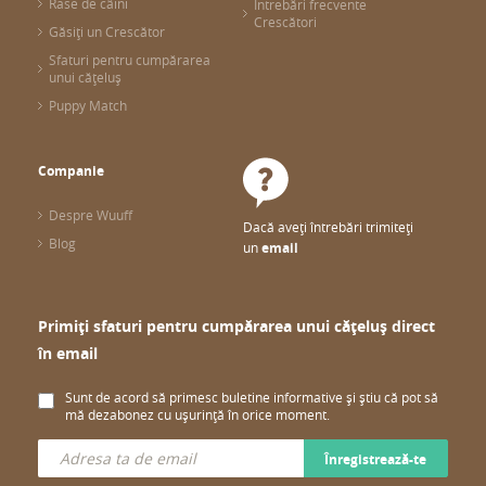
Rase de câini
Întrebări frecvente
Crescători
Găsiți un Crescător
Sfaturi pentru cumpărarea
unui cățeluș
Puppy Match
Companie
Despre Wuuff
Dacă aveți întrebări trimiteți
Blog
un
email
Primiți sfaturi pentru cumpărarea unui cățeluș direct
în email
Sunt de acord să primesc buletine informative și știu că pot să
mă dezabonez cu ușurință în orice moment.
Înregistrează-te