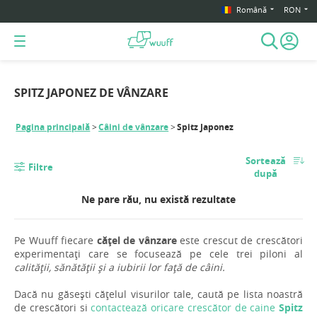
Română
RON
SPITZ JAPONEZ DE VÂNZARE
Pagina principală
Câini de vânzare
Spitz Japonez
Sortează
Filtre
după
Ne pare rău, nu există rezultate
Pe Wuuff fiecare
cățel de vânzare
este crescut de crescători
experimentați care se focusează pe cele trei piloni al
calității, sănătății și a iubirii lor față de câini.
Dacă nu găsești cățelul visurilor tale, caută pe lista noastră
de crescători si
contactează oricare crescător de caine
Spitz