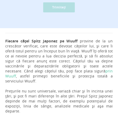
Trimiteți
Fiecare cățel Spitz Japonez pe Wuuff
provine de la un
crescător verificat, care este devotat cățeilor lui, și care îi
oferă totul pentru un început bun în viață. Wuuff îți oferă tot
ce ai nevoie pentru a lua decizia perfectă, și să fii absolut
sigur că fiecare anunț este corect. Cățelul tău va deține
vaccinările și deparazitările obligatorii și toate actele
necesare. Când alegi cățelul tău, poți face plata sigură
prin
Wuuff
, astfel primești beneficiile și protecția totală a
serviciului Wuuff.
Prețurile nu sunt universale, variază chiar și în incinta unei
țări, și pot fi mari diferențe în alte țări. Prețul Spitz Japonez
depinde de mai mulți factori, de exemplu potențialul de
expoziții, linia de sânge, analizele medicale și așa mai
departe.