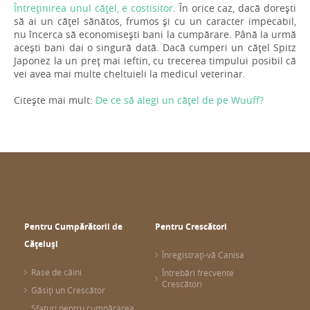
Întreținirea unul cățel, e costisitor
. În orice caz, dacă dorești
să ai un cățel sănătos, frumos și cu un caracter impecabil,
nu încerca să economisești bani la cumpărare. Până la urmă
acești bani dai o singură dată. Dacă cumperi un cățel Spitz
Japonez la un preț mai ieftin, cu trecerea timpului posibil că
vei avea mai multe cheltuieli la medicul veterinar.
Citește mai mult:
De ce să alegi un cățel de pe Wuuff?
Pentru Cumpărătorii de
Pentru Crescători
Cățeluși
Înregistrați-vă Canisa
Rase de câini
Întrebări frecvente
Crescători
Găsiți un Crescător
Sfaturi pentru cumpărarea