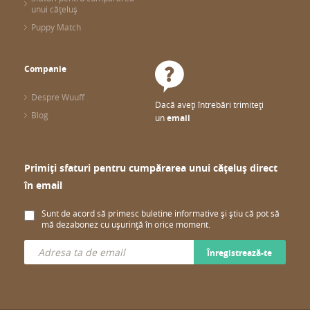
unui cățeluș
Puppy Match
Companie
Despre Wuuff
Dacă aveți întrebări trimiteți
Blog
un
email
Primiți sfaturi pentru cumpărarea unui cățeluș direct
în email
Sunt de acord să primesc buletine informative și știu că pot să
mă dezabonez cu ușurință în orice moment.
Înregistrează-te