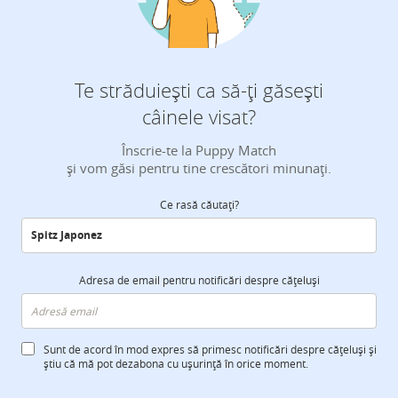
Te străduiești ca să-ți găsești
câinele visat?
Înscrie-te la Puppy Match
și vom găsi pentru tine crescători minunați.
Ce rasă căutați?
Adresa de email pentru notificări despre cățeluși
Sunt de acord în mod expres să primesc notificări despre cățeluși și
știu că mă pot dezabona cu ușurință în orice moment.