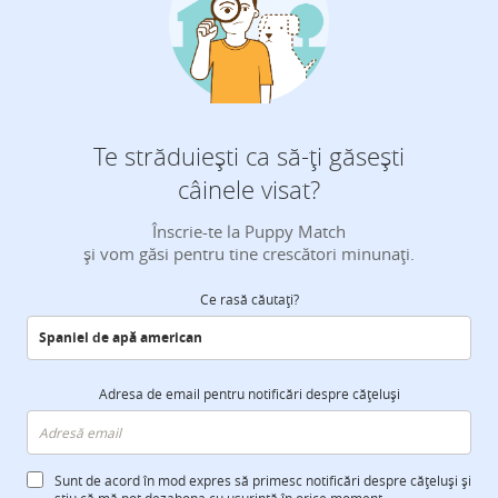
Te străduiești ca să-ți găsești
câinele visat?
Înscrie-te la Puppy Match
și vom găsi pentru tine crescători minunați.
Ce rasă căutați?
Adresa de email pentru notificări despre cățeluși
Sunt de acord în mod expres să primesc notificări despre cățeluși și
știu că mă pot dezabona cu ușurință în orice moment.