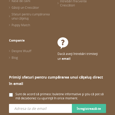
Rase de câini
Întrebări frecvente
Crescători
Găsiți un Crescător
Sfaturi pentru cumpărarea
unui cățeluș
Puppy Match
Companie
Despre Wuuff
Dacă aveți întrebări trimiteți
Blog
un
email
Primiți sfaturi pentru cumpărarea unui cățeluș direct
în email
Sunt de acord să primesc buletine informative și știu că pot să
mă dezabonez cu ușurință în orice moment.
Înregistrează-te