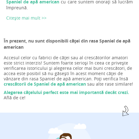
Spaniel de apă american
cu care suntem onorați să lucrăm
împreună.
Citește mai mult >>
În prezent, nu sunt disponibili căței din rasa Spaniel de apă
american
Accesul celor cu fabrici de căței sau al crescătorilor amatori
este strict interzis! Suntem foarte serioși în ceea ce privește
verificarea istoricului și alegerea celor mai buni crescători, de
accea este posibil să nu găsești în acest moment căței de
vânzare din rasa Spaniel de apă american. Poți verifica însă
crescătorii de Spaniel de apă american
sau alte rase similare!
Alegerea cățelului perfect este mai importantă decât crezi.
Află de ce!