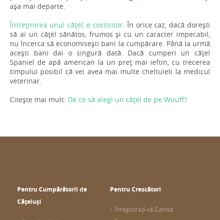
așa mai departe.
Întreținirea unul cățel, e costisitor
. În orice caz, dacă dorești
să ai un cățel sănătos, frumos și cu un caracter impecabil,
nu încerca să economisești bani la cumpărare. Până la urmă
acești bani dai o singură dată. Dacă cumperi un cățel
Spaniel de apă american la un preț mai ieftin, cu trecerea
timpului posibil că vei avea mai multe cheltuieli la medicul
veterinar.
Citește mai mult:
De ce să alegi un cățel de pe Wuuff?
Pentru Cumpărătorii de
Pentru Crescători
Cățeluși
Înregistrați-vă Canisa