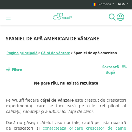
Română
RON
SPANIEL DE APĂ AMERICAN DE VÂNZARE
Pagina principală
Câini de vânzare
Spaniel de apă american
Sortează
Filtre
după
Ne pare rău, nu există rezultate
Pe Wuuff fiecare
cățel de vânzare
este crescut de crescători
experimentați care se focusează pe cele trei piloni al
calității, sănătății și a iubirii lor față de câini.
Dacă nu găsești cățelul visurilor tale, caută pe lista noastră
de crescători si
contactează oricare crescător de caine