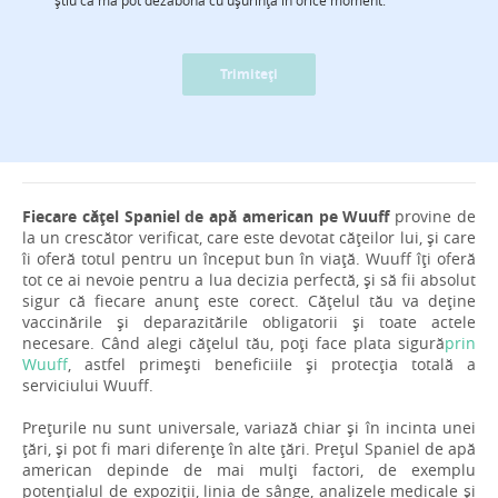
Trimiteți
Fiecare cățel Spaniel de apă american pe Wuuff
provine de
la un crescător verificat, care este devotat cățeilor lui, și care
îi oferă totul pentru un început bun în viață. Wuuff îți oferă
tot ce ai nevoie pentru a lua decizia perfectă, și să fii absolut
sigur că fiecare anunț este corect. Cățelul tău va deține
vaccinările și deparazitările obligatorii și toate actele
necesare. Când alegi cățelul tău, poți face plata sigură
prin
Wuuff
, astfel primești beneficiile și protecția totală a
serviciului Wuuff.
Prețurile nu sunt universale, variază chiar și în incinta unei
țări, și pot fi mari diferențe în alte țări. Prețul Spaniel de apă
american depinde de mai mulți factori, de exemplu
potențialul de expoziții, linia de sânge, analizele medicale și