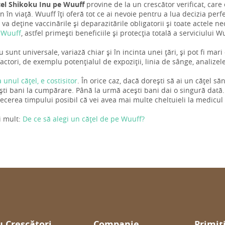
țel Shikoku Inu pe Wuuff
provine de la un crescător verificat, care e
 în viață. Wuuff îți oferă tot ce ai nevoie pentru a lua decizia perfec
 va deține vaccinările și deparazitările obligatorii și toate actele ne
 Wuuff
, astfel primești beneficiile și protecția totală a serviciului W
u sunt universale, variază chiar și în incinta unei țări, și pot fi mar
actori, de exemplu potențialul de expoziții, linia de sânge, analize
a unul cățel, e costisitor
. În orice caz, dacă dorești să ai un cățel s
ti bani la cumpărare. Până la urmă acești bani dai o singură dată.
trecerea timpului posibil că vei avea mai multe cheltuieli la medicul
i mult:
De ce să alegi un cățel de pe Wuuff?
 Crescători
Companie
Primiț