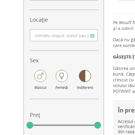
Locație
Pe Wuuff f
și a iubirii
Dacă nu găs
care sunte
GĂSEȘTE-Ț
Sex
Găsirea un
bună. Cățel
crescut cu 
stilului tă
Mascul
Femelă
Indiferent
POTRIVIT aș
În pre
Preț
Accesul 
verifica
din rasa