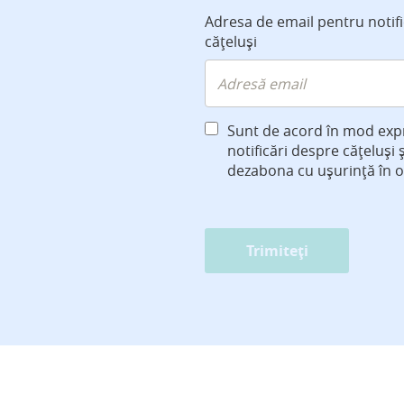
Adresa de email pentru notif
cățeluși
Sunt de acord în mod exp
notificări despre cățeluși 
dezabona cu ușurință în 
Trimiteți