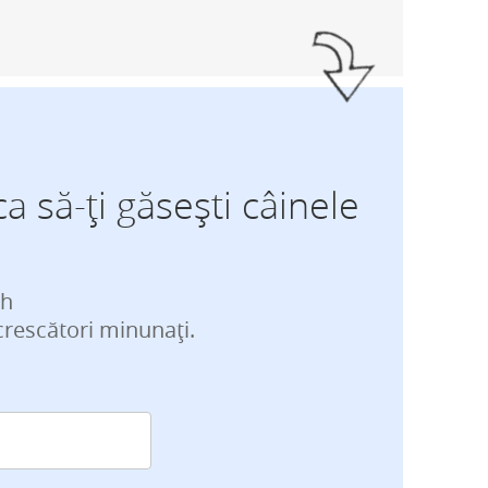
ca să-ți găsești câinele
ch
crescători minunați.