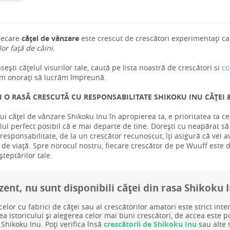
iecare
cățel de vânzare
este crescut de crescători experimentați car
 lor față de câini.
ești cățelul visurilor tale, caută pe lista noastră de crescători si
co
m onorați să lucrăm împreună.
I O RASĂ CRESCUTĂ CU RESPONSABILITATE SHIKOKU INU CĂȚEI &
ui cățel de vânzare Shikoku Inu în apropierea ta, e prioritatea ta 
ul perfect posibil că e mai departe de tine. Dorești cu neapărat să 
responsabilitate, de la un crescător recunoscut, îți asigură că vei a
u de viață. Spre norocul nostru, fiecare crescător de pe Wuuff este ded
teptărilor tale.
zent, nu sunt disponibili căței din rasa Shikoku 
celor cu fabrici de căței sau al crescătorilor amatori este strict inte
rea istoricului și alegerea celor mai buni crescători, de accea este 
 Shikoku Inu. Poți verifica însă
crescătorii de Shikoku Inu
sau alte 