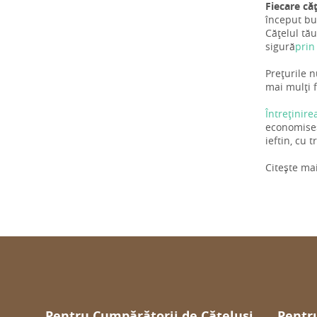
Fiecare că
început bun
Cățelul tău
sigură
prin
Prețurile n
mai mulți f
Întreținire
economiseș
ieftin, cu 
Citește ma
Pentru Cumpărătorii de Cățeluși
Pentru