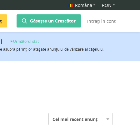
Română
RON
ț
Găsește un Crescător
Intrați în cont
i
Următorul sfat
 asupra părinţilor ataşate anunţului de vânzare al căţelului,
Cel mai recent anunț