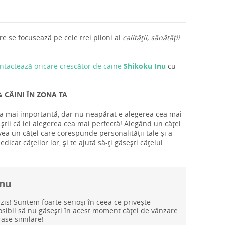
e se focusează pe cele trei piloni al
calității, sănătății
ntactează oricare crescător de caine
Shikoku Inu
cu
 CÂINI ÎN ZONA TA
cea mai importantă, dar nu neapărat e alegerea cea mai
știi că iei alegerea cea mai perfectă! Alegând un cățel
vea un cățel care corespunde personalității tale și a
icat cățeilor lor, și te ajută să-ți găsești cățelul
Inu
rzis! Suntem foarte serioși în ceea ce privește
posibil să nu găsești în acest moment căței de vânzare
rase similare!