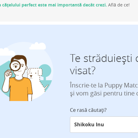
 cățelului perfect este mai importantă decât crezi.
Află de ce!
Te străduiești 
visat?
Înscrie-te la Puppy Mat
și vom găsi pentru tine 
Ce rasă căutați?