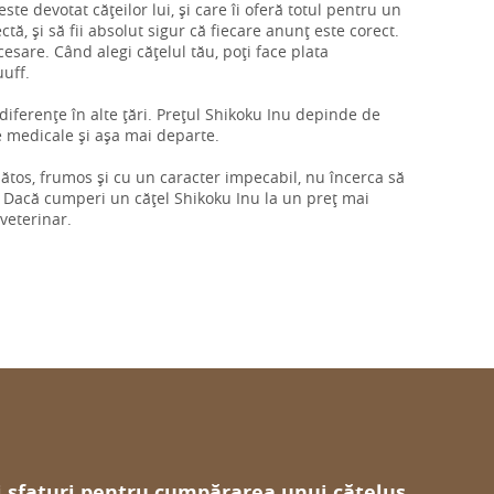
ste devotat cățeilor lui, și care îi oferă totul pentru un
tă, și să fii absolut sigur că fiecare anunț este corect.
cesare. Când alegi cățelul tău, poți face plata
uuff.
i diferențe în alte țări. Prețul Shikoku Inu depinde de
le medicale și așa mai departe.
ănătos, frumos și cu un caracter impecabil, nu încerca să
 Dacă cumperi un cățel Shikoku Inu la un preț mai
 veterinar.
i sfaturi pentru cumpărarea unui cățeluș