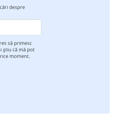
icări despre
res să primesc
și știu că mă pot
orice moment.