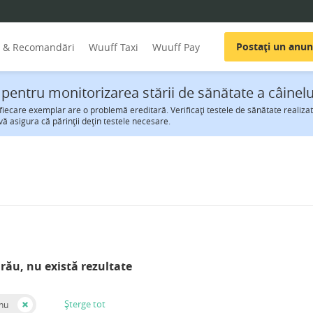
Postați un anun
i & Recomandări
Wuuff Taxi
Wuuff Pay
 pentru monitorizarea stării de sănătate a câinelu
iecare exemplar are o problemă ereditară. Verificaţi testele de sănătate realizate
vă asigura că părinţii deţin testele necesare.
rău, nu există rezultate
Șterge tot
Inu