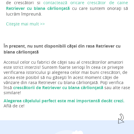
de crescători si
contactează oricare crescător de caine
Retriever cu blana cârlionțată
cu care suntem onorați să
lucrăm împreună.
Citește mai mult >>
În prezent, nu sunt disponibili căței din rasa Retriever cu
blana cârlionțată
Accesul celor cu fabrici de căței sau al crescătorilor amatori
este strict interzis! Suntem foarte serioși în ceea ce privește
verificarea istoricului și alegerea celor mai buni crescători, de
accea este posibil să nu găsești în acest moment căței de
vânzare din rasa Retriever cu blana cârlionțată. Poți verifica
însă
crescătorii de Retriever cu blana cârlionțată
sau alte rase
similare!
Alegerea cățelului perfect este mai importantă decât crezi.
Află de ce!