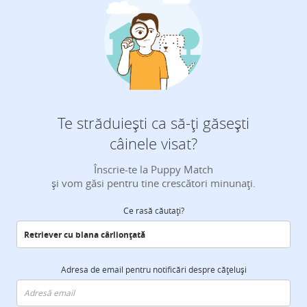
Te străduiești ca să-ți găsești
câinele visat?
Înscrie-te la Puppy Match
și vom găsi pentru tine crescători minunați.
Ce rasă căutați?
Adresa de email pentru notificări despre cățeluși