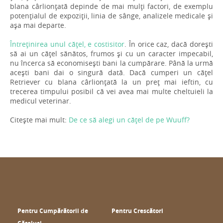
blana cârlionțată depinde de mai mulți factori, de exemplu
potențialul de expoziții, linia de sânge, analizele medicale și
așa mai departe.
Întreținirea unul cățel, e costisitor
. În orice caz, dacă dorești
să ai un cățel sănătos, frumos și cu un caracter impecabil,
nu încerca să economisești bani la cumpărare. Până la urmă
acești bani dai o singură dată. Dacă cumperi un cățel
Retriever cu blana cârlionțată la un preț mai ieftin, cu
trecerea timpului posibil că vei avea mai multe cheltuieli la
medicul veterinar.
Citește mai mult:
De ce să alegi un cățel de pe Wuuff?
Pentru Cumpărătorii de
Pentru Crescători