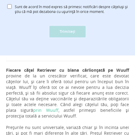
Sunt de acord în mod expres să primesc notificări despre cățeluși și
știu că mă pot dezabona cu ușurință în orice moment.
Trimiteți
Fiecare cățel Retriever cu blana cârlionțată pe Wuuff
provine de la un crescător verificat, care este devotat
cățeilor lui, și care îi oferă totul pentru un început bun în
viață. Wuuff îți oferă tot ce ai nevoie pentru a lua decizia
perfectă, și să fii absolut sigur că fiecare anunț este corect.
Cățelul tău va deține vaccinările și deparazitările obligatorii
și toate actele necesare. Când alegi cățelul tău, poți face
plata sigură
prin Wuuff
, astfel primești beneficiile și
protecția totală a serviciului Wuuff.
Prețurile nu sunt universale, variază chiar și în incinta unei
țări, și pot fi mari diferențe în alte țări. Prețul Retriever cu