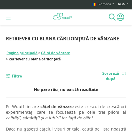
Română
RON
RETRIEVER CU BLANA CÂRLIONȚATĂ DE VÂNZARE
Pagina principală
Câini de vânzare
Retriever cu blana cârlionțată
Sortează
Filtre
după
Ne pare rău, nu există rezultate
Pe Wuuff fiecare
cățel de vânzare
este crescut de crescători
experimentați care se focusează pe cele trei piloni al
calității, sănătății și a iubirii lor față de câini.
Dacă nu găsești cățelul visurilor tale, caută pe lista noastră