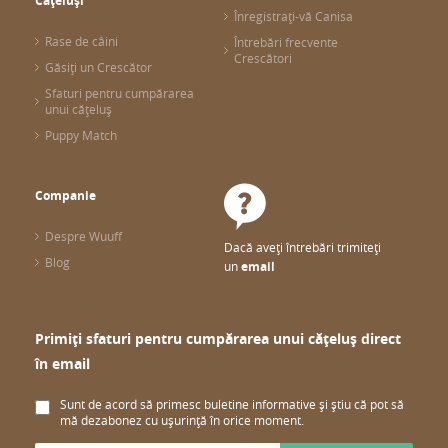
Cățeluși
Înregistrați-vă Canisa
Rase de câini
Întrebări frecvente
Crescători
Găsiți un Crescător
Sfaturi pentru cumpărarea
unui cățeluș
Puppy Match
Companie
Despre Wuuff
Dacă aveți întrebări trimiteți
Blog
un
email
Primiți sfaturi pentru cumpărarea unui cățeluș direct
în email
Sunt de acord să primesc buletine informative și știu că pot să
mă dezabonez cu ușurință în orice moment.