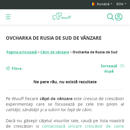
Română
RON
OVCHARKA DE RUSIA DE SUD DE VÂNZARE
Pagina principală
Câini de vânzare
Ovcharka de Rusia de Sud
Sortează
Filtre
după
Ne pare rău, nu există rezultate
Pe Wuuff fiecare
cățel de vânzare
este crescut de crescători
experimentați care se focusează pe cele trei piloni al
calității, sănătății și a iubirii lor față de câini.
Dacă nu găsești cățelul visurilor tale, caută pe lista noastră
de crescători si
contactează oricare crescător de caine