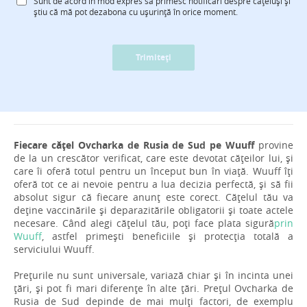
Sunt de acord în mod expres să primesc notificări despre cățeluși și
știu că mă pot dezabona cu ușurință în orice moment.
Trimiteți
Fiecare cățel Ovcharka de Rusia de Sud pe Wuuff
provine
de la un crescător verificat, care este devotat cățeilor lui, și
care îi oferă totul pentru un început bun în viață. Wuuff îți
oferă tot ce ai nevoie pentru a lua decizia perfectă, și să fii
absolut sigur că fiecare anunț este corect. Cățelul tău va
deține vaccinările și deparazitările obligatorii și toate actele
necesare. Când alegi cățelul tău, poți face plata sigură
prin
Wuuff
, astfel primești beneficiile și protecția totală a
serviciului Wuuff.
Prețurile nu sunt universale, variază chiar și în incinta unei
țări, și pot fi mari diferențe în alte țări. Prețul Ovcharka de
Rusia de Sud depinde de mai mulți factori, de exemplu