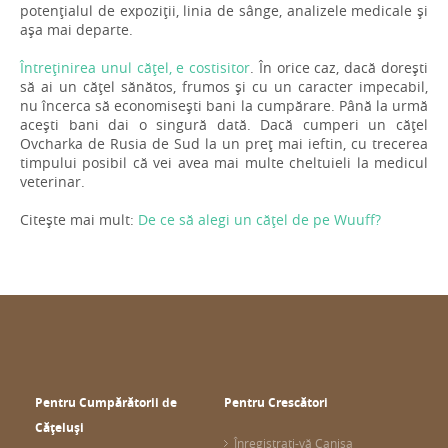
potențialul de expoziții, linia de sânge, analizele medicale și
așa mai departe.
Întreținirea unul cățel, e costisitor
. În orice caz, dacă dorești
să ai un cățel sănătos, frumos și cu un caracter impecabil,
nu încerca să economisești bani la cumpărare. Până la urmă
acești bani dai o singură dată. Dacă cumperi un cățel
Ovcharka de Rusia de Sud la un preț mai ieftin, cu trecerea
timpului posibil că vei avea mai multe cheltuieli la medicul
veterinar.
Citește mai mult:
De ce să alegi un cățel de pe Wuuff?
Pentru Cumpărătorii de
Pentru Crescători
Cățeluși
Înregistrați-vă Canisa