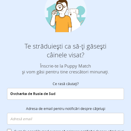
Te străduiești ca să-ți găsești
câinele visat?
Înscrie-te la Puppy Match
și vom găsi pentru tine crescători minunați.
Ce rasă căutați?
Adresa de email pentru notificări despre cățeluși