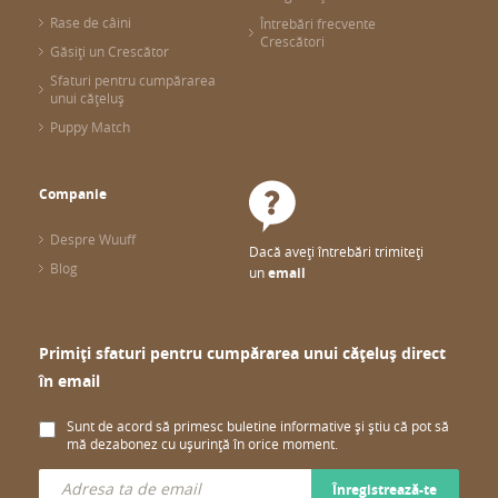
Rase de câini
Întrebări frecvente
Crescători
Găsiți un Crescător
Sfaturi pentru cumpărarea
unui cățeluș
Puppy Match
Companie
Despre Wuuff
Dacă aveți întrebări trimiteți
Blog
un
email
Primiți sfaturi pentru cumpărarea unui cățeluș direct
în email
Sunt de acord să primesc buletine informative și știu că pot să
mă dezabonez cu ușurință în orice moment.
Înregistrează-te