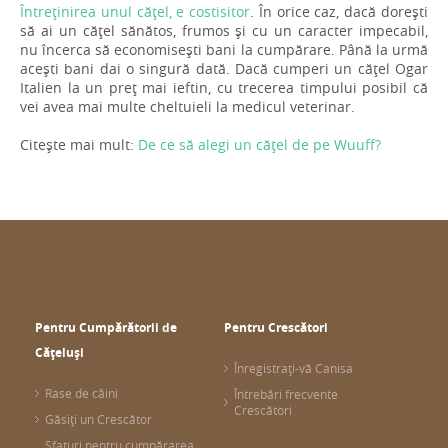
Întreținirea unul cățel, e costisitor
. În orice caz, dacă dorești
să ai un cățel sănătos, frumos și cu un caracter impecabil,
nu încerca să economisești bani la cumpărare. Până la urmă
acești bani dai o singură dată. Dacă cumperi un cățel Ogar
Italien la un preț mai ieftin, cu trecerea timpului posibil că
vei avea mai multe cheltuieli la medicul veterinar.
Citește mai mult:
De ce să alegi un cățel de pe Wuuff?
Pentru Cumpărătorii de
Pentru Crescători
Cățeluși
Înregistrați-vă Canisa
Rase de câini
Întrebări frecvente
Crescători
Găsiți un Crescător
Sfaturi pentru cumpărarea