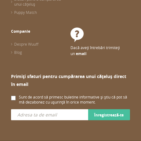
unui cățeluș
Puppy Match
Companie
Despre Wuuff
Dacă aveți întrebări trimiteți
Blog
un
email
Primiți sfaturi pentru cumpărarea unui cățeluș direct
în email
Sunt de acord să primesc buletine informative și știu că pot să
mă dezabonez cu ușurință în orice moment.
Înregistrează-te