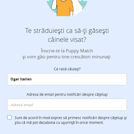
Te străduiești ca să-ți găsești
câinele visat?
Înscrie-te la Puppy Match
și vom găsi pentru tine crescători minunați.
Ce rasă căutați?
Adresa de email pentru notificări despre cățeluși
Sunt de acord în mod expres să primesc notificări despre cățeluși și
știu că mă pot dezabona cu ușurință în orice moment.