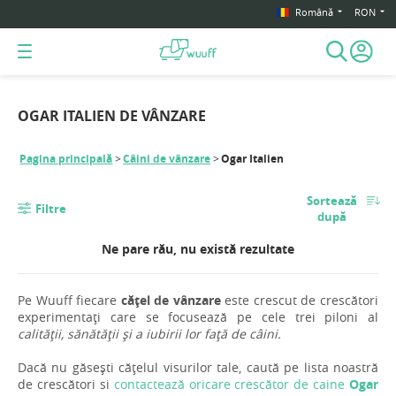
Română
RON
OGAR ITALIEN DE VÂNZARE
Pagina principală
Câini de vânzare
Ogar Italien
Sortează
Filtre
după
Ne pare rău, nu există rezultate
Pe Wuuff fiecare
cățel de vânzare
este crescut de crescători
experimentați care se focusează pe cele trei piloni al
calității, sănătății și a iubirii lor față de câini.
Dacă nu găsești cățelul visurilor tale, caută pe lista noastră
de crescători si
contactează oricare crescător de caine
Ogar