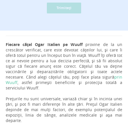
Trimiteți
Fiecare cățel Ogar Italien pe Wuuff
provine de la un
crescător verificat, care este devotat cățeilor lui, și care îi
oferă totul pentru un început bun în viață. Wuuff îți oferă tot
ce ai nevoie pentru a lua decizia perfectă, și să fii absolut
sigur că fiecare anunț este corect. Cățelul tău va deține
vaccinările și deparazitările obligatorii și toate actele
necesare. Când alegi cățelul tău, poți face plata sigură
prin
Wuuff
, astfel primești beneficiile și protecția totală a
serviciului Wuuff.
Prețurile nu sunt universale, variază chiar și în incinta unei
țări, și pot fi mari diferențe în alte țări. Prețul Ogar Italien
depinde de mai mulți factori, de exemplu potențialul de
expoziții, linia de sânge, analizele medicale și așa mai
departe.