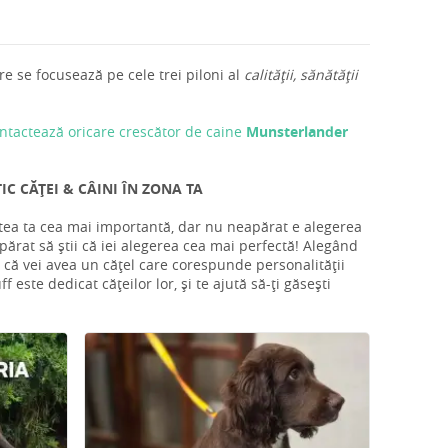
e se focusează pe cele trei piloni al
calității, sănătății
ntactează oricare crescător de caine
Munsterlander
C CĂȚEI & CÂINI ÎN ZONA TA
atea ta cea mai importantă, dar nu neapărat e alegerea
părat să știi că iei alegerea cea mai perfectă! Alegând
ă că vei avea un cățel care corespunde personalității
 este dedicat cățeilor lor, și te ajută să-ți găsești