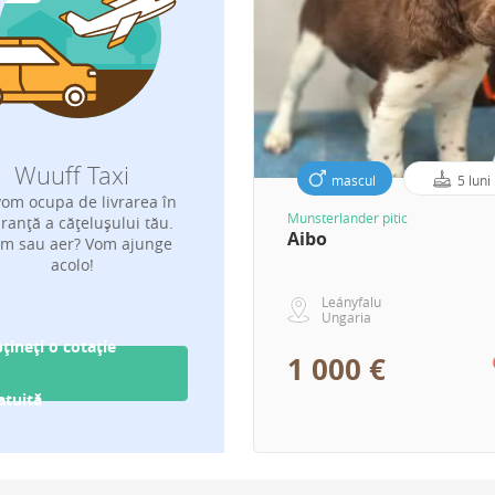
Wuuff Taxi
mascul
5 luni
om ocupa de livrarea în
Munsterlander pitic
ranță a cățelușului tău.
Aibo
m sau aer? Vom ajunge
acolo!
Leányfalu
Ungaria
țineți o cotație
1 000 €
atuită