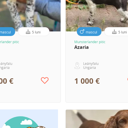
mascul
5 luni
mascul
5 luni
lander pitic
Munsterlander pitic
Azaria
eányfalu
Leányfalu
ngaria
Ungaria
00 €
1 000 €