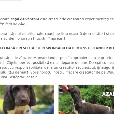
iecare
cățel de vânzare
este crescut de crescători experimentați car
 lor față de câini.
ești cățelul visurilor tale, caută pe lista noastră de crescători si
co
re suntem onorați să lucrăm împreună.
I O RASĂ CRESCUTĂ CU RESPONSABILITATE MUNSTERLANDER PITI
ui cățel de vânzare Munsterlander pitic în apropierea ta, e priorit
ă. Cățelul perfect posibil că e mai departe de tine. Dorești cu nea
escut cu responsabilitate, de la un crescător recunoscut, îți asigur
tilului tău de viață. Spre norocul nostru, fiecare crescător de pe Wuuff
RIVIT așteptărilor tale.