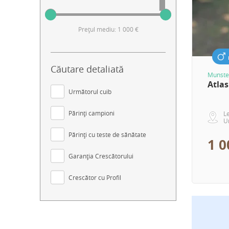
Prețul mediu: 1 000 €
Căutare detaliată
Munster
Atlas
Următorul cuib
Părinți campioni
L
U
Părinți cu teste de sănătate
1 0
Garanția Crescătorului
Crescător cu Profil