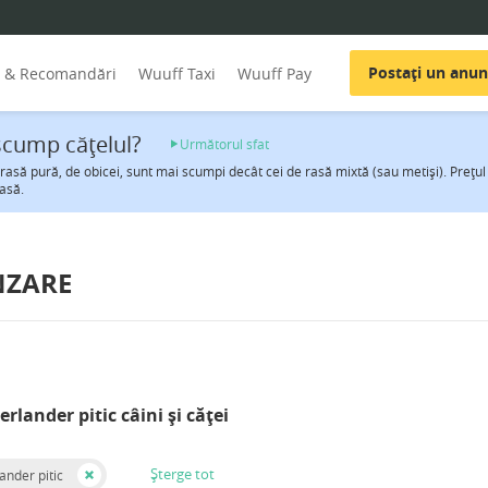
Postați un anun
i & Recomandări
Wuuff Taxi
Wuuff Pay
scump căţelul?
Următorul sfat
 rasă pură, de obicei, sunt mai scumpi decât cei de rasă mixtă (sau metiși). Preţul 
asă.
NZARE
rlander pitic câini și căței
Șterge tot
ander pitic