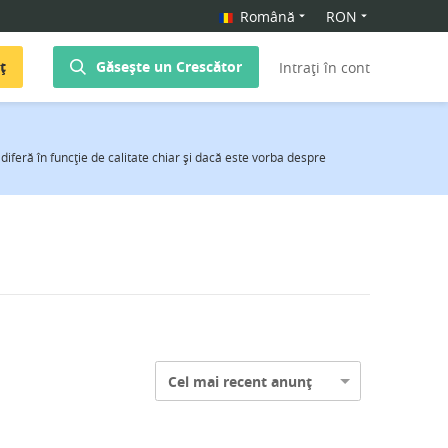
Română
RON
ț
Găsește un Crescător
Intrați în cont
diferă în funcţie de calitate chiar şi dacă este vorba despre
Cel mai recent anunț