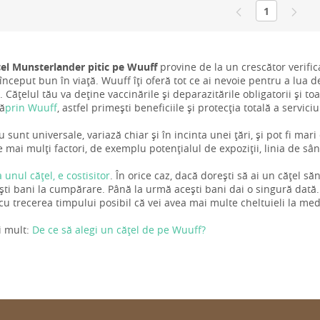
1
țel Munsterlander pitic pe Wuuff
provine de la un crescător verificat
nceput bun în viață. Wuuff îți oferă tot ce ai nevoie pentru a lua dec
. Cățelul tău va deține vaccinările și deparazitările obligatorii și to
ră
prin Wuuff
, astfel primești beneficiile și protecția totală a servici
u sunt universale, variază chiar și în incinta unei țări, și pot fi mari
mai mulți factori, de exemplu potențialul de expoziții, linia de sâ
a unul cățel, e costisitor
. În orice caz, dacă dorești să ai un cățel s
ti bani la cumpărare. Până la urmă acești bani dai o singură dată.
 cu trecerea timpului posibil că vei avea mai multe cheltuieli la med
i mult:
De ce să alegi un cățel de pe Wuuff?