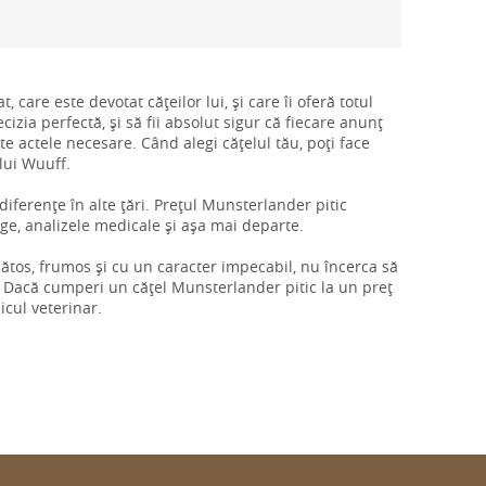
, care este devotat cățeilor lui, și care îi oferă totul
izia perfectă, și să fii absolut sigur că fiecare anunț
ate actele necesare. Când alegi cățelul tău, poți face
ului Wuuff.
 diferențe în alte țări. Prețul Munsterlander pitic
nge, analizele medicale și așa mai departe.
ănătos, frumos și cu un caracter impecabil, nu încerca să
 Dacă cumperi un cățel Munsterlander pitic la un preț
icul veterinar.