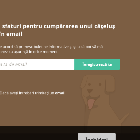
i sfaturi pentru cumpărarea unui cățeluș
 în email
e acord să primesc buletine informative și știu că pot să mă
nez cu ușurință în orice moment.
Înregistrează-te
Dacă aveți întrebări trimiteți un
email
Închideți