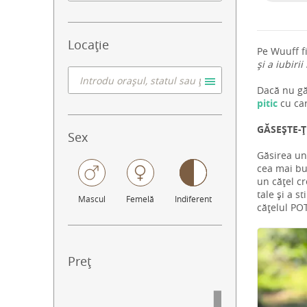
Locație
Pe Wuuff f
și a iubirii
Dacă nu găs
pitic
cu ca
GĂSEȘTE-Ț
Sex
Găsirea un
cea mai bun
un cățel cr
tale și a s
Mascul
Femelă
Indiferent
cățelul POT
Preț