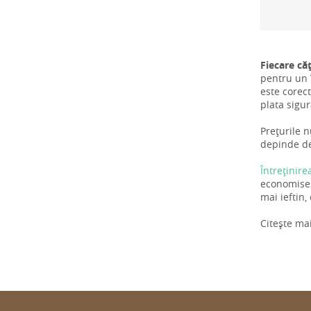
Fiecare că
pentru un î
este corect
plata sigu
Prețurile n
depinde de 
Întreținire
economiseș
mai ieftin,
Citește ma