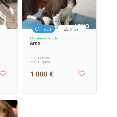
mascul
5 luni
Munsterlander pitic
Arno
Leányfalu
Ungaria
1 000 €