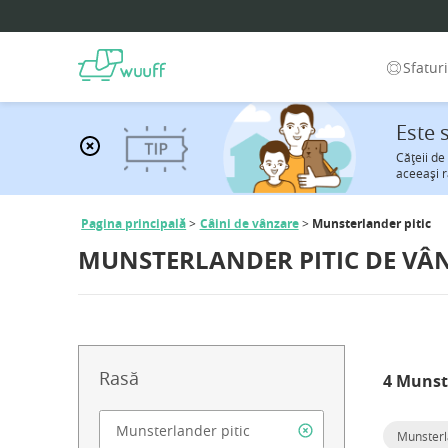
Sfatur
Este 
Căţeii de
aceeaşi r
Pagina principală
Câini de vânzare
Munsterlander pitic
MUNSTERLANDER PITIC DE VÂ
Rasă
4 Munste
Munsterl