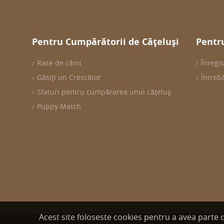
Pentru Cumpărătorii de Cățeluși
Pentru
Rase de câini
Înregis
Găsiți un Crescător
Întreb
Sfaturi pentru cumpărarea unui cățeluș
Puppy Match
Acest site foloseste cookies pentru a avea parte