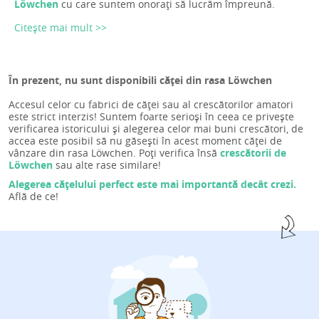
Löwchen
cu care suntem onorați să lucrăm împreună.
Citește mai mult >>
În prezent, nu sunt disponibili căței din rasa Löwchen
Accesul celor cu fabrici de căței sau al crescătorilor amatori
este strict interzis! Suntem foarte serioși în ceea ce privește
verificarea istoricului și alegerea celor mai buni crescători, de
accea este posibil să nu găsești în acest moment căței de
vânzare din rasa Löwchen. Poți verifica însă
crescătorii de
Löwchen
sau alte rase similare!
Alegerea cățelului perfect este mai importantă decât crezi.
Află de ce!