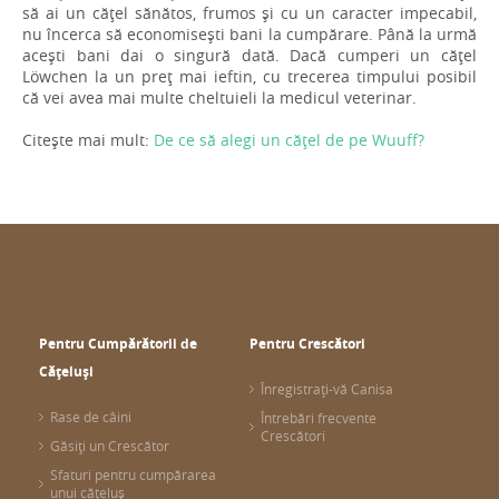
să ai un cățel sănătos, frumos și cu un caracter impecabil,
nu încerca să economisești bani la cumpărare. Până la urmă
acești bani dai o singură dată. Dacă cumperi un cățel
Löwchen la un preț mai ieftin, cu trecerea timpului posibil
că vei avea mai multe cheltuieli la medicul veterinar.
Citește mai mult:
De ce să alegi un cățel de pe Wuuff?
Pentru Cumpărătorii de
Pentru Crescători
Cățeluși
Înregistrați-vă Canisa
Rase de câini
Întrebări frecvente
Crescători
Găsiți un Crescător
Sfaturi pentru cumpărarea
unui cățeluș