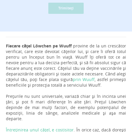
Trimiteți
Fiecare cățel Löwchen pe Wuuff
provine de la un crescător
verificat, care este devotat cățeilor lui, și care îi oferă totul
pentru un început bun în viață. Wuuff îți oferă tot ce ai
nevoie pentru a lua decizia perfectă, și să fii absolut sigur că
fiecare anunț este corect. Cățelul tău va deține vaccinările și
deparazitările obligatorii și toate actele necesare. Când alegi
cățelul tău, poți face plata sigură
prin Wuuff
, astfel primești
beneficiile și protecția totală a serviciului Wuuff.
Prețurile nu sunt universale, variază chiar și în incinta unei
țări, și pot fi mari diferențe în alte țări. Prețul Löwchen
depinde de mai mulți factori, de exemplu potențialul de
expoziții, linia de sânge, analizele medicale și așa mai
departe.
Întreținirea unul cățel, e costisitor
. În orice caz, dacă dorești