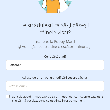
Te străduiești ca să-ți găsești
câinele visat?
Înscrie-te la Puppy Match
și vom găsi pentru tine crescători minunați.
Ce rasă căutați?
Adresa de email pentru notificări despre cățeluși
Sunt de acord în mod expres să primesc notificări despre cățeluși și
știu că mă pot dezabona cu ușurință în orice moment.