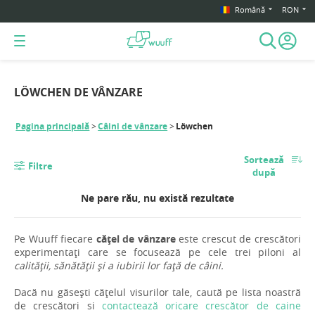
Română
RON
LÖWCHEN DE VÂNZARE
Pagina principală
Câini de vânzare
Löwchen
Sortează
Filtre
după
Ne pare rău, nu există rezultate
Pe Wuuff fiecare
cățel de vânzare
este crescut de crescători
experimentați care se focusează pe cele trei piloni al
calității, sănătății și a iubirii lor față de câini.
Dacă nu găsești cățelul visurilor tale, caută pe lista noastră
de crescători si
contactează oricare crescător de caine