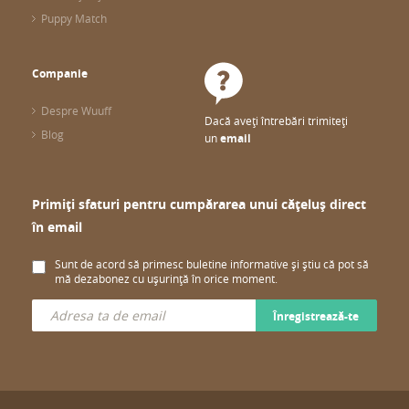
Puppy Match
Companie
Despre Wuuff
Dacă aveți întrebări trimiteți
Blog
un
email
Primiți sfaturi pentru cumpărarea unui cățeluș direct
în email
Sunt de acord să primesc buletine informative și știu că pot să
mă dezabonez cu ușurință în orice moment.
Înregistrează-te