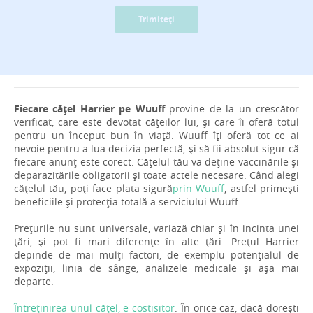
Trimiteți
Fiecare cățel Harrier pe Wuuff
provine de la un crescător
verificat, care este devotat cățeilor lui, și care îi oferă totul
pentru un început bun în viață. Wuuff îți oferă tot ce ai
nevoie pentru a lua decizia perfectă, și să fii absolut sigur că
fiecare anunț este corect. Cățelul tău va deține vaccinările și
deparazitările obligatorii și toate actele necesare. Când alegi
cățelul tău, poți face plata sigură
prin Wuuff
, astfel primești
beneficiile și protecția totală a serviciului Wuuff.
Prețurile nu sunt universale, variază chiar și în incinta unei
țări, și pot fi mari diferențe în alte țări. Prețul Harrier
depinde de mai mulți factori, de exemplu potențialul de
expoziții, linia de sânge, analizele medicale și așa mai
departe.
Întreținirea unul cățel, e costisitor
. În orice caz, dacă dorești