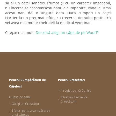
să ai un cățel sănătos, frumos și cu un caracter impecabil,
nu încerca să economisești bani la cumpărare. Până la urmă
acești bani dai o singură dată. Dacă cumperi un cățel
Harrier la un preț mai ieftin, cu trecerea timpului posibil că
vei avea mai multe cheltuieli la medicul veterinar.
Citește mai mult:
De ce să alegi un cățel de pe Wuuff?
Pentru Cumpărătorii de
Pentru Crescători
Cățeluși
Înregistrați-vă Canisa
Rase de câini
Întrebări frecvente
Crescători
Găsiți un Crescător
Sfaturi pentru cumpărarea
unui cățeluș