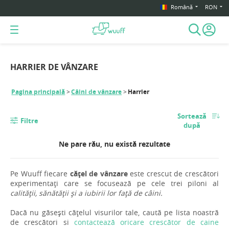
Română
RON
HARRIER DE VÂNZARE
Pagina principală
Câini de vânzare
Harrier
Sortează
Filtre
după
Ne pare rău, nu există rezultate
Pe Wuuff fiecare
cățel de vânzare
este crescut de crescători
experimentați care se focusează pe cele trei piloni al
calității, sănătății și a iubirii lor față de câini.
Dacă nu găsești cățelul visurilor tale, caută pe lista noastră
de crescători si
contactează oricare crescător de caine