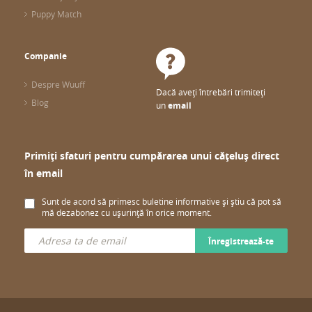
Puppy Match
Companie
Despre Wuuff
Dacă aveți întrebări trimiteți
Blog
un
email
Primiți sfaturi pentru cumpărarea unui cățeluș direct
în email
Sunt de acord să primesc buletine informative și știu că pot să
mă dezabonez cu ușurință în orice moment.
Înregistrează-te