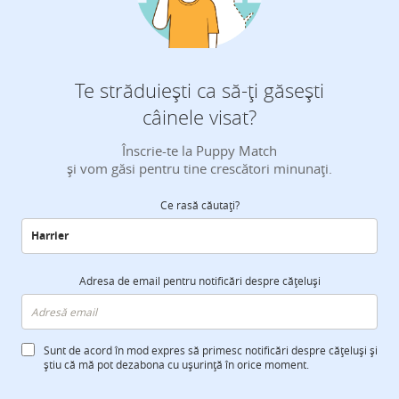
Te străduiești ca să-ți găsești
câinele visat?
Înscrie-te la Puppy Match
și vom găsi pentru tine crescători minunați.
Ce rasă căutați?
Adresa de email pentru notificări despre cățeluși
Sunt de acord în mod expres să primesc notificări despre cățeluși și
știu că mă pot dezabona cu ușurință în orice moment.