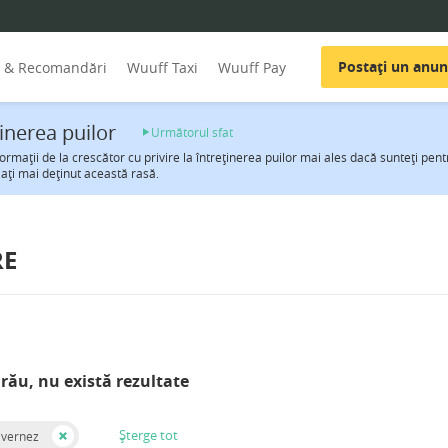
Postați un anun
i & Recomandări
Wuuff Taxi
Wuuff Pay
ţinerea puilor
Următorul sfat
formaţii de la crescător cu privire la întreţinerea puilor mai ales dacă sunteţi pe
 aţi mai deţinut această rasă.
RE
rău, nu există rezultate
Șterge tot
ivernez