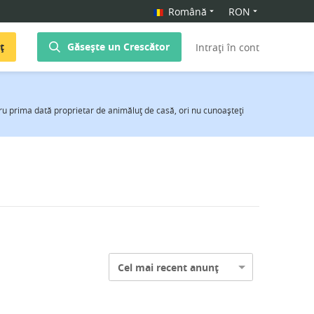
Română
RON
ț
Găsește un Crescător
Intrați în cont
ntru prima dată proprietar de animăluţ de casă, ori nu cunoaşteţi
Cel mai recent anunț