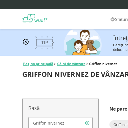
Sfatur
Între
Cereţi in
deloc, nu
Pagina principală
Câini de vânzare
Griffon nivernez
GRIFFON NIVERNEZ DE VÂNZA
Rasă
Ne pare 
Griffon n