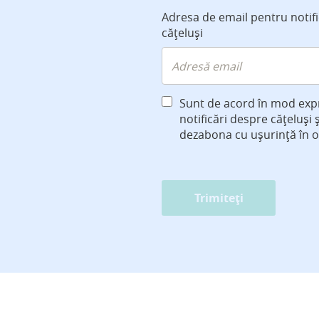
Adresa de email pentru notif
cățeluși
Sunt de acord în mod exp
notificări despre cățeluși 
dezabona cu ușurință în 
Trimiteți