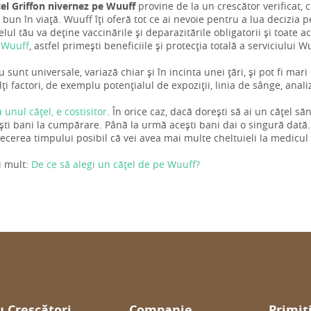
țel Griffon nivernez pe Wuuff
provine de la un crescător verificat, ca
bun în viață. Wuuff îți oferă tot ce ai nevoie pentru a lua decizia pe
elul tău va deține vaccinările și deparazitările obligatorii și toate a
 Wuuff
, astfel primești beneficiile și protecția totală a serviciului W
u sunt universale, variază chiar și în incinta unei țări, și pot fi mar
i factori, de exemplu potențialul de expoziții, linia de sânge, anal
a unul cățel, e costisitor
. În orice caz, dacă dorești să ai un cățel s
ti bani la cumpărare. Până la urmă acești bani dai o singură dată.
trecerea timpului posibil că vei avea mai multe cheltuieli la medicul
i mult:
De ce să alegi un cățel de pe Wuuff?
 Crescători
Companie
Primiț