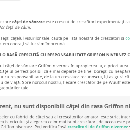
iecare
cățel de vânzare
este crescut de crescători experimentați car
 lor față de câini.
ești cățelul visurilor tale, caută pe lista noastră de crescători si
co
ntem onorați să lucrăm împreună.
I O RASĂ CRESCUTĂ CU RESPONSABILITATE GRIFFON NIVERNEZ C
ui cățel de vânzare Griffon nivernez în apropierea ta, e prioritate
ățelul perfect posibil că e mai departe de tine. Dorești cu neapăra
ut cu responsabilitate, de la un crescător recunoscut, îți asigură că
tău de viață. Spre norocul nostru, fiecare crescător de pe Wuuff este d
teptărilor tale.
zent, nu sunt disponibili căței din rasa Griffon 
celor cu fabrici de căței sau al crescătorilor amatori este strict inte
rea istoricului și alegerea celor mai buni crescători, de accea este 
 Griffon nivernez. Poți verifica însă
crescătorii de Griffon nivernez
s