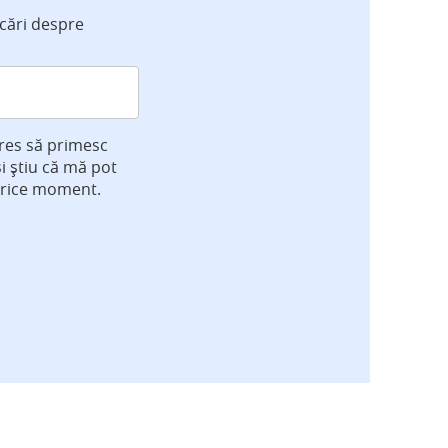
icări despre
res să primesc
și știu că mă pot
orice moment.