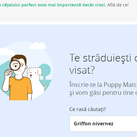
 cățelului perfect este mai importantă decât crezi.
Află de ce!
Te străduiești 
visat?
Înscrie-te la Puppy Mat
și vom găsi pentru tine 
Ce rasă căutați?