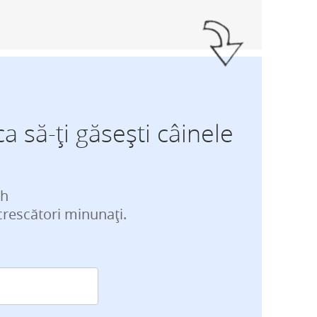
ca să-ți găsești câinele
ch
crescători minunați.