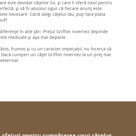
re este devotat cățeilor lui, și care îi oferă totul pentru
rfectă, și să fii absolut sigur că fiecare anunț este
ctele necesare. Când alegi cățelul tău, poți face plata
uuff.
i diferențe în alte țări. Prețul Griffon nivernez depinde
izele medicale și așa mai departe.
ănătos, frumos și cu un caracter impecabil, nu încerca să
 Dacă cumperi un cățel Griffon nivernez la un preț mai
 veterinar.
i sfaturi pentru cumpărarea unui cățeluș