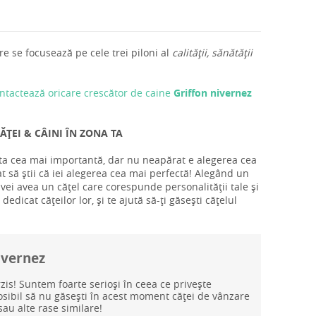
e se focusează pe cele trei piloni al
calității, sănătății
ntactează oricare crescător de caine
Griffon nivernez
ĂȚEI & CÂINI ÎN ZONA TA
a ta cea mai importantă, dar nu neapărat e alegerea cea
t să știi că iei alegerea cea mai perfectă! Alegând un
 vei avea un cățel care corespunde personalității tale și
edicat cățeilor lor, și te ajută să-ți găsești cățelul
nivernez
rzis! Suntem foarte serioși în ceea ce privește
posibil să nu găsești în acest moment căței de vânzare
au alte rase similare!