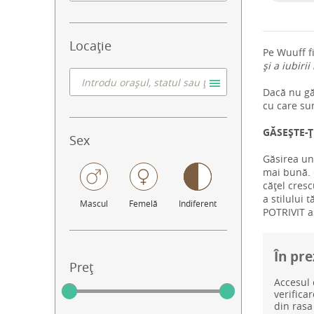
Locație
Pe Wuuff f
și a iubirii
Dacă nu găs
cu care su
GĂSEȘTE-Ț
Sex
Găsirea un
mai bună. C
cățel cresc
a stilului 
Mascul
Femelă
Indiferent
POTRIVIT aș
În pre
Preț
Accesul 
verifica
din rasa