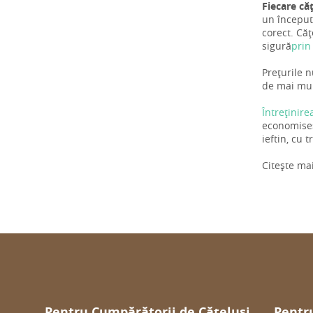
Fiecare că
un început 
corect. Căț
sigură
prin
Prețurile n
de mai mulț
Întreținire
economiseș
ieftin, cu 
Citește ma
Pentru Cumpărătorii de Cățeluși
Pentru