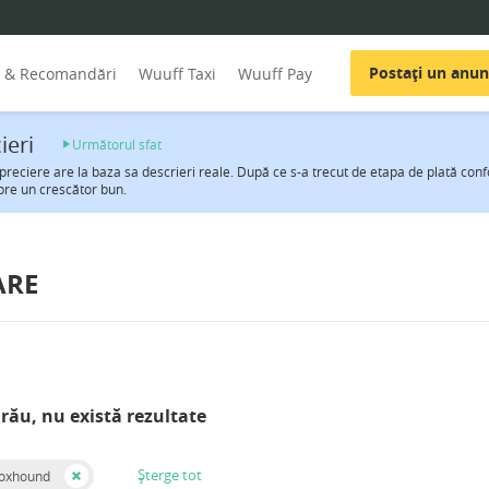
Postați un anun
i & Recomandări
Wuuff Taxi
Wuuff Pay
ieri
Următorul sfat
preciere are la baza sa descrieri reale. După ce s-a trecut de etapa de plată co
pre un crescător bun.
ARE
rău, nu există rezultate
Șterge tot
Foxhound