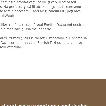
care este devotat cățeilor lui, și care îi oferă totul
izia perfectă, și să fii absolut sigur că fiecare anunț
ate actele necesare. Când alegi cățelul tău, poți face
ului Wuuff.
ri diferențe în alte țări. Prețul English Foxhound depinde
izele medicale și așa mai departe.
ănătos, frumos și cu un caracter impecabil, nu încerca să
. Dacă cumperi un cățel English Foxhound la un preț
icul veterinar.
i sfaturi pentru cumpărarea unui cățeluș