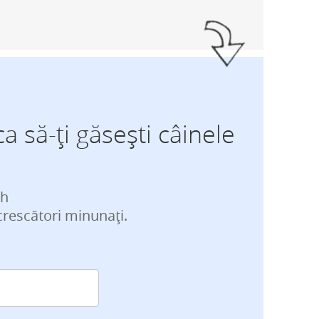
ca să-ți găsești câinele
ch
crescători minunați.