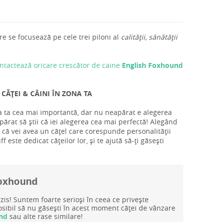
e se focusează pe cele trei piloni al
calității, sănătății
ntactează oricare crescător de caine
English Foxhound
CĂȚEI & CÂINI ÎN ZONA TA
ea ta cea mai importantă, dar nu neapărat e alegerea
părat să știi că iei alegerea cea mai perfectă! Alegând
ă că vei avea un cățel care corespunde personalității
 este dedicat cățeilor lor, și te ajută să-ți găsești
 Foxhound
rzis! Suntem foarte serioși în ceea ce privește
posibil să nu găsești în acest moment căței de vânzare
und
sau alte rase similare!