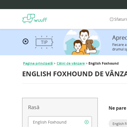
Sfatur
Aprec
Fiecare a
drumul s
Pagina principală
Câini de vânzare
English Foxhound
ENGLISH FOXHOUND DE VÂNZ
Rasă
Ne pare 
English 