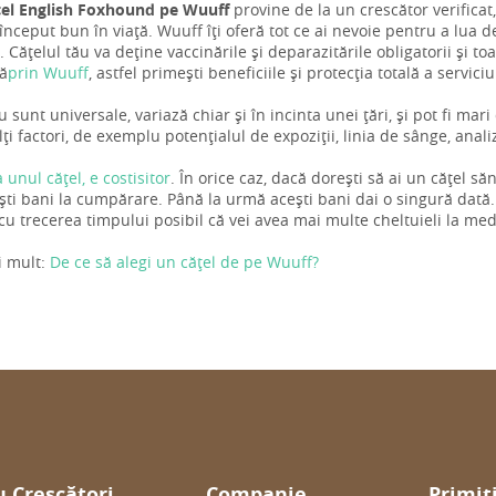
țel English Foxhound pe Wuuff
provine de la un crescător verificat, 
nceput bun în viață. Wuuff îți oferă tot ce ai nevoie pentru a lua dec
. Cățelul tău va deține vaccinările și deparazitările obligatorii și to
ră
prin Wuuff
, astfel primești beneficiile și protecția totală a servici
u sunt universale, variază chiar și în incinta unei țări, și pot fi ma
i factori, de exemplu potențialul de expoziții, linia de sânge, anal
a unul cățel, e costisitor
. În orice caz, dacă dorești să ai un cățel s
ti bani la cumpărare. Până la urmă acești bani dai o singură dată
 cu trecerea timpului posibil că vei avea mai multe cheltuieli la med
i mult:
De ce să alegi un cățel de pe Wuuff?
 Crescători
Companie
Primiț