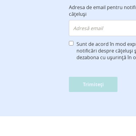
Adresa de email pentru notif
cățeluși
Sunt de acord în mod exp
notificări despre cățeluși 
dezabona cu ușurință în 
Trimiteți