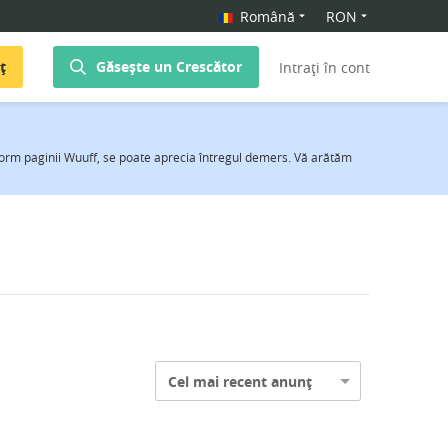
Română
RON
ț
Găsește un Crescător
Intrați în cont
nform paginii Wuuff, se poate aprecia întregul demers. Vă arătăm
Cel mai recent anunț