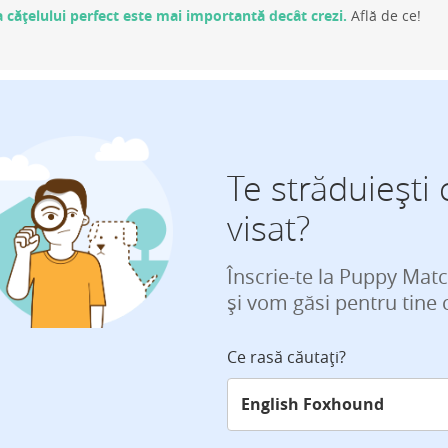
 cățelului perfect este mai importantă decât crezi.
Află de ce!
Te străduiești 
visat?
Înscrie-te la Puppy Mat
și vom găsi pentru tine 
Ce rasă căutați?