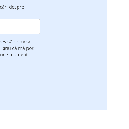
icări despre
res să primesc
și știu că mă pot
orice moment.