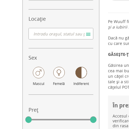
Locație
Pe Wuuff f
și a iubirii
Dacă nu găs
cu care su
GĂSEȘTE-Ț
Sex
Găsirea un
cea mai bun
un cățel cr
tale și a s
Mascul
Femelă
Indiferent
cățelul POT
În pre
Preț
Accesul 
verifica
din rasa