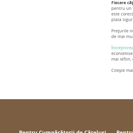
Fiecare că
pentru un î
este corect
plata sigu
Prețurile n
de mai mulț
Întreținire
economiseș
mai ieftin,
Citește ma
Pentru Cumpărătorii de Cățeluși
Pentru