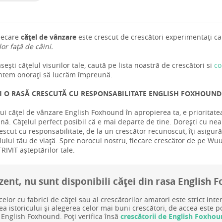
iecare
cățel de vânzare
este crescut de crescători experimentați car
 lor față de câini.
ești cățelul visurilor tale, caută pe lista noastră de crescători si
co
ntem onorați să lucrăm împreună.
I O RASĂ CRESCUTĂ CU RESPONSABILITATE ENGLISH FOXHOUND 
ui cățel de vânzare English Foxhound în apropierea ta, e prioritat
ă. Cățelul perfect posibil că e mai departe de tine. Dorești cu nea
escut cu responsabilitate, de la un crescător recunoscut, îți asigur
tilului tău de viață. Spre norocul nostru, fiecare crescător de pe Wuuff
RIVIT așteptărilor tale.
zent, nu sunt disponibili căței din rasa English
celor cu fabrici de căței sau al crescătorilor amatori este strict inte
rea istoricului și alegerea celor mai buni crescători, de accea este 
 English Foxhound. Poți verifica însă
crescătorii de English Foxho