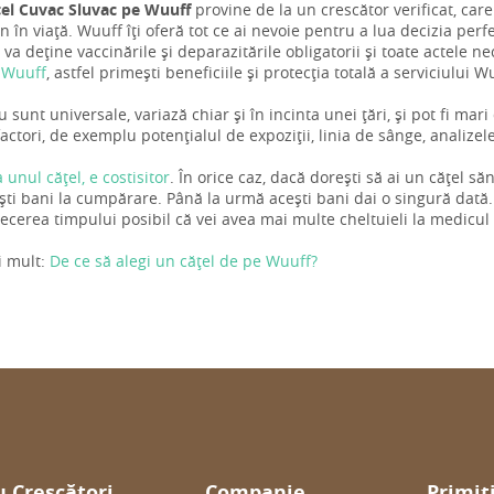
țel Cuvac Sluvac pe Wuuff
provine de la un crescător verificat, care 
 în viață. Wuuff îți oferă tot ce ai nevoie pentru a lua decizia perfec
 va deține vaccinările și deparazitările obligatorii și toate actele ne
 Wuuff
, astfel primești beneficiile și protecția totală a serviciului W
u sunt universale, variază chiar și în incinta unei țări, și pot fi mar
actori, de exemplu potențialul de expoziții, linia de sânge, analize
a unul cățel, e costisitor
. În orice caz, dacă dorești să ai un cățel s
ti bani la cumpărare. Până la urmă acești bani dai o singură dată
trecerea timpului posibil că vei avea mai multe cheltuieli la medicul
i mult:
De ce să alegi un cățel de pe Wuuff?
 Crescători
Companie
Primiț