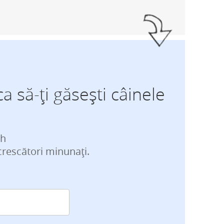
ca să-ți găsești câinele
ch
crescători minunați.