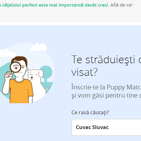
 cățelului perfect este mai importantă decât crezi.
Află de ce!
Te străduiești 
visat?
Înscrie-te la Puppy Mat
și vom găsi pentru tine 
Ce rasă căutați?