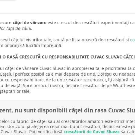
iecare
cățel de vânzare
este crescut de crescători experimentați car
 lor față de câini.
ești cățelul visurilor tale, caută pe lista noastră de crescători si
co
m onorați să lucrăm împreună.
I O RASĂ CRESCUTĂ CU RESPONSABILITATE CUVAC SLUVAC CĂȚEI
ui cățel de vânzare Cuvac Sluvac în apropierea ta, e prioritatea ta
ățelul perfect posibil că e mai departe de tine. Dorești cu neapăra
ut cu responsabilitate, de la un crescător recunoscut, îți asigură că
tău de viață. Spre norocul nostru, fiecare crescător de pe Wuuff este d
teptărilor tale.
zent, nu sunt disponibili căței din rasa Cuvac Sl
celor cu fabrici de căței sau al crescătorilor amatori este strict inte
rea istoricului și alegerea celor mai buni crescători, de accea este 
 Cuvac Sluvac. Poți verifica însă
crescătorii de Cuvac Sluvac
sau alt