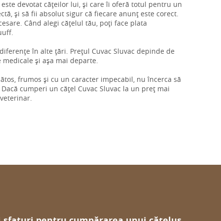
este devotat cățeilor lui, și care îi oferă totul pentru un
tă, și să fii absolut sigur că fiecare anunț este corect.
cesare. Când alegi cățelul tău, poți face plata
uuff.
i diferențe în alte țări. Prețul Cuvac Sluvac depinde de
le medicale și așa mai departe.
ănătos, frumos și cu un caracter impecabil, nu încerca să
. Dacă cumperi un cățel Cuvac Sluvac la un preț mai
 veterinar.
i sfaturi pentru cumpărarea unui cățeluș