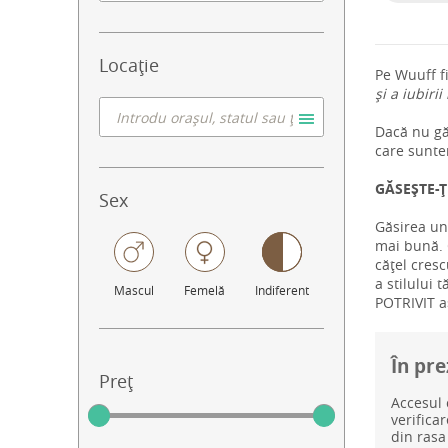
Locație
Pe Wuuff f
și a iubirii
Dacă nu găs
care sunte
GĂSEȘTE-Ț
Sex
Găsirea un
mai bună. C
cățel cresc
a stilului 
Mascul
Femelă
Indiferent
POTRIVIT aș
În pre
Preț
Accesul 
verifica
din rasa