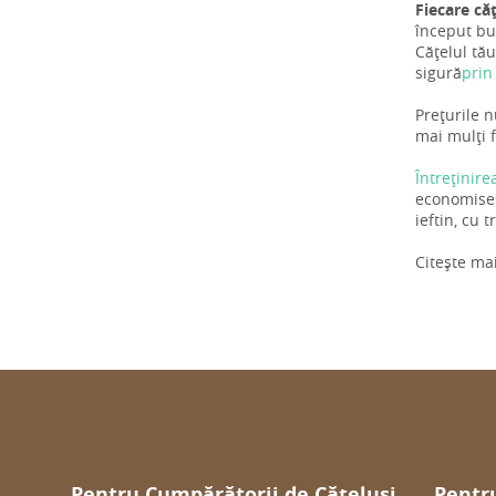
Fiecare că
început bun
Cățelul tău
sigură
prin
Prețurile n
mai mulți f
Întreținire
economiseș
ieftin, cu 
Citește ma
Pentru Cumpărătorii de Cățeluși
Pentru