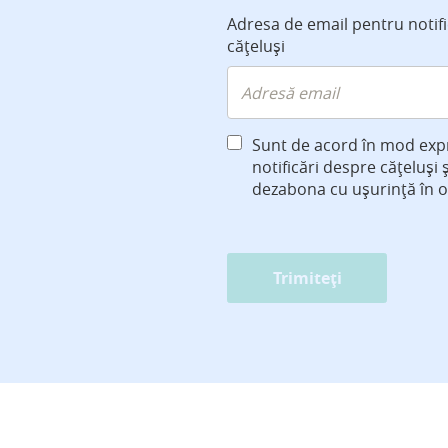
Adresa de email pentru notif
cățeluși
Sunt de acord în mod exp
notificări despre cățeluși 
dezabona cu ușurință în 
Trimiteți