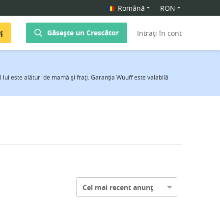
Română
RON
ț
Găsește un Crescător
Intrați în cont
 lui este alături de mamă şi fraţi. Garanţia Wuuff este valabilă
Cel mai recent anunț