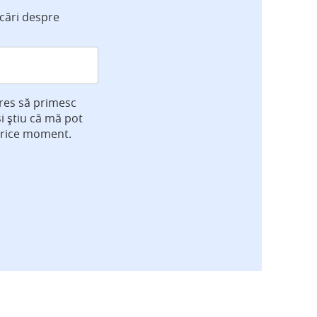
icări despre
res să primesc
și știu că mă pot
orice moment.