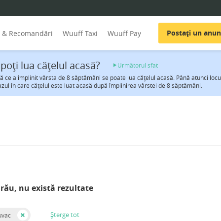
Postați un anun
i & Recomandări
Wuuff Taxi
Wuuff Pay
poţi lua căţelul acasă?
Următorul sfat
 ce a împlinit vârsta de 8 săptămâni se poate lua căţelul acasă. Până atunci locul
azul în care căţelul este luat acasă după împlinirea vârstei de 8 săptămâni.
rău, nu există rezultate
Șterge tot
uvac