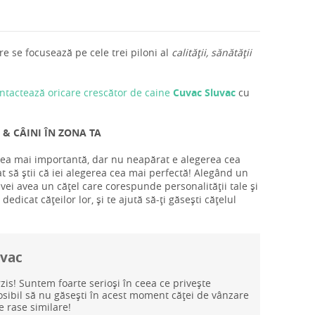
e se focusează pe cele trei piloni al
calității, sănătății
ntactează oricare crescător de caine
Cuvac Sluvac
cu
 & CÂINI ÎN ZONA TA
 cea mai importantă, dar nu neapărat e alegerea cea
t să știi că iei alegerea cea mai perfectă! Alegând un
 vei avea un cățel care corespunde personalității tale și
edicat cățeilor lor, și te ajută să-ți găsești cățelul
uvac
rzis! Suntem foarte serioși în ceea ce privește
posibil să nu găsești în acest moment căței de vânzare
e rase similare!