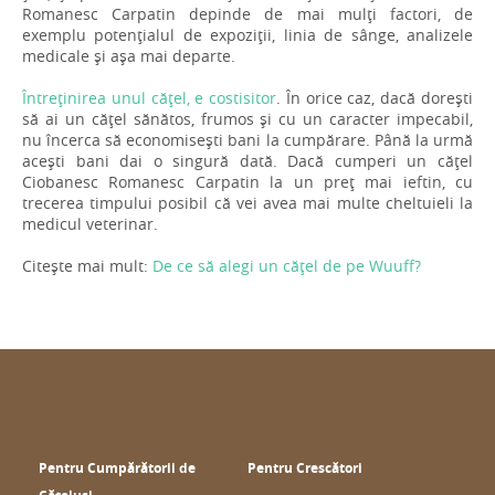
Romanesc Carpatin depinde de mai mulți factori, de
exemplu potențialul de expoziții, linia de sânge, analizele
medicale și așa mai departe.
Întreținirea unul cățel, e costisitor
. În orice caz, dacă dorești
să ai un cățel sănătos, frumos și cu un caracter impecabil,
nu încerca să economisești bani la cumpărare. Până la urmă
acești bani dai o singură dată. Dacă cumperi un cățel
Ciobanesc Romanesc Carpatin la un preț mai ieftin, cu
trecerea timpului posibil că vei avea mai multe cheltuieli la
medicul veterinar.
Citește mai mult:
De ce să alegi un cățel de pe Wuuff?
Pentru Cumpărătorii de
Pentru Crescători