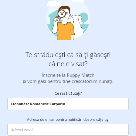
Te străduiești ca să-ți găsești
câinele visat?
Înscrie-te la Puppy Match
și vom găsi pentru tine crescători minunați.
Ce rasă căutați?
Adresa de email pentru notificări despre cățeluși