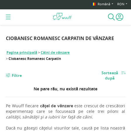
Română
RON
CIOBANESC ROMANESC CARPATIN DE VÂNZARE
Pagina principală
Câini de vânzare
Ciobanesc Romanesc Carpatin
Sortează
Filtre
după
Ne pare rău, nu există rezultate
Pe Wuuff fiecare
cățel de vânzare
este crescut de crescători
experimentați care se focusează pe cele trei piloni al
calității, sănătății și a iubirii lor față de câini.
Dacă nu găsești cățelul visurilor tale, caută pe lista noastră