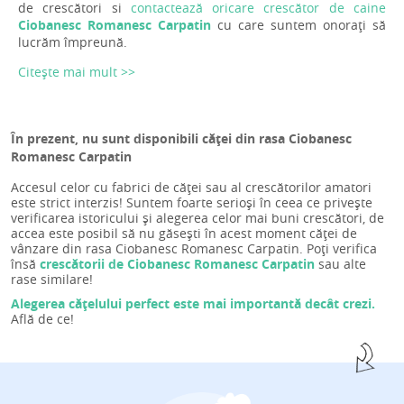
de crescători si
contactează oricare crescător de caine
Ciobanesc Romanesc Carpatin
cu care suntem onorați să
lucrăm împreună.
Citește mai mult >>
În prezent, nu sunt disponibili căței din rasa Ciobanesc
Romanesc Carpatin
Accesul celor cu fabrici de căței sau al crescătorilor amatori
este strict interzis! Suntem foarte serioși în ceea ce privește
verificarea istoricului și alegerea celor mai buni crescători, de
accea este posibil să nu găsești în acest moment căței de
vânzare din rasa Ciobanesc Romanesc Carpatin. Poți verifica
însă
crescătorii de Ciobanesc Romanesc Carpatin
sau alte
rase similare!
Alegerea cățelului perfect este mai importantă decât crezi.
Află de ce!