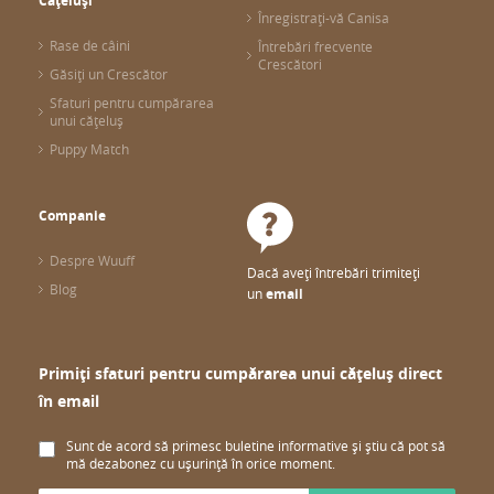
Cățeluși
Înregistrați-vă Canisa
Rase de câini
Întrebări frecvente
Crescători
Găsiți un Crescător
Sfaturi pentru cumpărarea
unui cățeluș
Puppy Match
Companie
Despre Wuuff
Dacă aveți întrebări trimiteți
Blog
un
email
Primiți sfaturi pentru cumpărarea unui cățeluș direct
în email
Sunt de acord să primesc buletine informative și știu că pot să
mă dezabonez cu ușurință în orice moment.