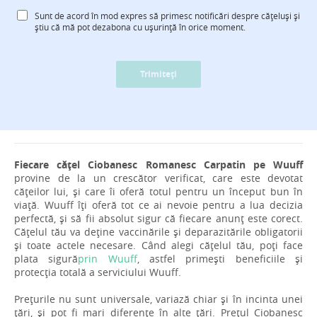
Sunt de acord în mod expres să primesc notificări despre cățeluși și
știu că mă pot dezabona cu ușurință în orice moment.
Trimiteți
Fiecare cățel Ciobanesc Romanesc Carpatin pe Wuuff
provine de la un crescător verificat, care este devotat
cățeilor lui, și care îi oferă totul pentru un început bun în
viață. Wuuff îți oferă tot ce ai nevoie pentru a lua decizia
perfectă, și să fii absolut sigur că fiecare anunț este corect.
Cățelul tău va deține vaccinările și deparazitările obligatorii
și toate actele necesare. Când alegi cățelul tău, poți face
plata sigură
prin Wuuff
, astfel primești beneficiile și
protecția totală a serviciului Wuuff.
Prețurile nu sunt universale, variază chiar și în incinta unei
țări, și pot fi mari diferențe în alte țări. Prețul Ciobanesc