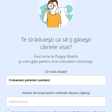
Te străduiești ca să-ți găsești
câinele visat?
Înscrie-te la Puppy Match
și vom găsi pentru tine crescători minunați.
Ce rasă căutați?
Adresa de email pentru notificări despre cățeluși