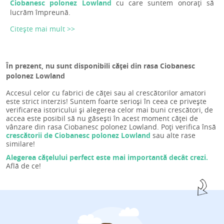
Ciobanesc polonez Lowland
cu care suntem onorați să
lucrăm împreună.
Citește mai mult >>
În prezent, nu sunt disponibili căței din rasa Ciobanesc
polonez Lowland
Accesul celor cu fabrici de căței sau al crescătorilor amatori
este strict interzis! Suntem foarte serioși în ceea ce privește
verificarea istoricului și alegerea celor mai buni crescători, de
accea este posibil să nu găsești în acest moment căței de
vânzare din rasa Ciobanesc polonez Lowland. Poți verifica însă
crescătorii de Ciobanesc polonez Lowland
sau alte rase
similare!
Alegerea cățelului perfect este mai importantă decât crezi.
Află de ce!