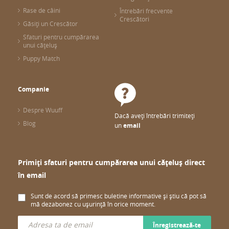
Rase de câini
Întrebări frecvente
Crescători
Găsiți un Crescător
Sfaturi pentru cumpărarea
unui cățeluș
Puppy Match
Companie
Despre Wuuff
Dacă aveți întrebări trimiteți
Blog
un
email
Primiți sfaturi pentru cumpărarea unui cățeluș direct
în email
Sunt de acord să primesc buletine informative și știu că pot să
mă dezabonez cu ușurință în orice moment.
Înregistrează-te