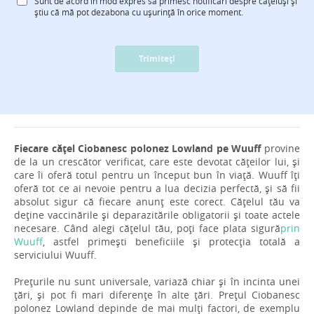
Sunt de acord în mod expres să primesc notificări despre cățeluși și
știu că mă pot dezabona cu ușurință în orice moment.
Trimiteți
Fiecare cățel Ciobanesc polonez Lowland pe Wuuff
provine
de la un crescător verificat, care este devotat cățeilor lui, și
care îi oferă totul pentru un început bun în viață. Wuuff îți
oferă tot ce ai nevoie pentru a lua decizia perfectă, și să fii
absolut sigur că fiecare anunț este corect. Cățelul tău va
deține vaccinările și deparazitările obligatorii și toate actele
necesare. Când alegi cățelul tău, poți face plata sigură
prin
Wuuff
, astfel primești beneficiile și protecția totală a
serviciului Wuuff.
Prețurile nu sunt universale, variază chiar și în incinta unei
țări, și pot fi mari diferențe în alte țări. Prețul Ciobanesc
polonez Lowland depinde de mai mulți factori, de exemplu