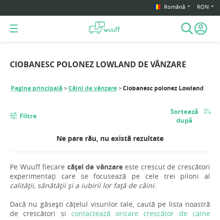
Română
RON
CIOBANESC POLONEZ LOWLAND DE VÂNZARE
Pagina principală
Câini de vânzare
Ciobanesc polonez Lowland
Sortează
Filtre
după
Ne pare rău, nu există rezultate
Pe Wuuff fiecare
cățel de vânzare
este crescut de crescători
experimentați care se focusează pe cele trei piloni al
calității, sănătății și a iubirii lor față de câini.
Dacă nu găsești cățelul visurilor tale, caută pe lista noastră
de crescători si
contactează oricare crescător de caine