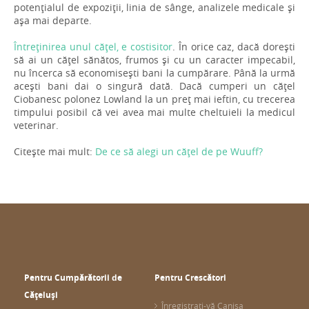
potențialul de expoziții, linia de sânge, analizele medicale și
așa mai departe.
Întreținirea unul cățel, e costisitor
. În orice caz, dacă dorești
să ai un cățel sănătos, frumos și cu un caracter impecabil,
nu încerca să economisești bani la cumpărare. Până la urmă
acești bani dai o singură dată. Dacă cumperi un cățel
Ciobanesc polonez Lowland la un preț mai ieftin, cu trecerea
timpului posibil că vei avea mai multe cheltuieli la medicul
veterinar.
Citește mai mult:
De ce să alegi un cățel de pe Wuuff?
Pentru Cumpărătorii de
Pentru Crescători
Cățeluși
Înregistrați-vă Canisa