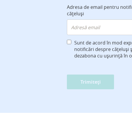
Adresa de email pentru notif
cățeluși
Sunt de acord în mod exp
notificări despre cățeluși 
dezabona cu ușurință în 
Trimiteți