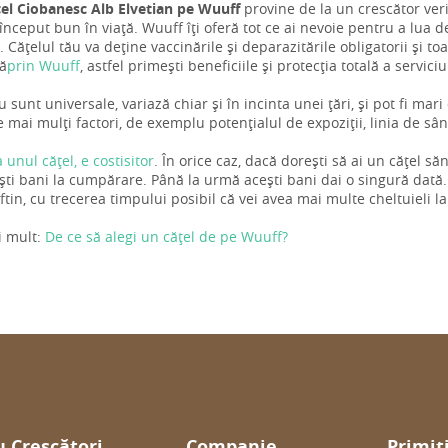
țel Ciobanesc Alb Elvetian pe Wuuff
provine de la un crescător verifi
nceput bun în viață. Wuuff îți oferă tot ce ai nevoie pentru a lua dec
. Cățelul tău va deține vaccinările și deparazitările obligatorii și to
ră
prin Wuuff
, astfel primești beneficiile și protecția totală a servici
u sunt universale, variază chiar și în incinta unei țări, și pot fi mari
mai mulți factori, de exemplu potențialul de expoziții, linia de sâ
a unul cățel, e costisitor
. În orice caz, dacă dorești să ai un cățel s
ti bani la cumpărare. Până la urmă acești bani dai o singură dată.
ftin, cu trecerea timpului posibil că vei avea mai multe cheltuieli l
i mult:
De ce să alegi un cățel de pe Wuuff?
 Crescători
Companie
Primiț