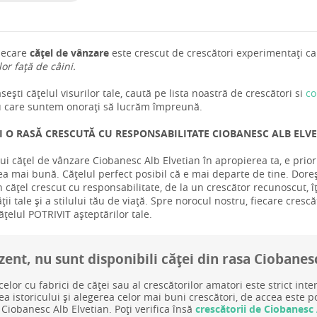
iecare
cățel de vânzare
este crescut de crescători experimentați car
 lor față de câini.
ești cățelul visurilor tale, caută pe lista noastră de crescători si
co
u care suntem onorați să lucrăm împreună.
I O RASĂ CRESCUTĂ CU RESPONSABILITATE CIOBANESC ALB ELVET
ui cățel de vânzare Ciobanesc Alb Elvetian în apropierea ta, e prio
a mai bună. Cățelul perfect posibil că e mai departe de tine. Doreșt
 cățel crescut cu responsabilitate, de la un crescător recunoscut, î
ții tale și a stilului tău de viață. Spre norocul nostru, fiecare crescă
cățelul POTRIVIT așteptărilor tale.
zent, nu sunt disponibili căței din rasa Ciobanes
celor cu fabrici de căței sau al crescătorilor amatori este strict inte
rea istoricului și alegerea celor mai buni crescători, de accea este 
 Ciobanesc Alb Elvetian. Poți verifica însă
crescătorii de Ciobanesc 