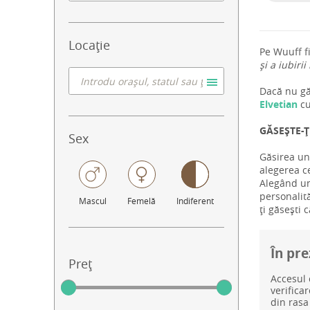
Locație
Pe Wuuff f
și a iubirii
Dacă nu găs
Elvetian
c
GĂSEȘTE-Ț
Sex
Găsirea un
alegerea ce
Alegând un
personalită
Mascul
Femelă
Indiferent
ți găsești 
În pre
Preț
Accesul 
verifica
din rasa