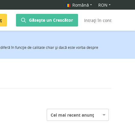
Română
RON
ț
Găsește un Crescător
Intrați în cont
diferă în funcţie de calitate chiar şi dacă este vorba despre
Cel mai recent anunț