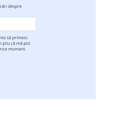
icări despre
res să primesc
și știu că mă pot
orice moment.