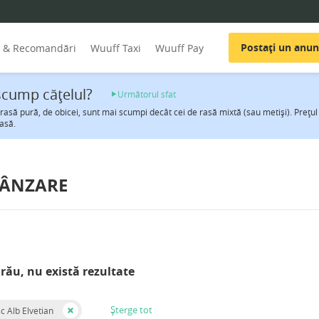
Postați un anun
i & Recomandări
Wuuff Taxi
Wuuff Pay
scump căţelul?
Următorul sfat
 rasă pură, de obicei, sunt mai scumpi decât cei de rasă mixtă (sau metiși). Preţul 
asă.
VÂNZARE
rău, nu există rezultate
Șterge tot
c Alb Elvetian