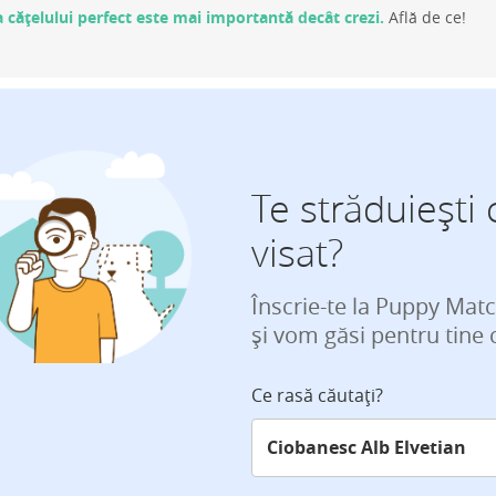
 cățelului perfect este mai importantă decât crezi.
Află de ce!
Te străduiești 
visat?
Înscrie-te la Puppy Mat
și vom găsi pentru tine 
Ce rasă căutați?