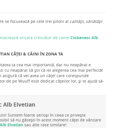
e se focusează pe cele trei piloni al
calității, sănătății
ntactează oricare crescător de caine
Ciobanesc Alb
IAN CĂȚEI & CÂINI ÎN ZONA TA
ritatea ta cea mai importantă, dar nu neapărat e
i cu neapărat să știi că iei alegerea cea mai perfectă!
ți asigură că vei avea un cățel care corespunde
tor de pe Wuuff este dedicat cățeilor lor, și te ajută să-
c Alb Elvetian
rzis! Suntem foarte serioși în ceea ce privește
posibil să nu găsești în acest moment căței de vânzare
Alb Elvetian
sau alte rase similare!