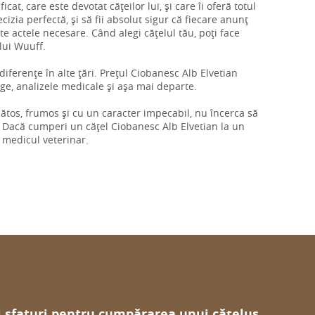
cat, care este devotat cățeilor lui, și care îi oferă totul
izia perfectă, și să fii absolut sigur că fiecare anunț
ate actele necesare. Când alegi cățelul tău, poți face
ului Wuuff.
 diferențe în alte țări. Prețul Ciobanesc Alb Elvetian
nge, analizele medicale și așa mai departe.
ănătos, frumos și cu un caracter impecabil, nu încerca să
 Dacă cumperi un cățel Ciobanesc Alb Elvetian la un
a medicul veterinar.
i sfaturi pentru cumpărarea unui cățeluș