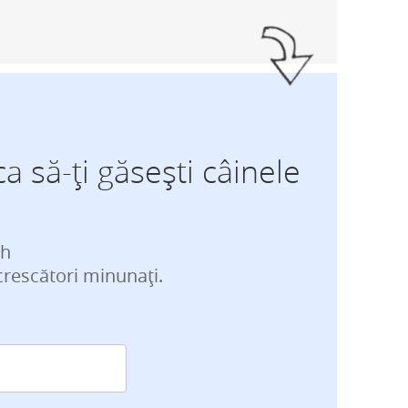
ca să-ți găsești câinele
ch
crescători minunați.