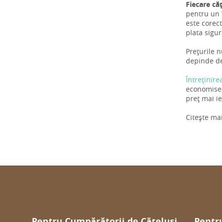
Fiecare că
pentru un î
este corect
plata sigu
Prețurile n
depinde de 
Întreținire
economiseș
preț mai ie
Citește ma
Pentru Cumpărătorii de Cățeluși
Pentru