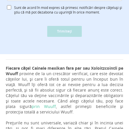
Sunt de acord în mod expres să primesc notificări despre cățeluși și
știu că mă pot dezabona cu ușurință în orice moment.
Trimiteți
Fiecare cățel Cainele mexikan fara par sau Xoloitzcointli pe
Wuuff
provine de la un crescător verificat, care este devotat
cățeilor lui, și care îi oferă totul pentru un început bun în
viață. Wuuff îți oferă tot ce ai nevoie pentru a lua decizia
perfectă, și să fii absolut sigur că fiecare anunț este corect.
Cățelul tău va deține vaccinările și deparazitările obligatorii
și toate actele necesare. Când alegi cățelul tău, poți face
plata sigură
prin Wuuff
, astfel primești beneficiile și
protecția totală a serviciului Wuuff.
Prețurile nu sunt universale, variază chiar și în incinta unei
țări, și pot fi mari diferențe în alte țări. Prețul Cainele