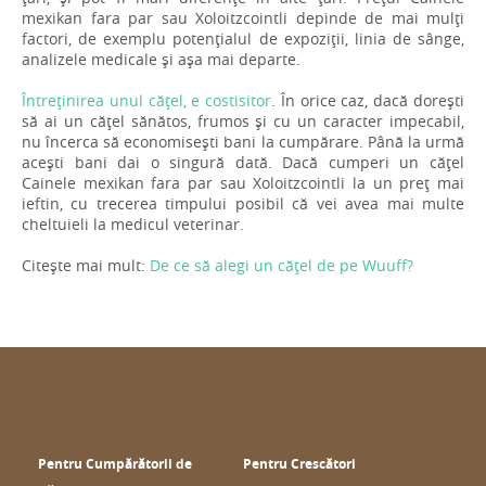
mexikan fara par sau Xoloitzcointli depinde de mai mulți
factori, de exemplu potențialul de expoziții, linia de sânge,
analizele medicale și așa mai departe.
Întreținirea unul cățel, e costisitor
. În orice caz, dacă dorești
să ai un cățel sănătos, frumos și cu un caracter impecabil,
nu încerca să economisești bani la cumpărare. Până la urmă
acești bani dai o singură dată. Dacă cumperi un cățel
Cainele mexikan fara par sau Xoloitzcointli la un preț mai
ieftin, cu trecerea timpului posibil că vei avea mai multe
cheltuieli la medicul veterinar.
Citește mai mult:
De ce să alegi un cățel de pe Wuuff?
Pentru Cumpărătorii de
Pentru Crescători