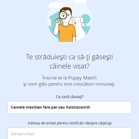
Te străduiești ca să-ți găsești
câinele visat?
Înscrie-te la Puppy Match
și vom găsi pentru tine crescători minunați.
Ce rasă căutați?
Adresa de email pentru notificări despre cățeluși