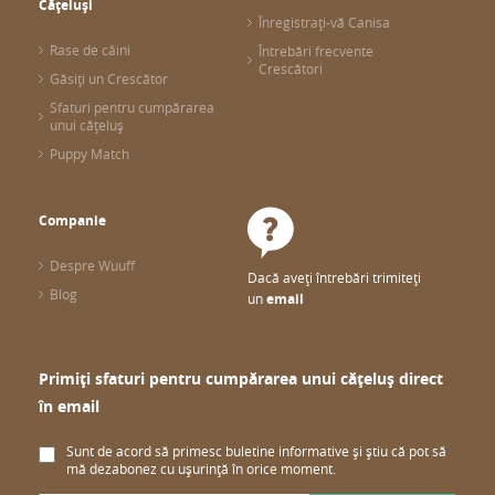
Cățeluși
Înregistrați-vă Canisa
Rase de câini
Întrebări frecvente
Crescători
Găsiți un Crescător
Sfaturi pentru cumpărarea
unui cățeluș
Puppy Match
Companie
Despre Wuuff
Dacă aveți întrebări trimiteți
Blog
un
email
Primiți sfaturi pentru cumpărarea unui cățeluș direct
în email
Sunt de acord să primesc buletine informative și știu că pot să
mă dezabonez cu ușurință în orice moment.