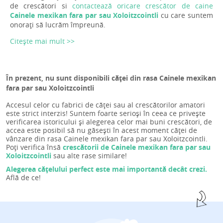
de crescători si
contactează oricare crescător de caine
Cainele mexikan fara par sau Xoloitzcointli
cu care suntem
onorați să lucrăm împreună.
Citește mai mult >>
În prezent, nu sunt disponibili căței din rasa Cainele mexikan
fara par sau Xoloitzcointli
Accesul celor cu fabrici de căței sau al crescătorilor amatori
este strict interzis! Suntem foarte serioși în ceea ce privește
verificarea istoricului și alegerea celor mai buni crescători, de
accea este posibil să nu găsești în acest moment căței de
vânzare din rasa Cainele mexikan fara par sau Xoloitzcointli.
Poți verifica însă
crescătorii de Cainele mexikan fara par sau
Xoloitzcointli
sau alte rase similare!
Alegerea cățelului perfect este mai importantă decât crezi.
Află de ce!