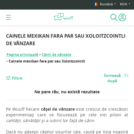
Română
RON
CAINELE MEXIKAN FARA PAR SAU XOLOITZCOINTLI
DE VÂNZARE
Pagina principală
Câini de vânzare
Cainele mexikan fara par sau Xoloitzcointli
Sortează
Filtre
după
Ne pare rău, nu există rezultate
Pe Wuuff fiecare
cățel de vânzare
este crescut de crescători
experimentați care se focusează pe cele trei piloni al
calității, sănătății și a iubirii lor față de câini.
Dacă nu găsești cățelul visurilor tale, caută pe lista noastră