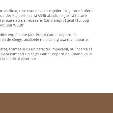
verificat, care este devotat cățeilor lui, și care îi oferă
ua decizia perfectă, și să fii absolut sigur că fiecare
i și toate actele necesare. Când alegi cățelul tău, poți
rviciului Wuuff.
i diferențe în alte țări. Prețul Caine Leopard de
inia de sânge, analizele medicale și așa mai departe.
ănătos, frumos și cu un caracter impecabil, nu încerca să
. Dacă cumperi un cățel Caine Leopard de Catahoula la
i la medicul veterinar.