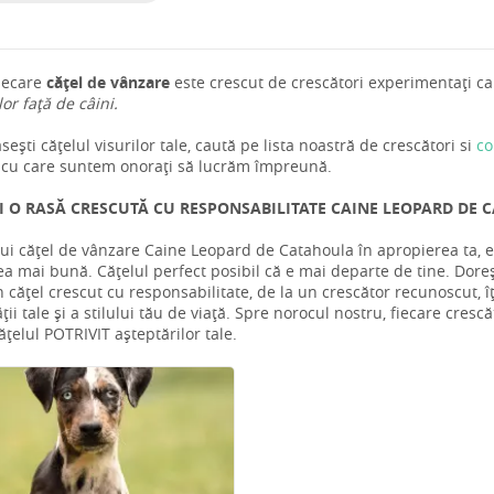
iecare
cățel de vânzare
este crescut de crescători experimentați car
 lor față de câini.
ești cățelul visurilor tale, caută pe lista noastră de crescători si
co
a
cu care suntem onorați să lucrăm împreună.
I O RASĂ CRESCUTĂ CU RESPONSABILITATE CAINE LEOPARD DE C
ui cățel de vânzare Caine Leopard de Catahoula în apropierea ta, e
a mai bună. Cățelul perfect posibil că e mai departe de tine. Doreșt
 cățel crescut cu responsabilitate, de la un crescător recunoscut, î
ții tale și a stilului tău de viață. Spre norocul nostru, fiecare crescă
cățelul POTRIVIT așteptărilor tale.