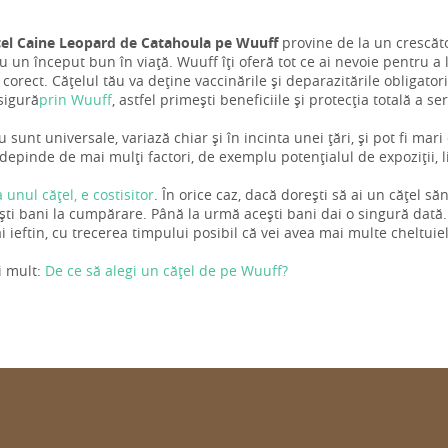
țel Caine Leopard de Catahoula pe Wuuff
provine de la un crescător 
u un început bun în viață. Wuuff îți oferă tot ce ai nevoie pentru a l
corect. Cățelul tău va deține vaccinările și deparazitările obligatori
sigură
prin Wuuff
, astfel primești beneficiile și protecția totală a se
u sunt universale, variază chiar și în incinta unei țări, și pot fi mar
depinde de mai mulți factori, de exemplu potențialul de expoziții, l
a unul cățel, e costisitor
. În orice caz, dacă dorești să ai un cățel s
ti bani la cumpărare. Până la urmă acești bani dai o singură dată
 ieftin, cu trecerea timpului posibil că vei avea mai multe cheltuiel
i mult:
De ce să alegi un cățel de pe Wuuff?