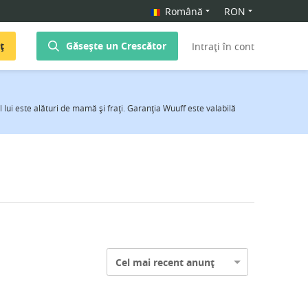
Română
RON
ț
Găsește un Crescător
Intrați în cont
 lui este alături de mamă şi fraţi. Garanţia Wuuff este valabilă
Cel mai recent anunț