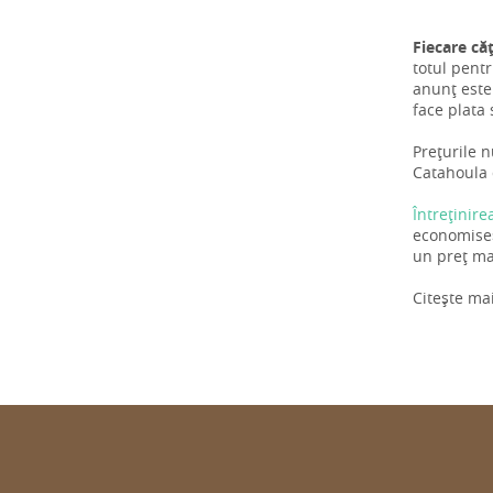
Fiecare că
totul pentr
anunț este 
face plata 
Prețurile n
Catahoula 
Întreținire
economiseș
un preț mai
Citește ma