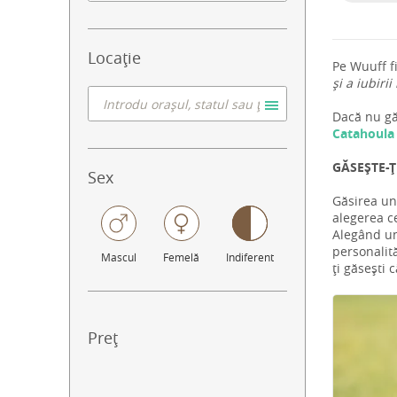
Locație
Pe Wuuff f
și a iubirii
Dacă nu găs
Catahoul
GĂSEȘTE-Ț
Sex
Găsirea un
alegerea ce
Alegând un
personalită
Mascul
Femelă
Indiferent
ți găsești 
Preț