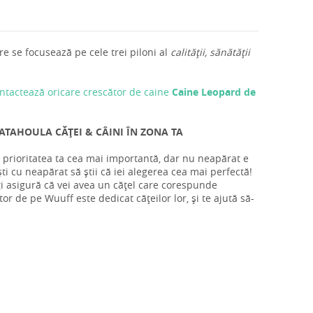
e se focusează pe cele trei piloni al
calității, sănătății
ntactează oricare crescător de caine
Caine Leopard de
ATAHOULA CĂȚEI & CÂINI ÎN ZONA TA
 prioritatea ta cea mai importantă, dar nu neapărat e
i cu neapărat să știi că iei alegerea cea mai perfectă!
ți asigură că vei avea un cățel care corespunde
tor de pe Wuuff este dedicat cățeilor lor, și te ajută să-