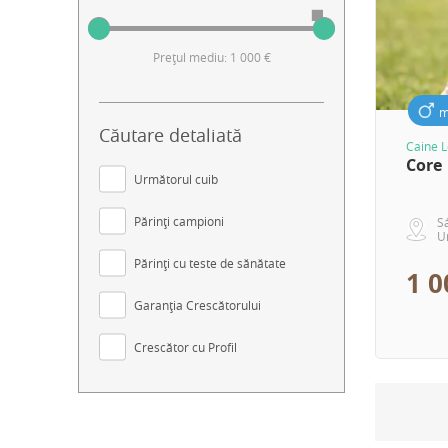
Prețul mediu: 1 000 €
m
Căutare detaliată
Caine 
Core
Următorul cuib
Părinți campioni
S
U
Părinți cu teste de sănătate
1 0
Garanția Crescătorului
Crescător cu Profil