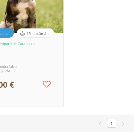
ascul
15 săptămâni
Leopard de Catahoula
ándorfalva
ngaria
00 €
1