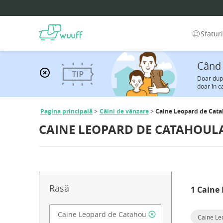
Sfatur
Când 
Doar după
doar în c
Pagina principală
Câini de vânzare
Caine Leopard de Cata
CAINE LEOPARD DE CATAHOUL
Rasă
1 Caine 
Caine Le