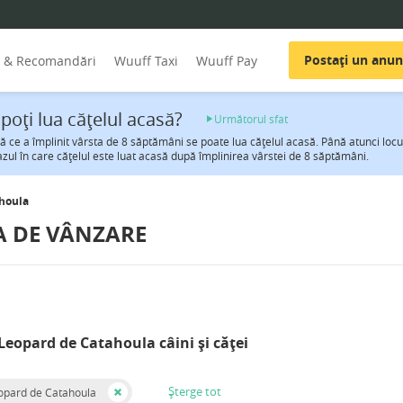
Postați un anun
i & Recomandări
Wuuff Taxi
Wuuff Pay
poţi lua căţelul acasă?
Următorul sfat
 ce a împlinit vârsta de 8 săptămâni se poate lua căţelul acasă. Până atunci locul
azul în care căţelul este luat acasă după împlinirea vârstei de 8 săptămâni.
houla
A DE VÂNZARE
Leopard de Catahoula câini și căței
Șterge tot
opard de Catahoula