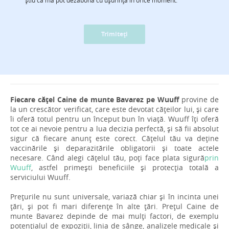
Trimiteți
Fiecare cățel Caine de munte Bavarez pe Wuuff
provine de
la un crescător verificat, care este devotat cățeilor lui, și care
îi oferă totul pentru un început bun în viață. Wuuff îți oferă
tot ce ai nevoie pentru a lua decizia perfectă, și să fii absolut
sigur că fiecare anunț este corect. Cățelul tău va deține
vaccinările și deparazitările obligatorii și toate actele
necesare. Când alegi cățelul tău, poți face plata sigură
prin
Wuuff
, astfel primești beneficiile și protecția totală a
serviciului Wuuff.
Prețurile nu sunt universale, variază chiar și în incinta unei
țări, și pot fi mari diferențe în alte țări. Prețul Caine de
munte Bavarez depinde de mai mulți factori, de exemplu
potențialul de expoziții, linia de sânge, analizele medicale și