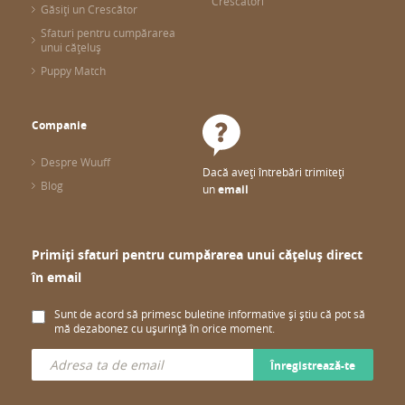
Crescători
Găsiți un Crescător
Sfaturi pentru cumpărarea
unui cățeluș
Puppy Match
Companie
Despre Wuuff
Dacă aveți întrebări trimiteți
Blog
un
email
Primiți sfaturi pentru cumpărarea unui cățeluș direct
în email
Sunt de acord să primesc buletine informative și știu că pot să
mă dezabonez cu ușurință în orice moment.
Înregistrează-te