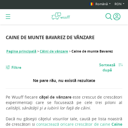
Română
RON
CAINE DE MUNTE BAVAREZ DE VÂNZARE
Pagina principală
Câini de vânzare
Caine de munte Bavarez
Sortează
Filtre
după
Ne pare rău, nu există rezultate
Pe Wuuff fiecare
cățel de vânzare
este crescut de crescători
experimentați care se focusează pe cele trei piloni al
calității, sănătății și a iubirii lor față de câini.
Dacă nu găsești cățelul visurilor tale, caută pe lista noastră
de crescători si
contactează oricare crescător de caine
Caine