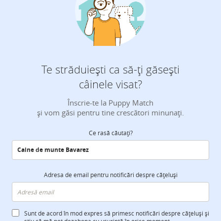
Te străduiești ca să-ți găsești
câinele visat?
Înscrie-te la Puppy Match
și vom găsi pentru tine crescători minunați.
Ce rasă căutați?
Adresa de email pentru notificări despre cățeluși
Sunt de acord în mod expres să primesc notificări despre cățeluși și
știu că mă pot dezabona cu ușurință în orice moment.