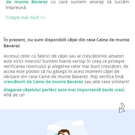
de munte Bavarez
cu care suntem onorați să lucrăm
împreună.
Citește mai mult >>
În prezent, nu sunt disponibili căței din rasa Caine de munte
Bavarez
Accesul celor cu fabrici de căței sau al crescătorilor amatori
este strict interzis! Suntem foarte serioși în ceea ce privește
verificarea istoricului și alegerea celor mai buni crescători, de
accea este posibil să nu găsești în acest moment căței de
vânzare din rasa Caine de munte Bavarez. Poți verifica însă
crescătorii de Caine de munte Bavarez
sau alte rase similare!
Alegerea cățelului perfect este mai importantă decât crezi.
Află de ce!