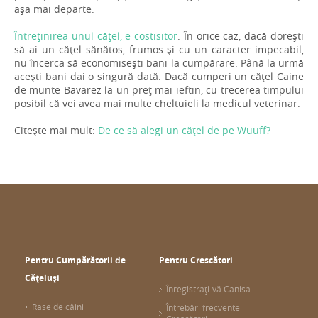
așa mai departe.
Întreținirea unul cățel, e costisitor
. În orice caz, dacă dorești
să ai un cățel sănătos, frumos și cu un caracter impecabil,
nu încerca să economisești bani la cumpărare. Până la urmă
acești bani dai o singură dată. Dacă cumperi un cățel Caine
de munte Bavarez la un preț mai ieftin, cu trecerea timpului
posibil că vei avea mai multe cheltuieli la medicul veterinar.
Citește mai mult:
De ce să alegi un cățel de pe Wuuff?
Pentru Cumpărătorii de
Pentru Crescători
Cățeluși
Înregistrați-vă Canisa
Rase de câini
Întrebări frecvente