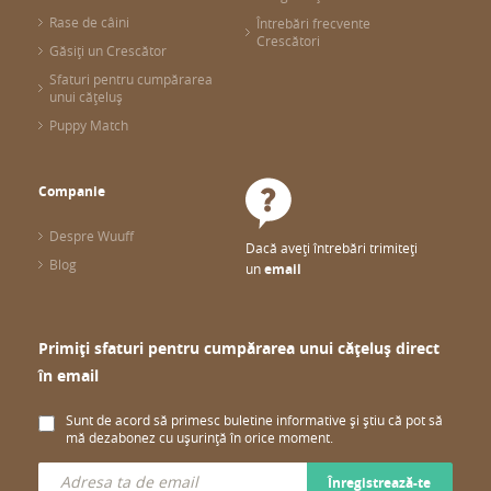
Rase de câini
Întrebări frecvente
Crescători
Găsiți un Crescător
Sfaturi pentru cumpărarea
unui cățeluș
Puppy Match
Companie
Despre Wuuff
Dacă aveți întrebări trimiteți
Blog
un
email
Primiți sfaturi pentru cumpărarea unui cățeluș direct
în email
Sunt de acord să primesc buletine informative și știu că pot să
mă dezabonez cu ușurință în orice moment.
Înregistrează-te