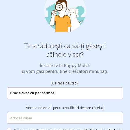
Te străduiești ca să-ți găsești
câinele visat?
Înscrie-te la Puppy Match
și vom găsi pentru tine crescători minunați.
Ce rasă căutați?
Adresa de email pentru notificări despre cățeluși