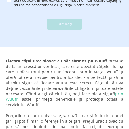
Sunt de acord în mod expres să primesc notificări despre cățeluși și
știu că mă pot dezabona cu ușurință în orice moment.
Trimiteți
Fiecare cățel Brac slovac cu păr sârmos pe Wuuff
provine
de la un crescător verificat, care este devotat cățeilor lui, și
care îi oferă totul pentru un început bun în viață. Wuuff îți
oferă tot ce ai nevoie pentru a lua decizia perfectă, și să fii
absolut sigur că fiecare anunț este corect. Cățelul tău va
deține vaccinările și deparazitările obligatorii și toate actele
necesare. Când alegi cățelul tău, poți face plata sigură
prin
Wuuff
, astfel primești beneficiile și protecția totală a
serviciului Wuuff.
Prețurile nu sunt universale, variază chiar și în incinta unei
țări, și pot fi mari diferențe în alte țări. Prețul Brac slovac cu
păr sârmos depinde de mai mulți factori, de exemplu