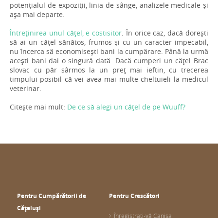
potențialul de expoziții, linia de sânge, analizele medicale și
așa mai departe.
Întreținirea unul cățel, e costisitor
. În orice caz, dacă dorești
să ai un cățel sănătos, frumos și cu un caracter impecabil,
nu încerca să economisești bani la cumpărare. Până la urmă
acești bani dai o singură dată. Dacă cumperi un cățel Brac
slovac cu păr sârmos la un preț mai ieftin, cu trecerea
timpului posibil că vei avea mai multe cheltuieli la medicul
veterinar.
Citește mai mult:
De ce să alegi un cățel de pe Wuuff?
Pentru Cumpărătorii de
Pentru Crescători
Cățeluși
Înregistrați-vă Canisa