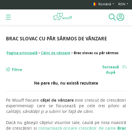
Română
RON
BRAC SLOVAC CU PĂR SÂRMOS DE VÂNZARE
Pagina principală
Câini de vânzare
Brac slovac cu păr sârmos
Sortează
Filtre
după
Ne pare rău, nu există rezultate
Pe Wuuff fiecare
cățel de vânzare
este crescut de crescători
experimentați care se focusează pe cele trei piloni al
calității, sănătății și a iubirii lor față de câini.
Dacă nu găsești cățelul visurilor tale, caută pe lista noastră
de crescători si
contactează oricare crescător de caine
Brac