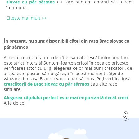
slovac cu păr sârmos
cu care suntem onorați să lucrăm
împreună.
Citește mai mult >>
În prezent, nu sunt disponibili căței din rasa Brac slovac cu
păr sârmos
Accesul celor cu fabrici de căței sau al crescătorilor amatori
este strict interzis! Suntem foarte serioși în ceea ce privește
verificarea istoricului și alegerea celor mai buni crescători, de
accea este posibil să nu găsești în acest moment căței de
vânzare din rasa Brac slovac cu păr sârmos. Poți verifica însă
crescătorii de Brac slovac cu păr sârmos
sau alte rase
similare!
Alegerea cățelului perfect este mai importantă decât crezi.
Află de ce!