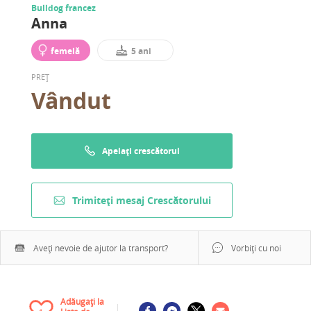
Bulldog francez
Anna
femelă
5 ani
PREȚ
Vândut
Apelați crescătorul
Trimiteți mesaj Crescătorului
Aveți nevoie de ajutor la transport?
Vorbiți cu noi
Adăugați la