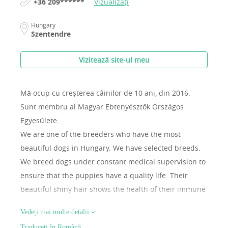
+36 209******
Vizualizați
Hungary
Szentendre
Vizitează site-ul meu
Mă ocup cu creșterea câinilor de 10 ani, din 2016.
Sunt membru al Magyar Ebtenyésztők Országos
Egyesülete.
We are one of the breeders who have the most
beautiful dogs in Hungary. We have selected breeds.
We breed dogs under constant medical supervision to
ensure that the puppies have a quality life. Their
beautiful shiny hair shows the health of their immune
system. You can choose from the most beautiful dogs.
Vedeți mai multe detalii
We are in constant contact with our customers.
Traduceți în Română