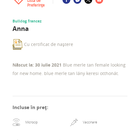
Lista de
1
Preferințe
Bulldog francez
Anna
Cu certificat de naștere
Născut la: 30 iulie 2021
Blue merle tan female looking
for new home. blue merle tan lány keresi otthonát.
Incluse în preț
:
Microcip
Vaccinare