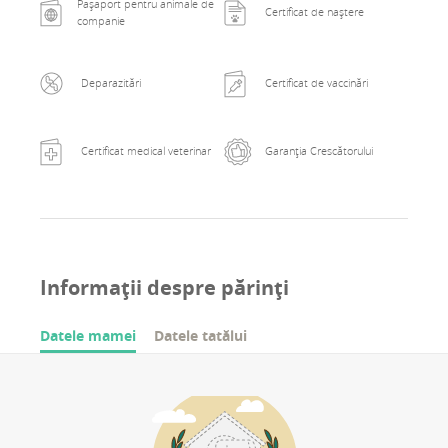
Pașaport pentru animale de
Certificat de naștere
companie
Deparazitări
Certificat de vaccinări
Certificat medical veterinar
Garanția Crescătorului
Informații despre părinți
Datele mamei
Datele tatălui