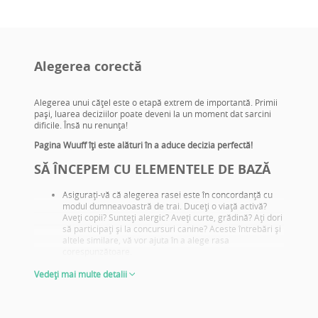
Alegerea corectă
Alegerea unui căţel este o etapă extrem de importantă. Primii
paşi, luarea deciziilor poate deveni la un moment dat sarcini
dificile. Însă nu renunţa!
Pagina Wuuff îţi este alături în a aduce decizia perfectă!
SĂ ÎNCEPEM CU ELEMENTELE DE BAZĂ
Asiguraţi-vă că alegerea rasei este în concordanţă cu
modul dumneavoastră de trai. Duceţi o viaţă activă?
Aveţi copii? Sunteţi alergic? Aveţi curte, grădină? Aţi dori
să participaţi şi la concursuri canine? Aceste întrebări şi
altele similare, vă vor ajuta în a alege rasa
corespunzătoare.
Informaţi-vă despre problemele de sănătate specifice
Vedeți mai multe detalii
rasei şi încercaţi să alegeţi pui din părinţi care deţin
testele de sănătate adecvate.
Căutaţi fotografii cu părinţii, informaţi-vă ce rezultate de
expoziţii deţin aceştia! De reţinut: acestea nu au o