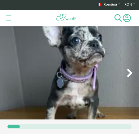
Română
RON