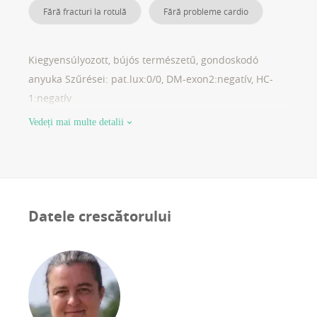
Fără fracturi la rotulă
Fără probleme cardio
Kiegyensúlyozott, bújós természetű, gondoskodó
anyuka Szűrései: pat.lux:0/0, DM-exon2:negatív, HC-
1:negatív
Vedeți mai multe detalii
Datele crescătorului