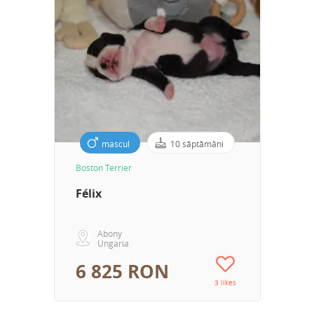
mascul
10 săptămâni
Boston Terrier
Félix
Abony
Ungaria
6 825 RON
3 likes