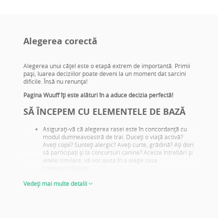
Alegerea corectă
Alegerea unui căţel este o etapă extrem de importantă. Primii
paşi, luarea deciziilor poate deveni la un moment dat sarcini
dificile. Însă nu renunţa!
Pagina Wuuff îţi este alături în a aduce decizia perfectă!
SĂ ÎNCEPEM CU ELEMENTELE DE BAZĂ
Asiguraţi-vă că alegerea rasei este în concordanţă cu
modul dumneavoastră de trai. Duceţi o viaţă activă?
Aveţi copii? Sunteţi alergic? Aveţi curte, grădină? Aţi dori
să participaţi şi la concursuri canine? Aceste întrebări şi
altele similare, vă vor ajuta în a alege rasa
corespunzătoare.
Informaţi-vă despre problemele de sănătate specifice
Vedeți mai multe detalii
rasei şi încercaţi să alegeţi pui din părinţi care deţin
testele de sănătate adecvate.
Căutaţi fotografii cu părinţii, informaţi-vă ce rezultate de
expoziţii deţin aceştia! De reţinut: acestea nu au o
importanţă majoră doar în cazul în care veţi cumpăra