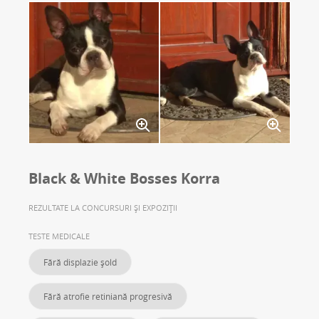
Black & White Bosses Korra
REZULTATE LA CONCURSURI ȘI EXPOZIȚII
TESTE MEDICALE
Fără displazie șold
Fără atrofie retiniană progresivă