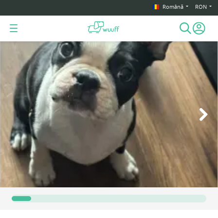
Română
RON