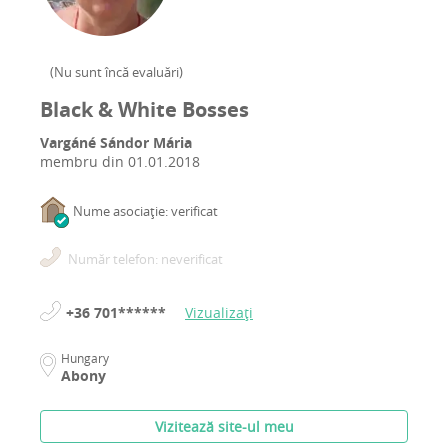
(
Nu sunt încă evaluări
)
Black & White Bosses
Vargáné Sándor Mária
membru din
01.01.2018
Nume asociație: verificat
Număr telefon: neverificat
+36 701******
Vizualizați
Hungary
Abony
Vizitează site-ul meu