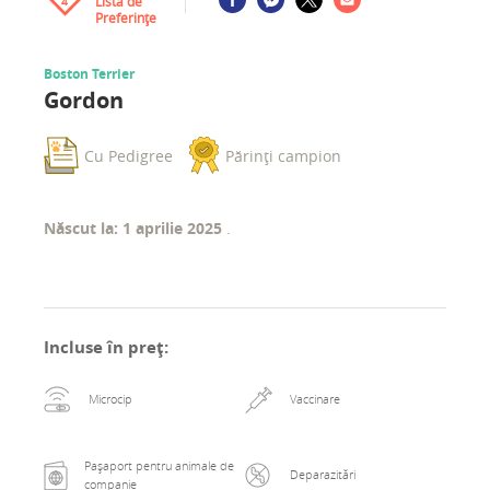
Lista de
4
Preferințe
Boston Terrier
Gordon
Cu Pedigree
Părinți campion
Născut la: 1 aprilie 2025
.
Incluse în preț
:
Microcip
Vaccinare
Pașaport pentru animale de
Deparazitări
companie