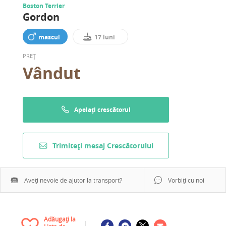
Boston Terrier
Gordon
mascul
17 luni
PREȚ
Vândut
Apelați crescătorul
Trimiteți mesaj Crescătorului
Aveți nevoie de ajutor la transport?
Vorbiți cu noi
Adăugați la