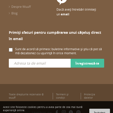
Despre Wuuff
Dacă aveți întrebări trimiteți
Blog
un
email
Primiți sfaturi pentru cumpărarea unui cățeluș direct
în email
Sunt de acord să primesc buletine informative și știu că pot să
mă dezabonez cu ușurință în orice moment.
Înregistrează-te
Toate drepturile rezervate ©
Termeni şi
Protecţia
wuuff
condiţii
datelor
Acest site foloseste cookies pentru a avea parte de cea mai bună
experiență online.
Urmăriți-ne
Închideți