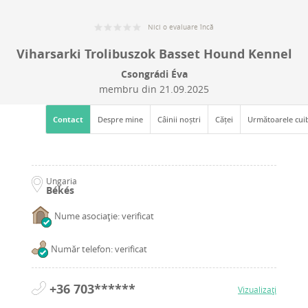
Nici o evaluare încă
Viharsarki Trolibuszok Basset Hound Kennel
Csongrádi Éva
membru din
21.09.2025
Contact
Despre mine
Câinii noștri
Căței
Următoarele cui
Ungaria
Békés
Nume asociație: verificat
Număr telefon: verificat
+36 703******
Vizualizați