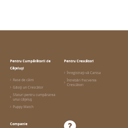
Pentru Cumpărătorii de
Pentru Crescători
Cățeluși
Înregistrați-vă Canisa
Rase de câini
Întrebări frecvente
Crescători
Găsiți un Crescător
Sfaturi pentru cumpărarea
unui cățeluș
Puppy Match
Companie