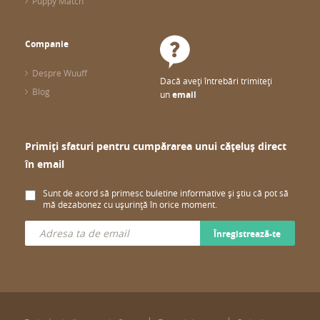
Puppy Match
Companie
Despre Wuuff
Dacă aveți întrebări trimiteți
Blog
un
email
Primiți sfaturi pentru cumpărarea unui cățeluș direct
în email
Sunt de acord să primesc buletine informative și știu că pot să
mă dezabonez cu ușurință în orice moment.
Înregistrează-te