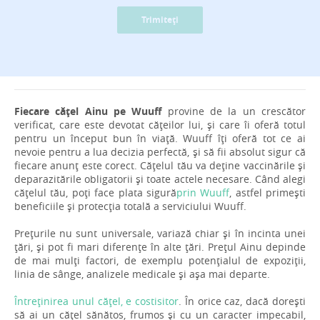
Trimiteți
Fiecare cățel Ainu pe Wuuff
provine de la un crescător
verificat, care este devotat cățeilor lui, și care îi oferă totul
pentru un început bun în viață. Wuuff îți oferă tot ce ai
nevoie pentru a lua decizia perfectă, și să fii absolut sigur că
fiecare anunț este corect. Cățelul tău va deține vaccinările și
deparazitările obligatorii și toate actele necesare. Când alegi
cățelul tău, poți face plata sigură
prin Wuuff
, astfel primești
beneficiile și protecția totală a serviciului Wuuff.
Prețurile nu sunt universale, variază chiar și în incinta unei
țări, și pot fi mari diferențe în alte țări. Prețul Ainu depinde
de mai mulți factori, de exemplu potențialul de expoziții,
linia de sânge, analizele medicale și așa mai departe.
Întreținirea unul cățel, e costisitor
. În orice caz, dacă dorești
să ai un cățel sănătos, frumos și cu un caracter impecabil,