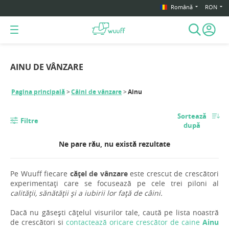
Română
RON
AINU DE VÂNZARE
Pagina principală
Câini de vânzare
Ainu
Sortează
Filtre
după
Ne pare rău, nu există rezultate
Pe Wuuff fiecare
cățel de vânzare
este crescut de crescători
experimentați care se focusează pe cele trei piloni al
calității, sănătății și a iubirii lor față de câini.
Dacă nu găsești cățelul visurilor tale, caută pe lista noastră
de crescători si
contactează oricare crescător de caine
Ainu