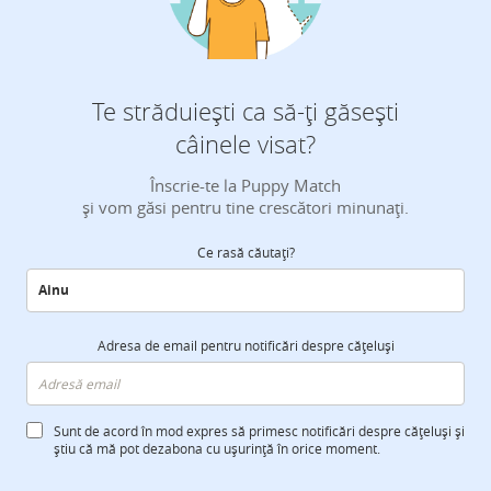
Te străduiești ca să-ți găsești
câinele visat?
Înscrie-te la Puppy Match
și vom găsi pentru tine crescători minunați.
Ce rasă căutați?
Adresa de email pentru notificări despre cățeluși
Sunt de acord în mod expres să primesc notificări despre cățeluși și
știu că mă pot dezabona cu ușurință în orice moment.