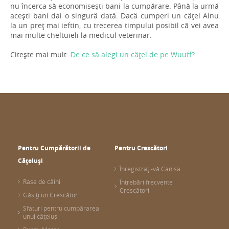
nu încerca să economisești bani la cumpărare. Până la urmă
acești bani dai o singură dată. Dacă cumperi un cățel Ainu
la un preț mai ieftin, cu trecerea timpului posibil că vei avea
mai multe cheltuieli la medicul veterinar.
Citește mai mult:
De ce să alegi un cățel de pe Wuuff?
Pentru Cumpărătorii de
Pentru Crescători
Cățeluși
Înregistrați-vă Canisa
Rase de câini
Întrebări frecvente
Crescători
Găsiți un Crescător
Sfaturi pentru cumpărarea
unui cățeluș