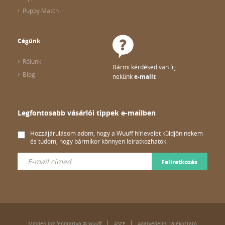
Puppy Match
Cégünk
Rólunk
Bármi kérdésed van írj
Blog
nekünk
e-mailt
Legfontosabb vásárlói tippek e-mailben
Hozzájárulásom adom, hogy a Wuuff hírlevelet küldjön nekem
és tudom, hogy bármikor könnyen leiratkozhatok.
Feliratkozás
Minden jog fenntartva © wuuff
ÁSZF
Adatvédelmi tájékoztató