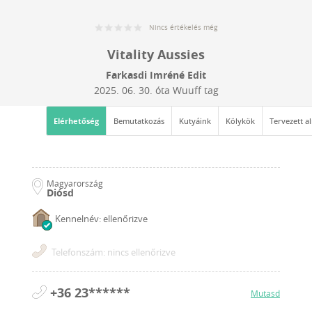
Nincs értékelés még
Vitality Aussies
Farkasdi Imréné Edit
2025. 06. 30.
óta Wuuff tag
Elérhetőség
Bemutatkozás
Kutyáink
Kölykök
Tervezett a
Magyarország
Diósd
Kennelnév: ellenőrizve
Telefonszám: nincs ellenőrizve
+36 23******
Mutasd