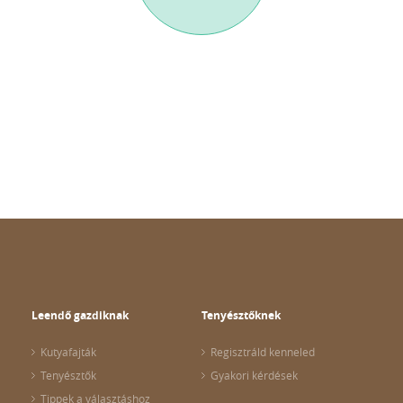
Leendő gazdiknak
Tenyésztőknek
Kutyafajták
Regisztráld kenneled
Tenyésztők
Gyakori kérdések
Tippek a választáshoz